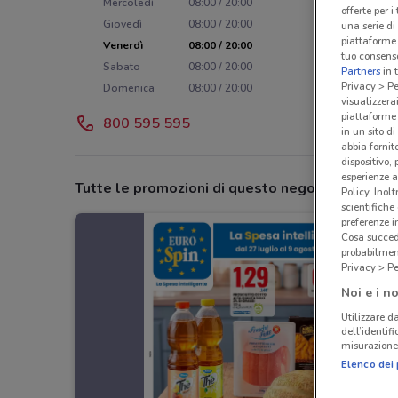
Mercoledì
08:00 / 20:00
offerte per 
Giovedì
08:00 / 20:00
una serie di
piattaforme 
Venerdì
08:00 / 20:00
tuo consenso
Sabato
08:00 / 20:00
Partners
in 
Privacy > Pe
Domenica
08:00 / 20:00
visualizzera
piattaforme 
800 595 595
in un sito d
abbia fornit
dispositivo,
esperienze a
Tutte le promozioni di questo negozio
Policy. Inolt
scientifiche
preferenze 
Cosa succede
probabilmen
Privacy > Pe
Noi e i no
Utilizzare da
dell’identif
misurazione 
Elenco dei 