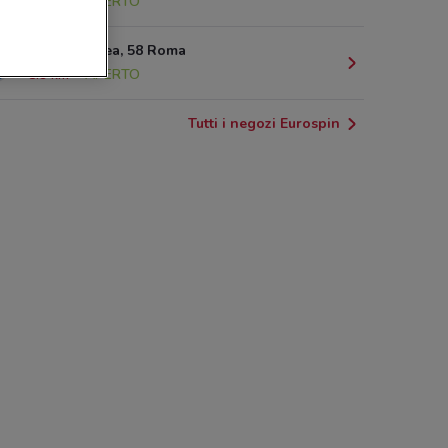
5.5 km
APERTO
Via Maldacea, 58 Roma
5.9 km
APERTO
Tutti i negozi Eurospin