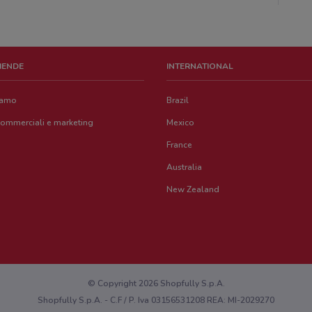
ZIENDE
INTERNATIONAL
iamo
Brazil
commerciali e marketing
Mexico
France
Australia
New Zealand
© Copyright 2026 Shopfully S.p.A.
Shopfully S.p.A. - C.F / P. Iva 03156531208 REA: MI-2029270