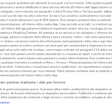
i tuoi acquisti quotidiani più attinenti ai tuoi gusti e al tuo mondo. Tutto questo è possi
 strumenti e analisi effettuate in base alle tue attività all'interno dell'applicazione e 
collegate, come indicato nel paragrafo 2 della Privacy Policy. Per fare questo, abbi
 sull'uso dei dati raccolti a tale fine. Se dai il tuo consenso condivideremo i tuoi dati
tutto il mondo attraverso l’uso di SDK esterne. Puoi sempre cambiare idea accedend
rsonalizzazione, all’interno della nostra App. Cosa succede se accetti: Le inserzioni pu
i all'interno dell’app potranno trattare di argomenti relativi alla tua cronologia di na
esterne a Shopfully/Tiendeo. Ad esempio, se un servizio a noi collegato ci informa ch
i viaggi, potremo mostrarti delle offerte a tema vacanze. Inoltre, i dati sulla posizione 
o il relativo consenso) insieme alle informazioni sulle prestazioni della rete e agli ident
 possono essere raccolte e condivisi con terze parti per comprendere e migliorare la conn
pplicative sulle delle reti wireless, come meglio indicato nel paragrafo 13.b della no
re, i tuoi dati possono anche essere utilizzati per la creazione di report, ricerche di mer
 e statistiche, analisi basate sulla posizione e analisi delle tendenze. Puoi modificare l
in qualsiasi momento accedendo a Menu > Privacy > Personalizzazione all'interno del
 se rifiuti: Continuerai a visualizzare annunci pubblicitari, ma riguarderanno argome
te non saranno rilevanti per i tuoi interessi. Potrai sempre cambiare idea accedendo
rsonalizzazione all'interno della nostra App.
stri partner trattiamo i dati per fornire:
ti di geolocalizzazione precisi. Scansione attiva delle caratteristiche del dispositivo ai 
icazione. Archiviare informazioni su dispositivo e/o accedervi. Pubblicità e contenuti per
delle prestazioni dei contenuti e degli annunci, ricerche sul pubblico, sviluppo di servi
partner