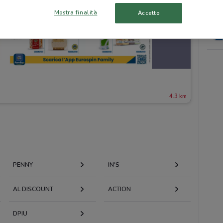
Mostra finalità
Accetto
4.3 km
PENNY
IN'S
AL DISCOUNT
ACTION
DPIU