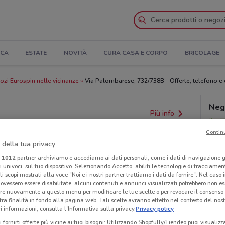
ICA
ESTATE
NOVITÀ
CURA CASA E CORPO
BRICOLAGE
zi Eurospin nelle vicinanze
Via Palombarese, 732/738B - Offerte, telefono e 
Neg
Più info
Contin
 della tua privacy
i
1012
partner archiviamo e accediamo ai dati personali, come i dati di navigazione g
ri univoci, sul tuo dispositivo. Selezionando Accetto, abiliti le tecnologie di tracciame
li scopi mostrati alla voce "Noi e i nostri partner trattiamo i dati da fornire". Nel caso 
ovessero essere disabilitate, alcuni contenuti e annunci visualizzati potrebbero non ess
re nuovamente a questo menu per modificare le tue scelte o per revocare il consenso
tra finalità in fondo alla pagina web. Tali scelte avranno effetto nel contesto del nost
 informazioni, consulta l'Informativa sulla privacy.
Privacy policy
i fornirti offerte più vicine ai tuoi bisogni: Utilizzando Shopfully/Tiendeo puoi visualizz