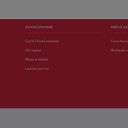
DOVECONVIENE
PER LE A
Cos'è DoveConviene
Cosa facc
Chi siamo
Richieste 
News e media
Lavora con noi