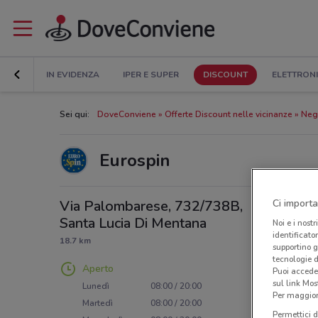
IN EVIDENZA
IPER E SUPER
DISCOUNT
ELETTRON
Sei qui:
DoveConviene
Offerte Discount nelle vicinanze
Nego
Eurospin
Via Palombarese, 732/738B,
Ci importa
Santa Lucia Di Mentana
Noi e i nostr
identificato
18.7 km
supportino g
tecnologie d
Aperto
Puoi accede
sul link Mos
Lunedì
08:00 / 20:00
Per maggiori
Martedì
08:00 / 20:00
Permettici d