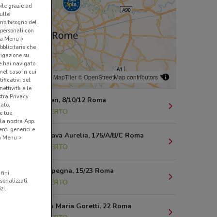
bile grazie ad
sulle
amo bisogno del
 personali con
o a Menu >
bblicitarie che
vigazione su
e hai navigato
(nel caso in cui
© MapTiler
© OpenStreetMap contributors
ificativi del
ettività e le
stra Privacy
Via Andersen, 8/10/12 Roma
cato,
4.3 km
APERTO
e tue
la nostra App.
nti generici e
Via Della Cava Aurelia, 175/A/B/C Roma
 a Menu >
4.3 km
APERTO
Via Dei Carpegna, 15/23 Roma
fini
sonalizzati,
4.5 km
APERTO
zi.
Via di Santa Maria Goretti, 22 Roma