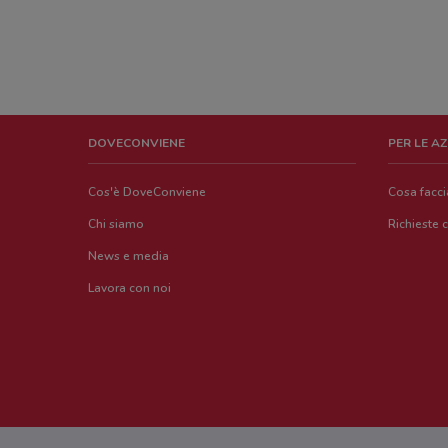
DOVECONVIENE
PER LE A
Cos'è DoveConviene
Cosa facc
Chi siamo
Richieste 
News e media
Lavora con noi