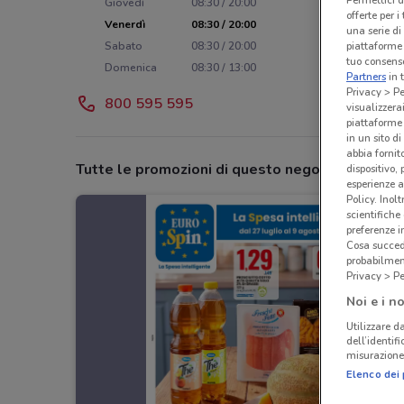
Giovedì
08:30 / 20:00
offerte per 
Venerdì
08:30 / 20:00
una serie di
piattaforme 
Sabato
08:30 / 20:00
tuo consenso
Domenica
08:30 / 13:00
Partners
in 
Privacy > Pe
800 595 595
visualizzera
piattaforme 
in un sito d
abbia fornit
Tutte le promozioni di questo negozio
dispositivo,
esperienze a
Policy. Inolt
scientifiche
preferenze 
Cosa succede
probabilmen
Privacy > Pe
Noi e i no
Utilizzare da
dell’identif
misurazione 
Elenco dei 