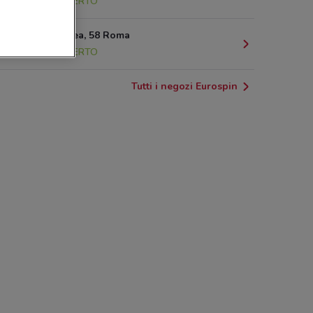
5.5 km
APERTO
Via Maldacea, 58 Roma
5.9 km
APERTO
Tutti i negozi Eurospin