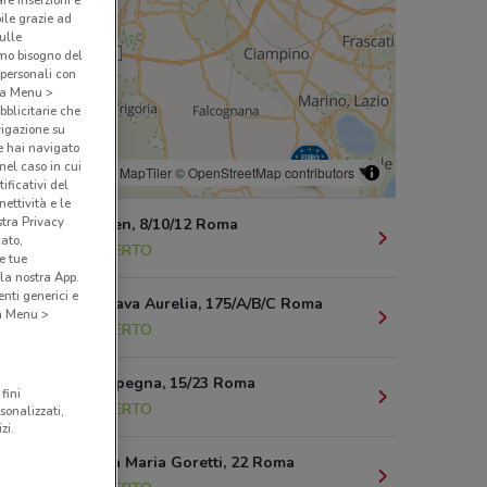
bile grazie ad
sulle
amo bisogno del
 personali con
o a Menu >
bblicitarie che
vigazione su
e hai navigato
(nel caso in cui
© MapTiler
© OpenStreetMap contributors
ificativi del
ettività e le
stra Privacy
Via Andersen, 8/10/12 Roma
cato,
4.3 km
APERTO
e tue
la nostra App.
nti generici e
Via Della Cava Aurelia, 175/A/B/C Roma
 a Menu >
4.3 km
APERTO
Via Dei Carpegna, 15/23 Roma
fini
4.5 km
APERTO
sonalizzati,
zi.
Via di Santa Maria Goretti, 22 Roma