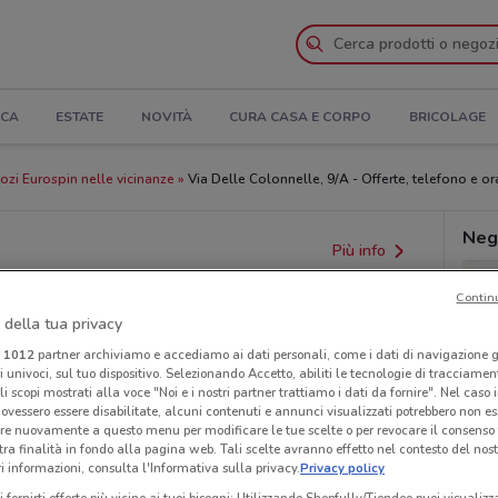
ICA
ESTATE
NOVITÀ
CURA CASA E CORPO
BRICOLAGE
zi Eurospin nelle vicinanze
Via Delle Colonnelle, 9/A - Offerte, telefono e or
Neg
Più info
Contin
 della tua privacy
i
1012
partner archiviamo e accediamo ai dati personali, come i dati di navigazione g
ri univoci, sul tuo dispositivo. Selezionando Accetto, abiliti le tecnologie di tracciame
li scopi mostrati alla voce "Noi e i nostri partner trattiamo i dati da fornire". Nel caso 
ovessero essere disabilitate, alcuni contenuti e annunci visualizzati potrebbero non ess
re nuovamente a questo menu per modificare le tue scelte o per revocare il consenso
tra finalità in fondo alla pagina web. Tali scelte avranno effetto nel contesto del nost
 informazioni, consulta l'Informativa sulla privacy.
Privacy policy
i fornirti offerte più vicine ai tuoi bisogni: Utilizzando Shopfully/Tiendeo puoi visualizz