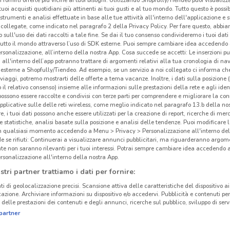
i tuoi acquisti quotidiani più attinenti ai tuoi gusti e al tuo mondo. Tutto questo è possi
 strumenti e analisi effettuate in base alle tue attività all'interno dell'applicazione e 
collegate, come indicato nel paragrafo 2 della Privacy Policy. Per fare questo, abbi
 sull'uso dei dati raccolti a tale fine. Se dai il tuo consenso condivideremo i tuoi dati
tutto il mondo attraverso l’uso di SDK esterne. Puoi sempre cambiare idea accedend
rsonalizzazione, all’interno della nostra App. Cosa succede se accetti: Le inserzioni pu
i all'interno dell’app potranno trattare di argomenti relativi alla tua cronologia di na
esterne a Shopfully/Tiendeo. Ad esempio, se un servizio a noi collegato ci informa ch
i viaggi, potremo mostrarti delle offerte a tema vacanze. Inoltre, i dati sulla posizione 
o il relativo consenso) insieme alle informazioni sulle prestazioni della rete e agli ident
 possono essere raccolte e condivisi con terze parti per comprendere e migliorare la conn
pplicative sulle delle reti wireless, come meglio indicato nel paragrafo 13.b della no
re, i tuoi dati possono anche essere utilizzati per la creazione di report, ricerche di mer
 e statistiche, analisi basate sulla posizione e analisi delle tendenze. Puoi modificare l
in qualsiasi momento accedendo a Menu > Privacy > Personalizzazione all'interno del
 se rifiuti: Continuerai a visualizzare annunci pubblicitari, ma riguarderanno argome
te non saranno rilevanti per i tuoi interessi. Potrai sempre cambiare idea accedendo
rsonalizzazione all'interno della nostra App.
stri partner trattiamo i dati per fornire:
ti di geolocalizzazione precisi. Scansione attiva delle caratteristiche del dispositivo ai 
icazione. Archiviare informazioni su dispositivo e/o accedervi. Pubblicità e contenuti per
delle prestazioni dei contenuti e degli annunci, ricerche sul pubblico, sviluppo di servi
partner