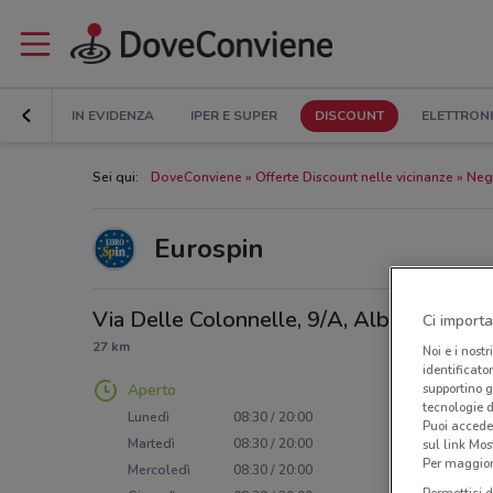
IN EVIDENZA
IPER E SUPER
DISCOUNT
ELETTRON
Sei qui:
DoveConviene
Offerte Discount nelle vicinanze
Nego
Eurospin
Via Delle Colonnelle, 9/A, Albano
Ci importa
27 km
Noi e i nostr
identificato
supportino g
Aperto
tecnologie d
Lunedì
08:30 / 20:00
Puoi accede
Martedì
08:30 / 20:00
sul link Mos
Per maggiori
Mercoledì
08:30 / 20:00
Permettici d