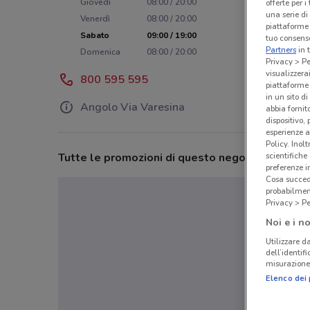
Giovedì
08:00 / 20:00
offerte per 
una serie di
Venerdì
08:00 / 20:00
piattaforme 
Sabato
09:00 / 19:00
tuo consenso
Partners
in 
Domenica
08:00 / 20:00
Privacy > Pe
visualizzera
800 595 595
piattaforme 
in un sito d
Angolo Via Varesina
abbia fornit
dispositivo,
esperienze a
Policy. Inolt
scientifiche
Tutte le promozioni di questo negozio
preferenze 
Cosa succede
probabilmen
Privacy > Pe
Noi e i no
Utilizzare da
dell’identif
misurazione 
Elenco dei 