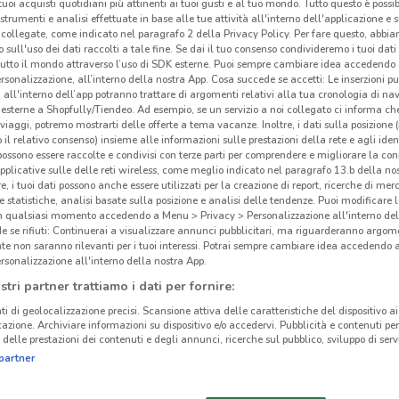
i tuoi acquisti quotidiani più attinenti ai tuoi gusti e al tuo mondo. Tutto questo è possi
 strumenti e analisi effettuate in base alle tue attività all'interno dell'applicazione e 
collegate, come indicato nel paragrafo 2 della Privacy Policy. Per fare questo, abbi
 sull'uso dei dati raccolti a tale fine. Se dai il tuo consenso condivideremo i tuoi dati
tutto il mondo attraverso l’uso di SDK esterne. Puoi sempre cambiare idea accedend
rsonalizzazione, all’interno della nostra App. Cosa succede se accetti: Le inserzioni pu
i all'interno dell’app potranno trattare di argomenti relativi alla tua cronologia di na
esterne a Shopfully/Tiendeo. Ad esempio, se un servizio a noi collegato ci informa ch
i viaggi, potremo mostrarti delle offerte a tema vacanze. Inoltre, i dati sulla posizione 
o il relativo consenso) insieme alle informazioni sulle prestazioni della rete e agli ident
 possono essere raccolte e condivisi con terze parti per comprendere e migliorare la conn
pplicative sulle delle reti wireless, come meglio indicato nel paragrafo 13.b della no
re, i tuoi dati possono anche essere utilizzati per la creazione di report, ricerche di mer
 e statistiche, analisi basate sulla posizione e analisi delle tendenze. Puoi modificare l
in qualsiasi momento accedendo a Menu > Privacy > Personalizzazione all'interno del
 se rifiuti: Continuerai a visualizzare annunci pubblicitari, ma riguarderanno argome
te non saranno rilevanti per i tuoi interessi. Potrai sempre cambiare idea accedendo
rsonalizzazione all'interno della nostra App.
stri partner trattiamo i dati per fornire:
ti di geolocalizzazione precisi. Scansione attiva delle caratteristiche del dispositivo ai 
icazione. Archiviare informazioni su dispositivo e/o accedervi. Pubblicità e contenuti per
delle prestazioni dei contenuti e degli annunci, ricerche sul pubblico, sviluppo di servi
partner