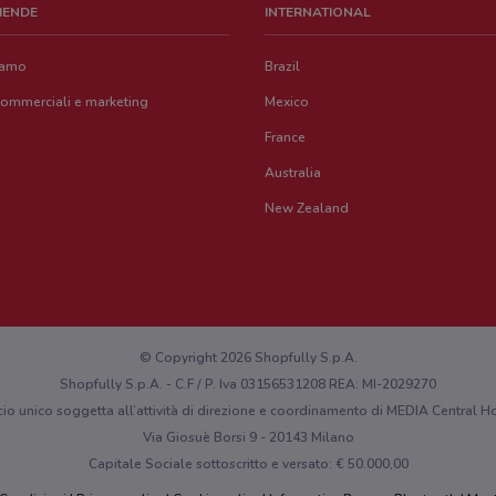
ZIENDE
INTERNATIONAL
iamo
Brazil
commerciali e marketing
Mexico
France
Australia
New Zealand
© Copyright 2026 Shopfully S.p.A.
Shopfully S.p.A. - C.F / P. Iva 03156531208 REA: MI-2029270
cio unico soggetta all’attività di direzione e coordinamento di MEDIA Central
Via Giosuè Borsi 9 - 20143 Milano
Capitale Sociale sottoscritto e versato: € 50.000,00