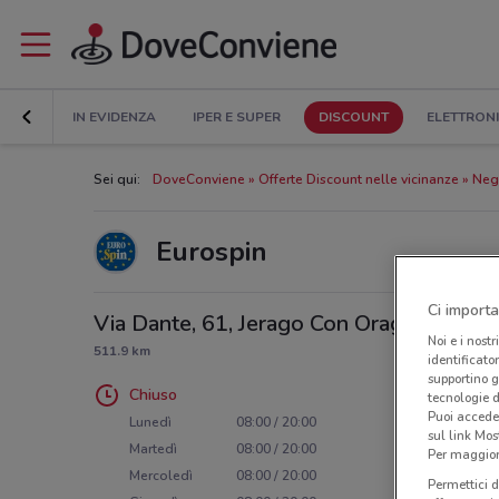
IN EVIDENZA
IPER E SUPER
DISCOUNT
ELETTRON
Sei qui:
DoveConviene
Offerte Discount nelle vicinanze
Nego
Eurospin
Ci importa
Via Dante, 61, Jerago Con Orago
Noi e i nostr
511.9 km
identificato
supportino g
Chiuso
tecnologie d
Puoi accede
Lunedì
08:00 / 20:00
sul link Mos
Martedì
08:00 / 20:00
Per maggiori
Mercoledì
08:00 / 20:00
Permettici d