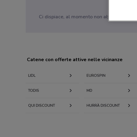
Ci dispiace, al momento non abbiamo pubblica
Catene con offerte attive nelle vicinanze
LIDL
EUROSPIN
TODIS
MD
QUI DISCOUNT
HURRÀ DISCOUNT