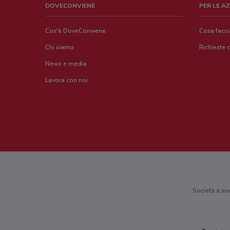
DOVECONVIENE
PER LE A
Cos'è DoveConviene
Cosa facc
Chi siamo
Richieste 
News e media
Lavora con noi
Società a so