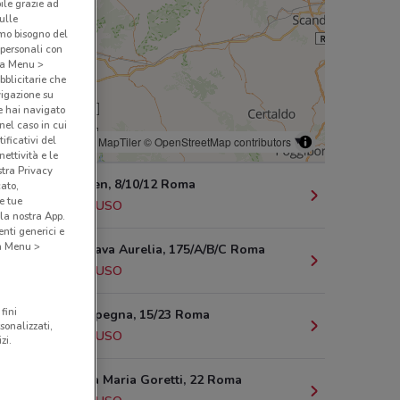
bile grazie ad
sulle
amo bisogno del
 personali con
o a Menu >
bblicitarie che
vigazione su
e hai navigato
(nel caso in cui
ificativi del
© MapTiler
© OpenStreetMap contributors
ettività e le
stra Privacy
Via Andersen, 8/10/12 Roma
cato,
e tue
4.3 km
CHIUSO
la nostra App.
nti generici e
 a Menu >
Via Della Cava Aurelia, 175/A/B/C Roma
4.3 km
CHIUSO
fini
Via Dei Carpegna, 15/23 Roma
sonalizzati,
4.5 km
CHIUSO
zi.
Via di Santa Maria Goretti, 22 Roma