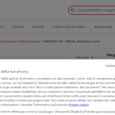
ICA
ESTATE
NOVITÀ
CURA CASA E CORPO
BRICOLAGE
zi Eurospin nelle vicinanze
Via Dante, 61 - Offerte, telefono e orari
Neg
Più info
Contin
 della tua privacy
i
1014
partner archiviamo e accediamo ai dati personali, come i dati di navigazione g
ri univoci, sul tuo dispositivo. Selezionando Accetto, abiliti le tecnologie di tracciame
li scopi mostrati alla voce "Noi e i nostri partner trattiamo i dati da fornire". Nel caso 
ovessero essere disabilitate, alcuni contenuti e annunci visualizzati potrebbero non ess
re nuovamente a questo menu per modificare le tue scelte o per revocare il consenso
tra finalità in fondo alla pagina web. Tali scelte avranno effetto nel contesto del nost
 informazioni, consulta l'Informativa sulla privacy.
Privacy policy
i fornirti offerte più vicine ai tuoi bisogni: Utilizzando Shopfully/Tiendeo puoi visualizz