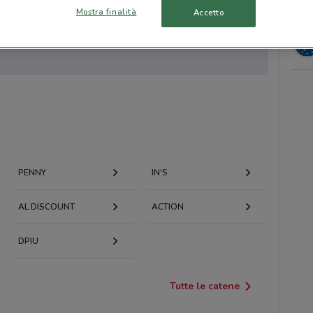
Mostra finalità
Accetto
to volantini nella tua zona. Riprova più tardi.
PENNY
IN'S
AL DISCOUNT
ACTION
DPIU
Tutte le catene