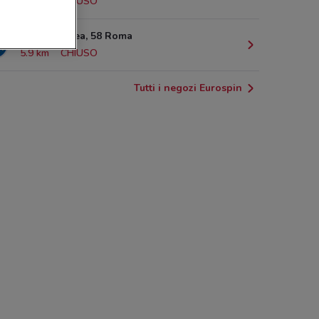
5.5 km
CHIUSO
Via Maldacea, 58 Roma
5.9 km
CHIUSO
Tutti i negozi Eurospin