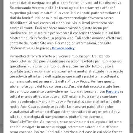
come i dati di navigazione gli o identificatori univoci, sul tuo dispositivo.
Tutte le promozioni di questo negozio
Selezionando Accetto, abiliti le tecnologie di tracciamento affinché
supportino gli scopi mostrati alla voce "Noi e i nostri partner trattiamo i
dati da fornire". Nel caso in cui queste tecnologie dovessero essere
disabilitate, alcuni contenuti e annunci visualizzati potrebbero non
essere rilevanti. Puoi accedere nuovamente a questo menu per
modificare le tue scelte o per revocare il consenso facendo clic sul link
Mostra finalità in fondo alla pagina web. Tali scelte avranno effetto nel
contesto del nostro Sito web. Per maggiori informazioni, consulta
l'Informativa sulla privacy.
Privacy policy
Permettici di fornirti offerte più vicine ai tuoi bisogni: Utilizzando
Shopfully/Tiendeo puoi visualizzare inserzioni e offerte per i tuoi acquisti
quotidiani più attinenti ai tuoi gusti e al tuo mondo. Tutto questo è
possibile grazie ad una serie di strumenti e analisi effettuate in base alle
tue attività all'interno dell'applicazione e sulle piattaforme collegate,
come indicato nel paragrafo 2 della Privacy Policy. Per fare questo,
abbiamo bisogno del tuo consenso sull'uso dei dati raccolti a tale fine.
Ci dispiace, al momento non abbiamo pubblicato
Se dai il tuo consenso condivideremo i tuoi dati personali con
Partners
in
volantini nella tua zona. Riprova più tardi.
tutto il mondo attraverso l’uso di SDK esterne. Puoi sempre cambiare
idea accedendo a Menu > Privacy > Personalizzazione, all’interno della
nostra App. Cosa succede se accetti: Le inserzioni pubblicitarie che
visualizzerai all'interno dell’app potranno trattare di argomenti relativi
alla tua cronologia di navigazione su piattaforme esterne a
Shopfully/Tiendeo. Ad esempio, se un servizio a noi collegato ci informa
che hai navigato in un sito di viaggi, potremo mostrarti delle offerte a
Porta DoveConviene sempre con te!
tema vacanze. Inoltre, i dati sulla posizione (nel caso in cui abbia fornito