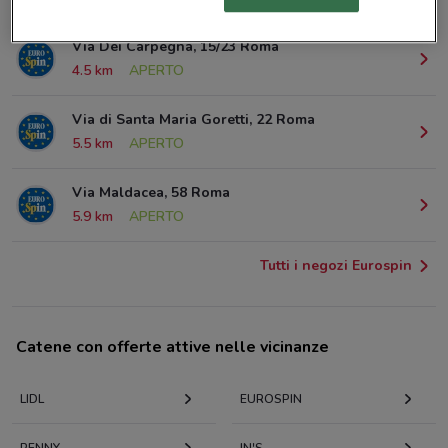
Via Dei Carpegna, 15/23 Roma
4.5 km
APERTO
Via di Santa Maria Goretti, 22 Roma
5.5 km
APERTO
Via Maldacea, 58 Roma
5.9 km
APERTO
Tutti i negozi Eurospin
Catene con offerte attive nelle vicinanze
LIDL
EUROSPIN