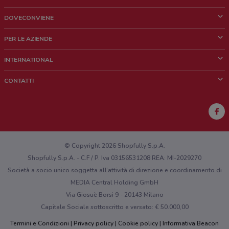
DOVECONVIENE
Cos'è DoveConviene
PER LE AZIENDE
Chi siamo
Cosa facciamo
INTERNATIONAL
News e media
Richieste commerciali e marketing
Brazil
CONTATTI
Lavora con noi
Mexico
Segnalazione punto vendita
France
Segnalazione Volantino
Australia
Hai un malfunzionamento sul web o sull'app?
New Zealand
© Copyright 2026 Shopfully S.p.A.
Shopfully S.p.A. - C.F / P. Iva 03156531208 REA: MI-2029270
Società a socio unico soggetta all’attività di direzione e coordinamento di
MEDIA Central Holding GmbH
Via Giosuè Borsi 9 - 20143 Milano
Capitale Sociale sottoscritto e versato: € 50.000,00
Termini e Condizioni
Privacy policy
Cookie policy
Informativa Beacon