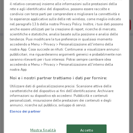
il relativo consenso) insieme alle informazioni sulle prestazioni della
Puoi trovare le migliori offerte dei negozi vicino a te,
salvarle e creare la tua lista del risparmio, comodamente
rete e agli identificativi del dispositivo, possono essere raccolte e
dal tuo cellulare.
condivisi con terze parti per comprendere e migliorare la connettività e
le esperienze applicative sulle delle reti wireless, come meglio indicato
nel paragrafo 13.b della nostra Privacy Policy. Inoltre, i tuoi dati possono
SCARICA L’APP
anche essere utilizzati per la creazione di report, ricerche di mercato,
scientifiche e statistiche, analisi basate sulla posizione e analisi delle
tendenze. Puoi modificare le tue preferenze in qualsiasi momento
accedendo a Menu > Privacy > Personalizzazione all'interno della
Negozi Eurospin a Favaro Veneto
nostra App. Cosa succede se rifiuti: Continuerai a visualizzare annunci
pubblicitari, ma riguarderanno argomenti generici e probabilmente non
saranno rilevanti per i tuoi interessi. Potrai sempre cambiare idea
accedendo a Menu > Privacy > Personalizzazione all'interno della
nostra App.
Noi e i nostri partner trattiamo i dati per fornire:
Utilizzare dati di geolocalizzazione precisi. Scansione attiva delle
© MapTiler
© OpenStreetMap contributors
caratteristiche del dispositivo ai fini dell’identificazione. Archiviare
informazioni su dispositivo e/o accedervi. Pubblicità e contenuti
personalizzati, misurazione delle prestazioni dei contenuti e degli
Via Andersen, 8/10/12 Roma
annunci, ricerche sul pubblico, sviluppo di servizi.
4.3 km
APERTO
Elenco dei partner
Via Della Cava Aurelia, 175/A/B/C Roma
Mostra finalità
Accetto
4.3 km
APERTO