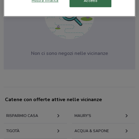
Mostra finalità
Accetto
Non ci sono negozi nelle vicinanze
Catene con offerte attive nelle vicinanze
RISPARMIO CASA
MAURY'S
TIGOTÀ
ACQUA & SAPONE