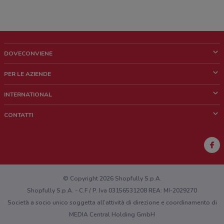
DOVECONVIENE
Cos'è DoveConviene
PER LE AZIENDE
Chi siamo
Cosa facciamo
INTERNATIONAL
News e media
Richieste commerciali e marketing
Brazil
CONTATTI
Lavora con noi
Mexico
Segnalazione punto vendita
France
Segnalazione Volantino
Australia
Hai un malfunzionamento sul web o sull'app?
New Zealand
© Copyright 2026 Shopfully S.p.A.
Shopfully S.p.A. - C.F / P. Iva 03156531208 REA: MI-2029270
Società a socio unico soggetta all’attività di direzione e coordinamento di
MEDIA Central Holding GmbH