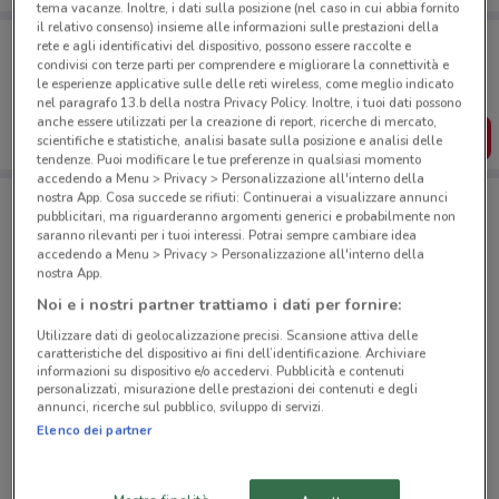
tema vacanze. Inoltre, i dati sulla posizione (nel caso in cui abbia fornito
il relativo consenso) insieme alle informazioni sulle prestazioni della
Porta DoveConviene sempre con te!
rete e agli identificativi del dispositivo, possono essere raccolte e
Puoi trovare le migliori offerte dei negozi vicino a te,
condivisi con terze parti per comprendere e migliorare la connettività e
salvarle e creare la tua lista del risparmio, comodamente
le esperienze applicative sulle delle reti wireless, come meglio indicato
dal tuo cellulare.
nel paragrafo 13.b della nostra Privacy Policy. Inoltre, i tuoi dati possono
anche essere utilizzati per la creazione di report, ricerche di mercato,
SCARICA L’APP
scientifiche e statistiche, analisi basate sulla posizione e analisi delle
tendenze. Puoi modificare le tue preferenze in qualsiasi momento
accedendo a Menu > Privacy > Personalizzazione all'interno della
nostra App. Cosa succede se rifiuti: Continuerai a visualizzare annunci
pubblicitari, ma riguarderanno argomenti generici e probabilmente non
Negozi dm a Settimo Milanese
saranno rilevanti per i tuoi interessi. Potrai sempre cambiare idea
accedendo a Menu > Privacy > Personalizzazione all'interno della
nostra App.
Noi e i nostri partner trattiamo i dati per fornire:
Utilizzare dati di geolocalizzazione precisi. Scansione attiva delle
caratteristiche del dispositivo ai fini dell’identificazione. Archiviare
informazioni su dispositivo e/o accedervi. Pubblicità e contenuti
© MapTiler
© OpenStreetMap contributors
personalizzati, misurazione delle prestazioni dei contenuti e degli
annunci, ricerche sul pubblico, sviluppo di servizi.
Elenco dei partner