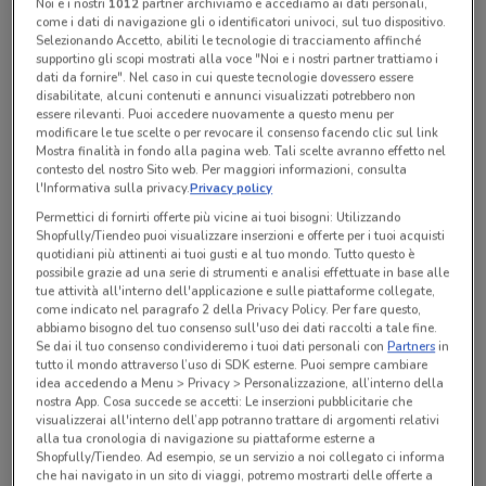
Noi e i nostri
1012
partner archiviamo e accediamo ai dati personali,
come i dati di navigazione gli o identificatori univoci, sul tuo dispositivo.
Selezionando Accetto, abiliti le tecnologie di tracciamento affinché
supportino gli scopi mostrati alla voce "Noi e i nostri partner trattiamo i
Tutte le promozioni di questo negozio
dati da fornire". Nel caso in cui queste tecnologie dovessero essere
disabilitate, alcuni contenuti e annunci visualizzati potrebbero non
essere rilevanti. Puoi accedere nuovamente a questo menu per
modificare le tue scelte o per revocare il consenso facendo clic sul link
Mostra finalità in fondo alla pagina web. Tali scelte avranno effetto nel
contesto del nostro Sito web. Per maggiori informazioni, consulta
l'Informativa sulla privacy.
Privacy policy
Permettici di fornirti offerte più vicine ai tuoi bisogni: Utilizzando
Shopfully/Tiendeo puoi visualizzare inserzioni e offerte per i tuoi acquisti
quotidiani più attinenti ai tuoi gusti e al tuo mondo. Tutto questo è
possibile grazie ad una serie di strumenti e analisi effettuate in base alle
tue attività all'interno dell'applicazione e sulle piattaforme collegate,
come indicato nel paragrafo 2 della Privacy Policy. Per fare questo,
abbiamo bisogno del tuo consenso sull'uso dei dati raccolti a tale fine.
Se dai il tuo consenso condivideremo i tuoi dati personali con
Partners
in
tutto il mondo attraverso l’uso di SDK esterne. Puoi sempre cambiare
Ci dispiace, al momento non abbiamo pubblicato
idea accedendo a Menu > Privacy > Personalizzazione, all’interno della
volantini nella tua zona. Riprova più tardi.
nostra App. Cosa succede se accetti: Le inserzioni pubblicitarie che
visualizzerai all'interno dell’app potranno trattare di argomenti relativi
alla tua cronologia di navigazione su piattaforme esterne a
Shopfully/Tiendeo. Ad esempio, se un servizio a noi collegato ci informa
che hai navigato in un sito di viaggi, potremo mostrarti delle offerte a