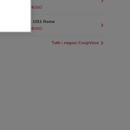
Roma
12.5 km
CHIUSO
via Casilina, 1011 Roma
12.6 km
CHIUSO
Tutti i negozi CoopVoce