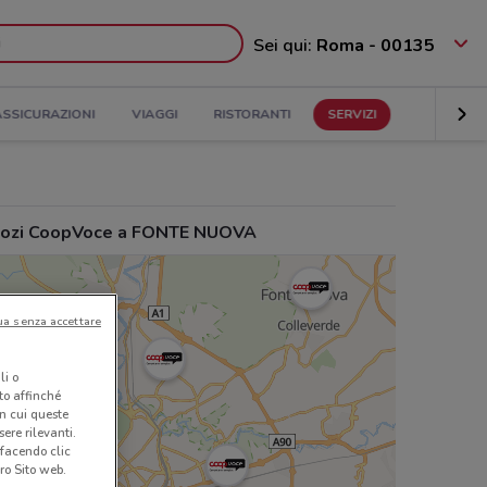
Sei qui:
Roma - 00135
ASSICURAZIONI
VIAGGI
RISTORANTI
SERVIZI
ozi CoopVoce a FONTE NUOVA
ua senza accettare
li o
nto affinché
in cui queste
ere rilevanti.
 facendo clic
ro Sito web.