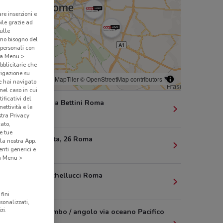
are inserzioni e
bile grazie ad
sulle
amo bisogno del
 personali con
o a Menu >
bblicitarie che
vigazione su
© MapTiler
© OpenStreetMap contributors
e hai navigato
(nel caso in cui
ificativi del
Via Cervi/Via Bettini Roma
ettività e le
7.2 km
stra Privacy
cato,
e tue
Largo Agosta, 26 Roma
la nostra App.
nti generici e
9.7 km
 a Menu >
Largo Franchellucci Roma
10 km
fini
sonalizzati,
zi.
Via C. Colombo / angolo via oceano Pacifico