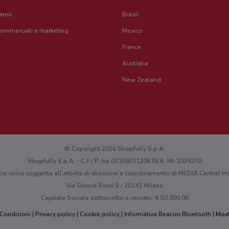
iamo
Brazil
commerciali e marketing
Mexico
France
Australia
New Zealand
© Copyright 2026 Shopfully S.p.A.
Shopfully S.p.A. - C.F / P. Iva 03156531208 REA: MI-2029270
cio unico soggetta all’attività di direzione e coordinamento di MEDIA Central
Via Giosuè Borsi 9 - 20143 Milano
Capitale Sociale sottoscritto e versato: € 50.000,00
 Condizioni
Privacy policy
Cookie policy
Informativa Beacon Bluetooth
Most