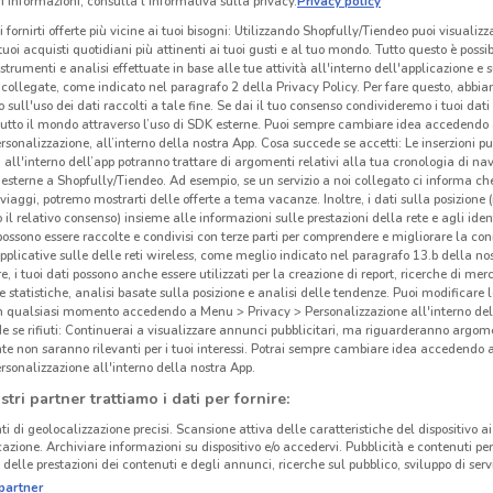
 informazioni, consulta l'Informativa sulla privacy.
Privacy policy
i fornirti offerte più vicine ai tuoi bisogni: Utilizzando Shopfully/Tiendeo puoi visualizz
i tuoi acquisti quotidiani più attinenti ai tuoi gusti e al tuo mondo. Tutto questo è possi
 strumenti e analisi effettuate in base alle tue attività all'interno dell'applicazione e 
collegate, come indicato nel paragrafo 2 della Privacy Policy. Per fare questo, abbi
 sull'uso dei dati raccolti a tale fine. Se dai il tuo consenso condivideremo i tuoi dati
tutto il mondo attraverso l’uso di SDK esterne. Puoi sempre cambiare idea accedend
rsonalizzazione, all’interno della nostra App. Cosa succede se accetti: Le inserzioni pu
i all'interno dell’app potranno trattare di argomenti relativi alla tua cronologia di na
esterne a Shopfully/Tiendeo. Ad esempio, se un servizio a noi collegato ci informa ch
i viaggi, potremo mostrarti delle offerte a tema vacanze. Inoltre, i dati sulla posizione 
o il relativo consenso) insieme alle informazioni sulle prestazioni della rete e agli ident
 possono essere raccolte e condivisi con terze parti per comprendere e migliorare la conn
pplicative sulle delle reti wireless, come meglio indicato nel paragrafo 13.b della no
re, i tuoi dati possono anche essere utilizzati per la creazione di report, ricerche di mer
 e statistiche, analisi basate sulla posizione e analisi delle tendenze. Puoi modificare l
in qualsiasi momento accedendo a Menu > Privacy > Personalizzazione all'interno del
 se rifiuti: Continuerai a visualizzare annunci pubblicitari, ma riguarderanno argome
te non saranno rilevanti per i tuoi interessi. Potrai sempre cambiare idea accedendo
rsonalizzazione all'interno della nostra App.
stri partner trattiamo i dati per fornire:
ti di geolocalizzazione precisi. Scansione attiva delle caratteristiche del dispositivo ai 
icazione. Archiviare informazioni su dispositivo e/o accedervi. Pubblicità e contenuti per
delle prestazioni dei contenuti e degli annunci, ricerche sul pubblico, sviluppo di servi
partner