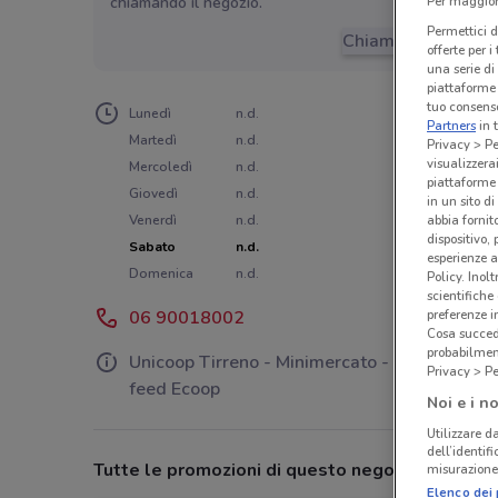
chiamando il negozio.
Per maggiori
Permettici d
Chiama il negozio
offerte per 
una serie di
piattaforme 
tuo consenso
Lunedì
n.d.
Partners
in 
Martedì
n.d.
Privacy > Pe
visualizzera
Mercoledì
n.d.
piattaforme 
Giovedì
n.d.
in un sito d
Venerdì
n.d.
abbia fornit
dispositivo,
Sabato
n.d.
esperienze a
Domenica
n.d.
Policy. Inolt
scientifiche
06 90018002
preferenze 
Cosa succede
probabilmen
Unicoop Tirreno - Minimercato - Store from
Privacy > Pe
feed Ecoop
Noi e i no
Utilizzare da
dell’identif
Tutte le promozioni di questo negozio
misurazione 
Elenco dei 