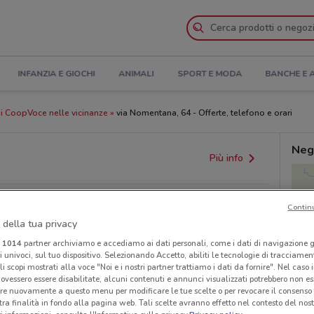
INFANZIA E GIOCHI
ANIMALI
SPORT E MODA
BANCHE E 
i CoopVoce nelle vicinanze
via Nomentana, 64 - Offerte, telefono e orari
Neg
Più info
Contin
 della tua privacy
i
1014
partner archiviamo e accediamo ai dati personali, come i dati di navigazione g
ri univoci, sul tuo dispositivo. Selezionando Accetto, abiliti le tecnologie di tracciame
li scopi mostrati alla voce "Noi e i nostri partner trattiamo i dati da fornire". Nel caso 
ovessero essere disabilitate, alcuni contenuti e annunci visualizzati potrebbero non ess
re nuovamente a questo menu per modificare le tue scelte o per revocare il consenso
provvedimenti regionali o nazionali. Verifica l’accuratezza
tra finalità in fondo alla pagina web. Tali scelte avranno effetto nel contesto del nost