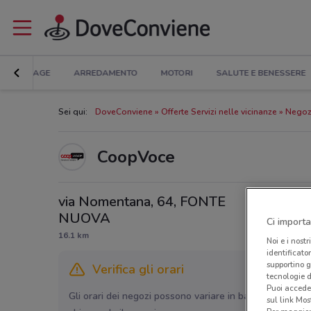
BRICOLAGE
ARREDAMENTO
MOTORI
SALUTE E BENESSERE
Sei qui:
DoveConviene
Offerte Servizi nelle vicinanze
Negoz
CoopVoce
via Nomentana, 64, FONTE
NUOVA
Ci importa
16.1 km
Noi e i nostr
identificato
supportino g
Verifica gli orari
tecnologie d
Puoi accede
Gli orari dei negozi possono variare in base agli ultimi 
sul link Mos