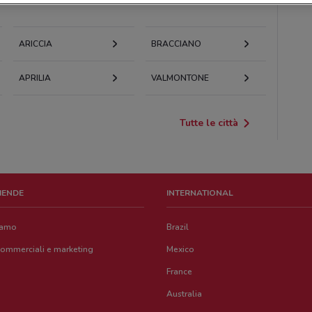
ARICCIA
BRACCIANO
APRILIA
VALMONTONE
Tutte le città
ZIENDE
INTERNATIONAL
iamo
Brazil
commerciali e marketing
Mexico
France
Australia