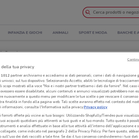
INFANZIA E GIOCHI
ANIMALI
SPORT E MODA
BANCHE E 
il Catalogo
Contin
 della tua privacy
i Spazio Enel nelle vicinanze
i
1012
partner archiviamo e accediamo ai dati personali, come i dati di navigazione g
ri univoci, sul tuo dispositivo. Selezionando Accetto, abiliti le tecnologie di tracciame
l
Neg
li scopi mostrati alla voce "Noi e i nostri partner trattiamo i dati da fornire". Nel caso 
ovessero essere disabilitate, alcuni contenuti e annunci visualizzati potrebbero non ess
re nuovamente a questo menu per modificare le tue scelte o per revocare il consenso
tra finalità in fondo alla pagina web. Tali scelte avranno effetto nel contesto del nost
 informazioni, consulta l'Informativa sulla privacy.
Privacy policy
i fornirti offerte più vicine ai tuoi bisogni: Utilizzando Shopfully/Tiendeo puoi visualizz
i tuoi acquisti quotidiani più attinenti ai tuoi gusti e al tuo mondo. Tutto questo è possi
 strumenti e analisi effettuate in base alle tue attività all'interno dell'applicazione e 
collegate, come indicato nel paragrafo 2 della Privacy Policy. Per fare questo, abbi
 sull'uso dei dati raccolti a tale fine. Se dai il tuo consenso condivideremo i tuoi dati