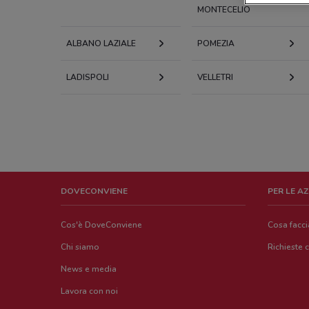
MONTECELIO
ALBANO LAZIALE
POMEZIA
LADISPOLI
VELLETRI
DOVECONVIENE
PER LE A
Cos'è DoveConviene
Cosa facc
Chi siamo
Richieste 
News e media
Lavora con noi