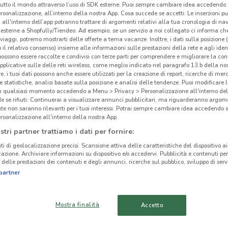
tutto il mondo attraverso l’uso di SDK esterne. Puoi sempre cambiare idea accedend
rsonalizzazione, all’interno della nostra App. Cosa succede se accetti: Le inserzioni pu
i all'interno dell’app potranno trattare di argomenti relativi alla tua cronologia di na
esterne a Shopfully/Tiendeo. Ad esempio, se un servizio a noi collegato ci informa ch
i viaggi, potremo mostrarti delle offerte a tema vacanze. Inoltre, i dati sulla posizione 
Spa
o il relativo consenso) insieme alle informazioni sulle prestazioni della rete e agli ident
 possono essere raccolte e condivisi con terze parti per comprendere e migliorare la conn
pplicative sulle delle reti wireless, come meglio indicato nel paragrafo 13.b della no
re, i tuoi dati possono anche essere utilizzati per la creazione di report, ricerche di mer
-
 e statistiche, analisi basate sulla posizione e analisi delle tendenze. Puoi modificare l
in qualsiasi momento accedendo a Menu > Privacy > Personalizzazione all'interno del
 se rifiuti: Continuerai a visualizzare annunci pubblicitari, ma riguarderanno argome
te non saranno rilevanti per i tuoi interessi. Potrai sempre cambiare idea accedendo
rsonalizzazione all'interno della nostra App.
stri partner trattiamo i dati per fornire:
4.5 km
ti di geolocalizzazione precisi. Scansione attiva delle caratteristiche del dispositivo ai 
icazione. Archiviare informazioni su dispositivo e/o accedervi. Pubblicità e contenuti per
delle prestazioni dei contenuti e degli annunci, ricerche sul pubblico, sviluppo di servi
cinanze
partner
MONTEROTONDO
CIAMPINO
Mostra finalità
Accetto
TIVOLI
OSTIA