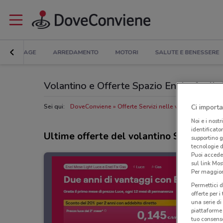
BRICOLAGE
ARREDAMENTO
MOTORI
SALUTE E BENESSERE
Volantino e Offerte Spazio Enel: sfoglia 
Ci importa
Sei qui:
DoveConviene
Offerte Servizi nelle vicinanze
Negoz
Noi e i nostr
identificato
Ultime offerte del volantino Spazio Ene
supportino g
tecnologie d
Puoi accede
sul link Mos
Per maggiori
Permettici d
offerte per 
una serie di
piattaforme 
tuo consenso