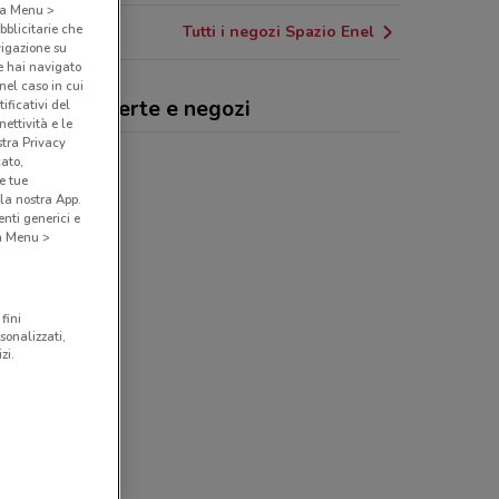
o a Menu >
bblicitarie che
Tutti i negozi Spazio Enel
vigazione su
e hai navigato
(nel caso in cui
zio Enel, offerte e negozi
ificativi del
ettività e le
stra Privacy
cato,
e tue
la nostra App.
nti generici e
 a Menu >
fini
sonalizzati,
zi.