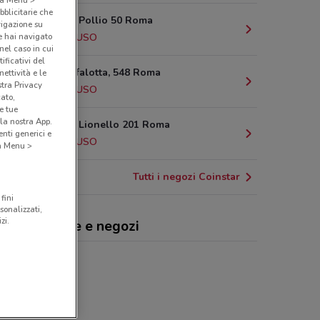
bblicitarie che
Via Alberto Pollio 50 Roma
vigazione su
e hai navigato
7.4 km
CHIUSO
(nel caso in cui
ificativi del
via della Bufalotta, 548 Roma
ettività e le
stra Privacy
8.3 km
CHIUSO
cato,
e tue
la nostra App.
Via Alberto Lionello 201 Roma
nti generici e
8.4 km
CHIUSO
 a Menu >
Tutti i negozi Coinstar
fini
sonalizzati,
zi.
nstar, offerte e negozi