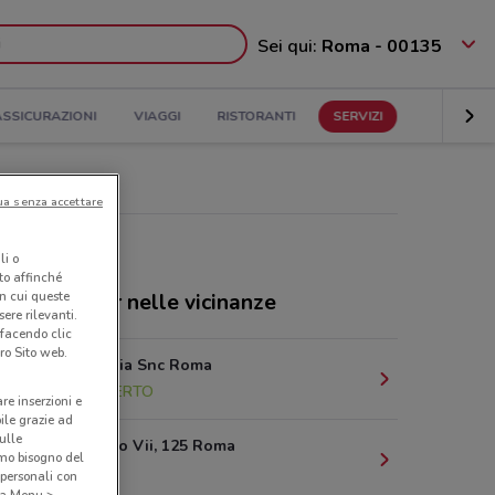
Sei qui:
Roma - 00135
ASSICURAZIONI
VIAGGI
RISTORANTI
SERVIZI
ua senza accettare
li o
nto affinché
in cui queste
ozi Coinstar nelle vicinanze
ere rilevanti.
 facendo clic
ro Sito web.
Via Germania Snc Roma
1.5 km
APERTO
are inserzioni e
bile grazie ad
sulle
Via Gregorio Vii, 125 Roma
amo bisogno del
4.1 km
 personali con
o a Menu >