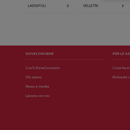
LADISPOLI
VELLETRI
DOVECONVIENE
PER LE A
Cos'è DoveConviene
Cosa facc
Chi siamo
Richieste 
News e media
Lavora con noi