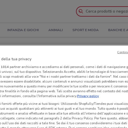
INFANZIA E GIOCHI
ANIMALI
SPORT E MODA
BANCHE E 
Catalogo
Contin
 della tua privacy
i Coinstar nelle vicinanze
i
1014
partner archiviamo e accediamo ai dati personali, come i dati di navigazione g
ri univoci, sul tuo dispositivo. Selezionando Accetto, abiliti le tecnologie di tracciame
li scopi mostrati alla voce "Noi e i nostri partner trattiamo i dati da fornire". Nel caso 
Neg
ovessero essere disabilitate, alcuni contenuti e annunci visualizzati potrebbero non ess
re nuovamente a questo menu per modificare le tue scelte o per revocare il consenso
tra finalità in fondo alla pagina web. Tali scelte avranno effetto nel contesto del nost
 informazioni, consulta l'Informativa sulla privacy.
Privacy policy
i fornirti offerte più vicine ai tuoi bisogni: Utilizzando Shopfully/Tiendeo puoi visualizz
i tuoi acquisti quotidiani più attinenti ai tuoi gusti e al tuo mondo. Tutto questo è possi
 strumenti e analisi effettuate in base alle tue attività all'interno dell'applicazione e 
collegate, come indicato nel paragrafo 2 della Privacy Policy. Per fare questo, abbi
 sull'uso dei dati raccolti a tale fine. Se dai il tuo consenso condivideremo i tuoi dati
tutto il mondo attraverso l’uso di SDK esterne. Puoi sempre cambiare idea accedend