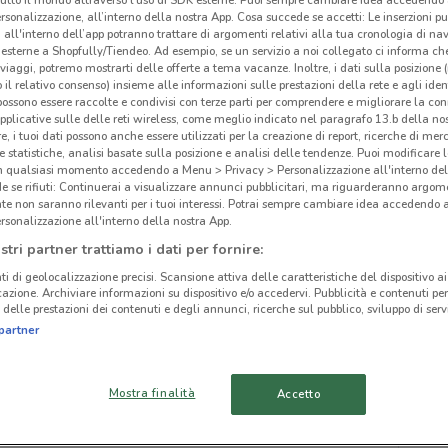
rsonalizzazione, all’interno della nostra App. Cosa succede se accetti: Le inserzioni pu
i all'interno dell’app potranno trattare di argomenti relativi alla tua cronologia di na
esterne a Shopfully/Tiendeo. Ad esempio, se un servizio a noi collegato ci informa ch
i viaggi, potremo mostrarti delle offerte a tema vacanze. Inoltre, i dati sulla posizione 
o il relativo consenso) insieme alle informazioni sulle prestazioni della rete e agli ident
 possono essere raccolte e condivisi con terze parti per comprendere e migliorare la conn
ato volantini nella tua zona. Riprova più tardi.
pplicative sulle delle reti wireless, come meglio indicato nel paragrafo 13.b della no
re, i tuoi dati possono anche essere utilizzati per la creazione di report, ricerche di mer
 e statistiche, analisi basate sulla posizione e analisi delle tendenze. Puoi modificare l
in qualsiasi momento accedendo a Menu > Privacy > Personalizzazione all'interno del
 se rifiuti: Continuerai a visualizzare annunci pubblicitari, ma riguarderanno argome
te non saranno rilevanti per i tuoi interessi. Potrai sempre cambiare idea accedendo
rsonalizzazione all'interno della nostra App.
cinanze
stri partner trattiamo i dati per fornire:
ti di geolocalizzazione precisi. Scansione attiva delle caratteristiche del dispositivo ai 
icazione. Archiviare informazioni su dispositivo e/o accedervi. Pubblicità e contenuti per
MONTEROTONDO
CIAMPINO
delle prestazioni dei contenuti e degli annunci, ricerche sul pubblico, sviluppo di servi
Coi
partner
TIVOLI
OSTIA
Mostra finalità
Accetto
ARICCIA
BRACCIANO