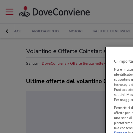
BRICOLAGE
ARREDAMENTO
MOTORI
SALUTE E BENESSERE
Volantino e Offerte Coinstar: sfoglia il 
Ci importa
Sei qui:
DoveConviene
Offerte Servizi nelle vicinanze
Negoz
Noi e i nostr
identificato
supportino g
Ultime offerte del volantino Coinstar
tecnologie d
Puoi accede
sul link Mos
Per maggiori
Permettici d
offerte per 
una serie di
piattaforme 
tuo consenso
Partners
in 