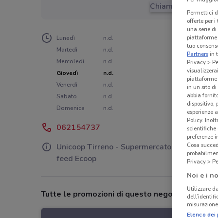
Chiama il negozio
Permettici d
offerte per 
una serie di
piattaforme 
Lunedì
n.d.
tuo consenso
Martedì
n.d.
Partners
in 
Mercoledì
n.d.
Privacy > Pe
visualizzera
Giovedì
n.d.
piattaforme 
Venerdì
n.d.
in un sito d
abbia fornit
Sabato
n.d.
dispositivo,
Domenica
n.d.
esperienze a
Policy. Inolt
062154737
scientifiche
preferenze 
Cosa succede
Unicoop Tirreno - Supermercato - Store from
probabilmen
feed Ecoop
Privacy > Pe
Noi e i no
Utilizzare da
Tutte le promozioni di questo negozio
dell’identif
misurazione 
Elenco dei 