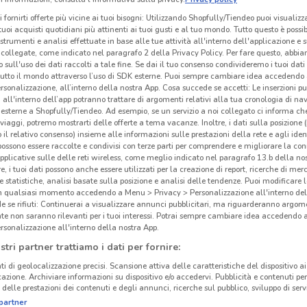
i fornirti offerte più vicine ai tuoi bisogni: Utilizzando Shopfully/Tiendeo puoi visualizz
i tuoi acquisti quotidiani più attinenti ai tuoi gusti e al tuo mondo. Tutto questo è possi
 strumenti e analisi effettuate in base alle tue attività all'interno dell'applicazione e 
collegate, come indicato nel paragrafo 2 della Privacy Policy. Per fare questo, abbi
 sull'uso dei dati raccolti a tale fine. Se dai il tuo consenso condivideremo i tuoi dati
tutto il mondo attraverso l’uso di SDK esterne. Puoi sempre cambiare idea accedend
rsonalizzazione, all’interno della nostra App. Cosa succede se accetti: Le inserzioni pu
i all'interno dell’app potranno trattare di argomenti relativi alla tua cronologia di na
esterne a Shopfully/Tiendeo. Ad esempio, se un servizio a noi collegato ci informa ch
i viaggi, potremo mostrarti delle offerte a tema vacanze. Inoltre, i dati sulla posizione 
o il relativo consenso) insieme alle informazioni sulle prestazioni della rete e agli ident
 possono essere raccolte e condivisi con terze parti per comprendere e migliorare la conn
pplicative sulle delle reti wireless, come meglio indicato nel paragrafo 13.b della no
re, i tuoi dati possono anche essere utilizzati per la creazione di report, ricerche di mer
 e statistiche, analisi basate sulla posizione e analisi delle tendenze. Puoi modificare l
in qualsiasi momento accedendo a Menu > Privacy > Personalizzazione all'interno del
 se rifiuti: Continuerai a visualizzare annunci pubblicitari, ma riguarderanno argome
te non saranno rilevanti per i tuoi interessi. Potrai sempre cambiare idea accedendo
rsonalizzazione all'interno della nostra App.
stri partner trattiamo i dati per fornire:
ti di geolocalizzazione precisi. Scansione attiva delle caratteristiche del dispositivo ai 
icazione. Archiviare informazioni su dispositivo e/o accedervi. Pubblicità e contenuti per
delle prestazioni dei contenuti e degli annunci, ricerche sul pubblico, sviluppo di servi
partner