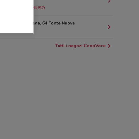
Roma
11.1 km
CHIUSO
via Nomentana, 64 Fonte Nuova
13.5 km
Tutti i negozi CoopVoce