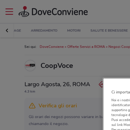
BRICOLAGE
ARREDAMENTO
MOTORI
SALUTE E BENESSERE
Sei qui:
DoveConviene
Offerte Servizi a ROMA
Negozi Coo
CoopVoce
Largo Agosta, 26, ROMA
4.3 km
Ci importa
Noi e i nostr
Verifica gli orari
identificato
supportino g
tecnologie d
Gli orari dei negozi possono variare in base agli ultimi 
Puoi accede
chiamando il negozio.
sul link Mos
Per maggiori