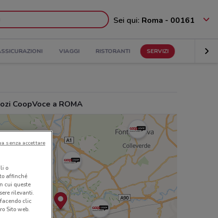
Sei qui:
Roma - 00161
ASSICURAZIONI
VIAGGI
RISTORANTI
SERVIZI
ozi CoopVoce a ROMA
ua senza accettare
li o
nto affinché
in cui queste
ere rilevanti.
 facendo clic
ro Sito web.