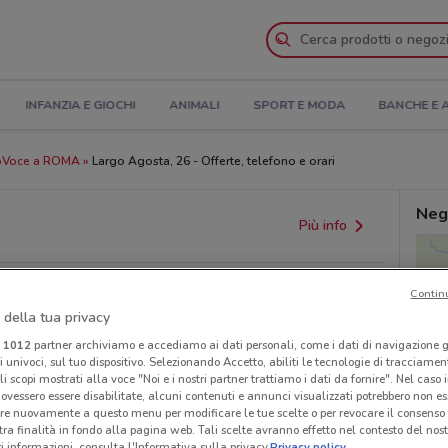
INFANZIA E GIOCHI
ANIMALI
SPORT E MODA
BANCHE E 
pVoce a ROMA
Largo Agosta, 26 - Offerte, telefono e orari
Neg
Più info
Contin
 della tua privacy
i
1012
partner archiviamo e accediamo ai dati personali, come i dati di navigazione g
ri univoci, sul tuo dispositivo. Selezionando Accetto, abiliti le tecnologie di tracciame
li scopi mostrati alla voce "Noi e i nostri partner trattiamo i dati da fornire". Nel caso 
ovessero essere disabilitate, alcuni contenuti e annunci visualizzati potrebbero non ess
provvedimenti regionali o nazionali. Verifica l’accuratezza
re nuovamente a questo menu per modificare le tue scelte o per revocare il consenso
tra finalità in fondo alla pagina web. Tali scelte avranno effetto nel contesto del nost
 informazioni, consulta l'Informativa sulla privacy.
Privacy policy