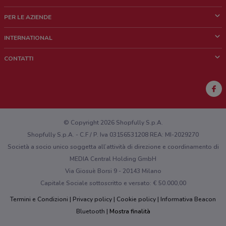
Cos'è DoveConviene
PER LE AZIENDE
Chi siamo
Cosa facciamo
INTERNATIONAL
News e media
Richieste commerciali e marketing
Brazil
CONTATTI
Lavora con noi
Mexico
Segnalazione punto vendita
France
Segnalazione Volantino
Australia
Hai un malfunzionamento sul web o sull'app?
New Zealand
© Copyright 2026 Shopfully S.p.A.
Shopfully S.p.A. - C.F / P. Iva 03156531208 REA: MI-2029270
Società a socio unico soggetta all’attività di direzione e coordinamento di
MEDIA Central Holding GmbH
Via Giosuè Borsi 9 - 20143 Milano
Capitale Sociale sottoscritto e versato: € 50.000,00
Termini e Condizioni
Privacy policy
Cookie policy
Informativa Beacon
Bluetooth
Mostra finalità