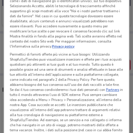
come i dati di navigazione gli o identificatori univoci, sul tuo dispositivo.
Selezionando Accetto, abiliti le tecnologie di tracciamento affinché
supportino gli scopi mostrati alla voce "Noi e i nostri partner trattiamo i
Uci Cinemas
dati da fornire". Nel caso in cui queste tecnologie dovessero essere
disabilitate, alcuni contenuti e annunci visualizzati potrebbero non
Scade il 20/09
7 km
essere rilevanti. Puoi accedere nuovamente a questo menu per
modificare le tue scelte o per revocare il consenso facendo clic sul link
Mostra finalità in fondo alla pagina web. Tali scelte avranno effetto nel
Porta DoveConviene sempre con te!
contesto del nostro Sito web. Per maggiori informazioni, consulta
Puoi trovare le migliori offerte dei negozi vicino a te,
l'Informativa sulla privacy.
Privacy policy
salvarle e creare la tua lista del risparmio, comodamente
dal tuo cellulare.
Permettici di fornirti offerte più vicine ai tuoi bisogni: Utilizzando
Shopfully/Tiendeo puoi visualizzare inserzioni e offerte per i tuoi acquisti
SCARICA L’APP
quotidiani più attinenti ai tuoi gusti e al tuo mondo. Tutto questo è
possibile grazie ad una serie di strumenti e analisi effettuate in base alle
tue attività all'interno dell'applicazione e sulle piattaforme collegate,
come indicato nel paragrafo 2 della Privacy Policy. Per fare questo,
abbiamo bisogno del tuo consenso sull'uso dei dati raccolti a tale fine.
Negozi Uci Cinemas a Roma
Se dai il tuo consenso condivideremo i tuoi dati personali con
Partners
in
tutto il mondo attraverso l’uso di SDK esterne. Puoi sempre cambiare
idea accedendo a Menu > Privacy > Personalizzazione, all’interno della
nostra App. Cosa succede se accetti: Le inserzioni pubblicitarie che
Via Delle Vigne Nuove Porta Di Roma
visualizzerai all'interno dell’app potranno trattare di argomenti relativi
7 km
alla tua cronologia di navigazione su piattaforme esterne a
Shopfully/Tiendeo. Ad esempio, se un servizio a noi collegato ci informa
che hai navigato in un sito di viaggi, potremo mostrarti delle offerte a
Via Collatina, 858 Roma
tema vacanze. Inoltre, i dati sulla posizione (nel caso in cui abbia fornito