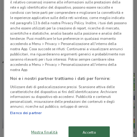
il relativo consenso) insieme alle informazioni sulle prestazioni della
12.2 km
rete e agli identificativi del dispositivo, possono essere raccolte e
condivisi con terze parti per comprendere e migliorare la connettività e
Via Portuense Fiumicino
le esperienze applicative sulle delle reti wireless, come meglio indicato
nel paragrafo 13.b della nostra Privacy Policy. Inoltre, i tuoi dati possono
22 km
anche essere utilizzati per la creazione di report, ricerche di mercato,
scientifiche e statistiche, analisi basate sulla posizione e analisi delle
tendenze. Puoi modificare le tue preferenze in qualsiasi momento
Tutti i negozi Uci Cinemas
accedendo a Menu > Privacy > Personalizzazione all'interno della
nostra App. Cosa succede se rifiuti: Continuerai a visualizzare annunci
pubblicitari, ma riguarderanno argomenti generici e probabilmente non
saranno rilevanti per i tuoi interessi. Potrai sempre cambiare idea
Altri volantini nelle vicinanze
accedendo a Menu > Privacy > Personalizzazione all'interno della
nostra App.
Noi e i nostri partner trattiamo i dati per fornire:
Utilizzare dati di geolocalizzazione precisi. Scansione attiva delle
caratteristiche del dispositivo ai fini dell’identificazione. Archiviare
informazioni su dispositivo e/o accedervi. Pubblicità e contenuti
personalizzati, misurazione delle prestazioni dei contenuti e degli
annunci, ricerche sul pubblico, sviluppo di servizi.
Elenco dei partner
-2 GIORNI
Mostra finalità
Accetto
Unieuro
Conad
Leroy Me