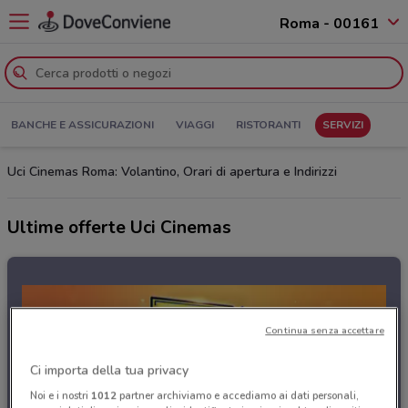
Roma - 00161
BANCHE E ASSICURAZIONI
VIAGGI
RISTORANTI
SERVIZI
Uci Cinemas Roma: Volantino, Orari di apertura e Indirizzi
Ultime offerte Uci Cinemas
Continua senza accettare
Ci importa della tua privacy
Noi e i nostri
1012
partner archiviamo e accediamo ai dati personali,