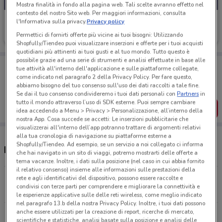
Mostra finalità in fondo alla pagina web. Tali scelte avranno effetto nel
contesto del nostro Sito web. Per maggiori informazioni, consulta
CoopVoce
l'Informativa sulla privacy.
Privacy policy
Permettici di fornirti offerte più vicine ai tuoi bisogni: Utilizzando
Scade il 02/09
4.3 km
Shopfully/Tiendeo puoi visualizzare inserzioni e offerte per i tuoi acquisti
quotidiani più attinenti ai tuoi gusti e al tuo mondo. Tutto questo è
possibile grazie ad una serie di strumenti e analisi effettuate in base alle
Porta DoveConviene sempre con te!
tue attività all'interno dell'applicazione e sulle piattaforme collegate,
Puoi trovare le migliori offerte dei negozi vicino a te,
come indicato nel paragrafo 2 della Privacy Policy. Per fare questo,
salvarle e creare la tua lista del risparmio, comodamente
abbiamo bisogno del tuo consenso sull'uso dei dati raccolti a tale fine.
dal tuo cellulare.
Se dai il tuo consenso condivideremo i tuoi dati personali con
Partners
in
tutto il mondo attraverso l’uso di SDK esterne. Puoi sempre cambiare
SCARICA L’APP
idea accedendo a Menu > Privacy > Personalizzazione, all’interno della
nostra App. Cosa succede se accetti: Le inserzioni pubblicitarie che
visualizzerai all'interno dell’app potranno trattare di argomenti relativi
alla tua cronologia di navigazione su piattaforme esterne a
Shopfully/Tiendeo. Ad esempio, se un servizio a noi collegato ci informa
Negozi CoopVoce a Roma
che hai navigato in un sito di viaggi, potremo mostrarti delle offerte a
tema vacanze. Inoltre, i dati sulla posizione (nel caso in cui abbia fornito
il relativo consenso) insieme alle informazioni sulle prestazioni della
Largo Agosta, 26 Roma
rete e agli identificativi del dispositivo, possono essere raccolte e
condivisi con terze parti per comprendere e migliorare la connettività e
4.3 km
le esperienze applicative sulle delle reti wireless, come meglio indicato
nel paragrafo 13.b della nostra Privacy Policy. Inoltre, i tuoi dati possono
anche essere utilizzati per la creazione di report, ricerche di mercato,
Largo Franchellucci Roma
scientifiche e statistiche, analisi basate sulla posizione e analisi delle