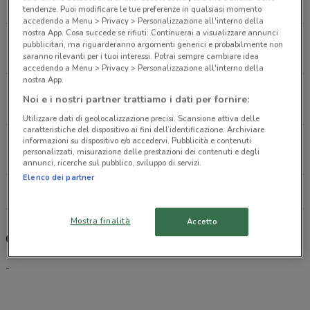
4.9 km
tendenze. Puoi modificare le tue preferenze in qualsiasi momento
accedendo a Menu > Privacy > Personalizzazione all'interno della
nostra App. Cosa succede se rifiuti: Continuerai a visualizzare annunci
Via Cervi/Via Bettini Roma
pubblicitari, ma riguarderanno argomenti generici e probabilmente non
6 km
saranno rilevanti per i tuoi interessi. Potrai sempre cambiare idea
accedendo a Menu > Privacy > Personalizzazione all'interno della
nostra App.
via Casilina, 1011 Roma
Noi e i nostri partner trattiamo i dati per fornire:
7.3 km
CHIUSO
Utilizzare dati di geolocalizzazione precisi. Scansione attiva delle
caratteristiche del dispositivo ai fini dell’identificazione. Archiviare
Via C. Colombo / angolo via oceano Pacifico Roma
informazioni su dispositivo e/o accedervi. Pubblicità e contenuti
personalizzati, misurazione delle prestazioni dei contenuti e degli
11.1 km
CHIUSO
annunci, ricerche sul pubblico, sviluppo di servizi.
Elenco dei partner
Tutti i negozi CoopVoce
Mostra finalità
Accetto
CoopVoce, offerte e negozi
-