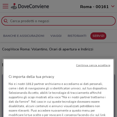
Roma - 00161
BANCHE E ASSICURAZIONI
VIAGGI
RISTORANTI
SERVIZI
CoopVoce Roma: Volantino, Orari di apertura e Indirizzi
Ultime offerte del volantino CoopVoce
Continua senza accettare
Ci importa della tua privacy
Noi e i nostri
1012
partner archiviamo e accediamo ai dati personali,
come i dati di navigazione gli o identificatori univoci, sul tuo dispositivo.
Selezionando Accetto, abiliti le tecnologie di tracciamento affinché
supportino gli scopi mostrati alla voce "Noi e i nostri partner trattiamo i
dati da fornire". Nel caso in cui queste tecnologie dovessero essere
disabilitate, alcuni contenuti e annunci visualizzati potrebbero non
essere rilevanti. Puoi accedere nuovamente a questo menu per
modificare le tue scelte o per revocare il consenso facendo clic sul link