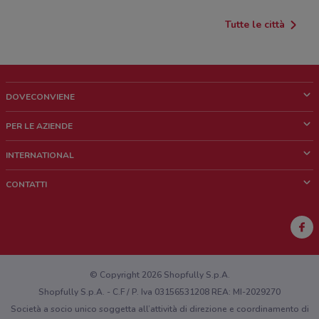
Tutte le città
DOVECONVIENE
Cos'è DoveConviene
PER LE AZIENDE
Chi siamo
Cosa facciamo
INTERNATIONAL
News e media
Richieste commerciali e marketing
Brazil
CONTATTI
Lavora con noi
Mexico
Segnalazione punto vendita
France
Segnalazione Volantino
Australia
Hai un malfunzionamento sul web o sull'app?
New Zealand
© Copyright 2026 Shopfully S.p.A.
Shopfully S.p.A. - C.F / P. Iva 03156531208 REA: MI-2029270
Società a socio unico soggetta all’attività di direzione e coordinamento di