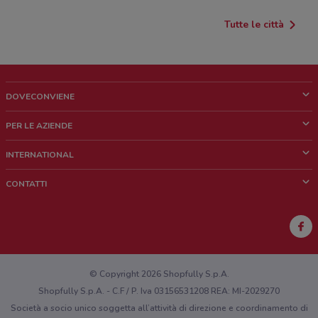
Tutte le città
DOVECONVIENE
Cos'è DoveConviene
PER LE AZIENDE
Chi siamo
Cosa facciamo
INTERNATIONAL
News e media
Richieste commerciali e marketing
Brazil
CONTATTI
Lavora con noi
Mexico
Segnalazione punto vendita
France
Segnalazione Volantino
Australia
Hai un malfunzionamento sul web o sull'app?
New Zealand
© Copyright 2026 Shopfully S.p.A.
Shopfully S.p.A. - C.F / P. Iva 03156531208 REA: MI-2029270
Società a socio unico soggetta all’attività di direzione e coordinamento di