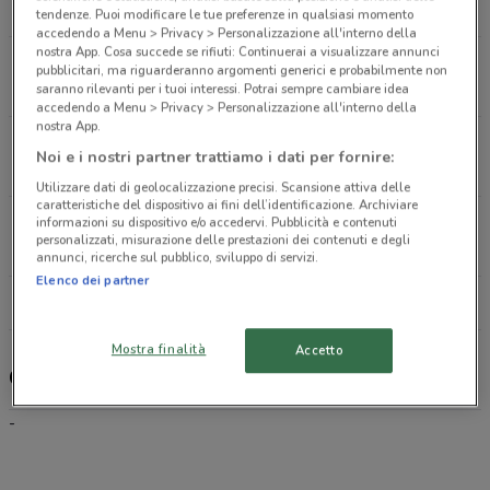
9.7 km
tendenze. Puoi modificare le tue preferenze in qualsiasi momento
accedendo a Menu > Privacy > Personalizzazione all'interno della
nostra App. Cosa succede se rifiuti: Continuerai a visualizzare annunci
Largo Franchellucci Roma
pubblicitari, ma riguarderanno argomenti generici e probabilmente non
10 km
saranno rilevanti per i tuoi interessi. Potrai sempre cambiare idea
accedendo a Menu > Privacy > Personalizzazione all'interno della
nostra App.
Via C. Colombo / angolo via oceano Pacifico Roma
Noi e i nostri partner trattiamo i dati per fornire:
12.5 km
APERTO
Utilizzare dati di geolocalizzazione precisi. Scansione attiva delle
caratteristiche del dispositivo ai fini dell’identificazione. Archiviare
via Casilina, 1011 Roma
informazioni su dispositivo e/o accedervi. Pubblicità e contenuti
personalizzati, misurazione delle prestazioni dei contenuti e degli
12.6 km
APERTO
annunci, ricerche sul pubblico, sviluppo di servizi.
Elenco dei partner
Tutti i negozi CoopVoce
Mostra finalità
Accetto
CoopVoce, offerte e negozi
-