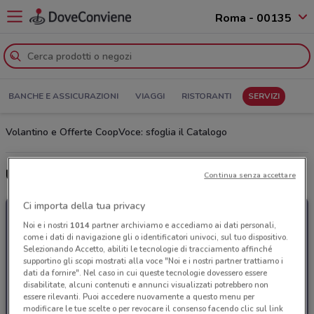
Roma - 00135
BANCHE E ASSICURAZIONI
VIAGGI
RISTORANTI
SERVIZI
Volantino e Offerte CoopVoce: sfoglia il Catalogo
Ultime offerte del volantino CoopVoce
Continua senza accettare
Ci importa della tua privacy
Noi e i nostri
1014
partner archiviamo e accediamo ai dati personali,
come i dati di navigazione gli o identificatori univoci, sul tuo dispositivo.
Selezionando Accetto, abiliti le tecnologie di tracciamento affinché
supportino gli scopi mostrati alla voce "Noi e i nostri partner trattiamo i
dati da fornire". Nel caso in cui queste tecnologie dovessero essere
disabilitate, alcuni contenuti e annunci visualizzati potrebbero non
essere rilevanti. Puoi accedere nuovamente a questo menu per
modificare le tue scelte o per revocare il consenso facendo clic sul link