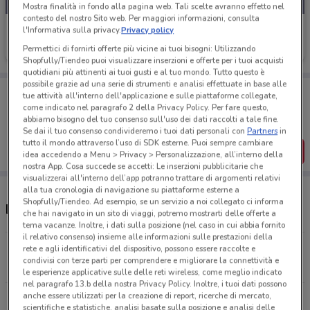
Mostra finalità in fondo alla pagina web. Tali scelte avranno effetto nel
contesto del nostro Sito web. Per maggiori informazioni, consulta
CoopVoce
l'Informativa sulla privacy.
Privacy policy
Permettici di fornirti offerte più vicine ai tuoi bisogni: Utilizzando
Scade il 02/09
7.2 km
Shopfully/Tiendeo puoi visualizzare inserzioni e offerte per i tuoi acquisti
quotidiani più attinenti ai tuoi gusti e al tuo mondo. Tutto questo è
possibile grazie ad una serie di strumenti e analisi effettuate in base alle
Porta DoveConviene sempre con te!
tue attività all'interno dell'applicazione e sulle piattaforme collegate,
Puoi trovare le migliori offerte dei negozi vicino a te,
come indicato nel paragrafo 2 della Privacy Policy. Per fare questo,
salvarle e creare la tua lista del risparmio, comodamente
abbiamo bisogno del tuo consenso sull'uso dei dati raccolti a tale fine.
dal tuo cellulare.
Se dai il tuo consenso condivideremo i tuoi dati personali con
Partners
in
tutto il mondo attraverso l’uso di SDK esterne. Puoi sempre cambiare
SCARICA L’APP
idea accedendo a Menu > Privacy > Personalizzazione, all’interno della
nostra App. Cosa succede se accetti: Le inserzioni pubblicitarie che
visualizzerai all'interno dell’app potranno trattare di argomenti relativi
alla tua cronologia di navigazione su piattaforme esterne a
Shopfully/Tiendeo. Ad esempio, se un servizio a noi collegato ci informa
Negozi CoopVoce nelle vicinanze
che hai navigato in un sito di viaggi, potremo mostrarti delle offerte a
tema vacanze. Inoltre, i dati sulla posizione (nel caso in cui abbia fornito
il relativo consenso) insieme alle informazioni sulle prestazioni della
Via Cervi/Via Bettini Roma
rete e agli identificativi del dispositivo, possono essere raccolte e
condivisi con terze parti per comprendere e migliorare la connettività e
7.2 km
le esperienze applicative sulle delle reti wireless, come meglio indicato
nel paragrafo 13.b della nostra Privacy Policy. Inoltre, i tuoi dati possono
anche essere utilizzati per la creazione di report, ricerche di mercato,
Largo Agosta, 26 Roma
scientifiche e statistiche, analisi basate sulla posizione e analisi delle