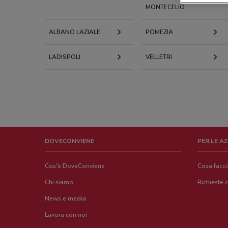
MONTECELIO
ALBANO LAZIALE
POMEZIA
LADISPOLI
VELLETRI
DOVECONVIENE
PER LE A
Cos'è DoveConviene
Cosa facc
Chi siamo
Richieste 
News e media
Lavora con noi