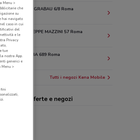
o a Menu >
bblicitarie che
VIA CARLO GRABAU 6/8 Roma
vigazione su
1.9 km
e hai navigato
(nel caso in cui
ificativi del
VIALE GIUSEPPE MAZZINI 57 Roma
ettività e le
2.1 km
stra Privacy
cato,
e tue
VIA FLAMINIA 689 Roma
la nostra App.
nti generici e
2.2 km
 a Menu >
Tutti i negozi Kena Mobile
fini
sonalizzati,
a Mobile, offerte e negozi
zi.