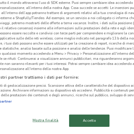
tutto il mondo attraverso l’uso di SDK esterne. Puoi sempre cambiare idea accedend
rsonalizzazione, all’interno della nostra App. Cosa succede se accetti: Le inserzioni pu
i all'interno dell’app potranno trattare di argomenti relativi alla tua cronologia di na
esterne a Shopfully/Tiendeo. Ad esempio, se un servizio a noi collegato ci informa ch
i viaggi, potremo mostrarti delle offerte a tema vacanze. Inoltre, i dati sulla posizione 
o il relativo consenso) insieme alle informazioni sulle prestazioni della rete e agli ident
 possono essere raccolte e condivisi con terze parti per comprendere e migliorare la conn
pplicative sulle delle reti wireless, come meglio indicato nel paragrafo 13.b della no
re, i tuoi dati possono anche essere utilizzati per la creazione di report, ricerche di mer
 e statistiche, analisi basate sulla posizione e analisi delle tendenze. Puoi modificare l
in qualsiasi momento accedendo a Menu > Privacy > Personalizzazione all'interno del
 se rifiuti: Continuerai a visualizzare annunci pubblicitari, ma riguarderanno argome
te non saranno rilevanti per i tuoi interessi. Potrai sempre cambiare idea accedendo
rsonalizzazione all'interno della nostra App.
stri partner trattiamo i dati per fornire:
1.2 km
ti di geolocalizzazione precisi. Scansione attiva delle caratteristiche del dispositivo ai 
icazione. Archiviare informazioni su dispositivo e/o accedervi. Pubblicità e contenuti per
Ken
delle prestazioni dei contenuti e degli annunci, ricerche sul pubblico, sviluppo di servi
cinanze
partner
-
MONTEROTONDO
CIAMPINO
Mostra finalità
Accetto
TIVOLI
OSTIA