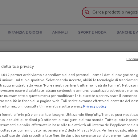
INFANZIA E GIOCHI
ANIMALI
SPORT E MODA
BANCHE E 
 il Catalogo
Contin
 della tua privacy
i Kena Mobile nelle vicinanze
i
1012
partner archiviamo e accediamo ai dati personali, come i dati di navigazione g
ri univoci, sul tuo dispositivo. Selezionando Accetto, abiliti le tecnologie di tracciame
le
Neg
li scopi mostrati alla voce "Noi e i nostri partner trattiamo i dati da fornire". Nel caso 
ovessero essere disabilitate, alcuni contenuti e annunci visualizzati potrebbero non ess
re nuovamente a questo menu per modificare le tue scelte o per revocare il consenso
tra finalità in fondo alla pagina web. Tali scelte avranno effetto nel contesto del nost
 informazioni, consulta l'Informativa sulla privacy.
Privacy policy
i fornirti offerte più vicine ai tuoi bisogni: Utilizzando Shopfully/Tiendeo puoi visualizz
i tuoi acquisti quotidiani più attinenti ai tuoi gusti e al tuo mondo. Tutto questo è possi
 strumenti e analisi effettuate in base alle tue attività all'interno dell'applicazione e 
collegate, come indicato nel paragrafo 2 della Privacy Policy. Per fare questo, abbi
 sull'uso dei dati raccolti a tale fine. Se dai il tuo consenso condivideremo i tuoi dati