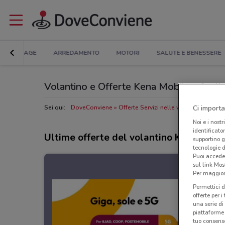
BRICOLAGE
ARREDAMENTO
MOTORI
SALUTE E BENESSERE
Volantino e Offerte Kena Mobile: sfoglia
Ci importa
Sei qui:
DoveConviene
Offerte Servizi nelle vicinanze
Negoz
Noi e i nostr
identificato
Ultime offerte del volantino Kena Mobi
supportino g
tecnologie d
Puoi accede
sul link Mos
Per maggiori
Permettici d
offerte per 
una serie di
piattaforme 
tuo consenso