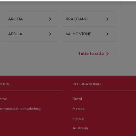
ARICCIA
BRACCIANO
APRILIA
VALMONTONE
Tutte le città
ZIENDE
INTERNATIONAL
iamo
Brazil
commerciali e marketing
Mexico
France
Australia