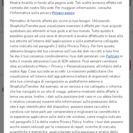
Mostra finalità in fondo alla pagina web. Tali scelte avranno effetto nel
contesto del nostro Sito web. Per maggiori informazioni, consulta
Tiscali Casa
l'Informativa sulla privacy.
Privacy policy
Permettici di fornirti offerte più vicine ai tuoi bisogni: Utilizzando
Scade il 31/08
903 m
Shopfully/Tiendeo puoi visualizzare inserzioni e offerte per i tuoi acquisti
quotidiani più attinenti ai tuoi gusti e al tuo mondo. Tutto questo è
possibile grazie ad una serie di strumenti e analisi effettuate in base alle
Porta DoveConviene sempre con te!
tue attività all'interno dell'applicazione e sulle piattaforme collegate,
Puoi trovare le migliori offerte dei negozi vicino a te,
come indicato nel paragrafo 2 della Privacy Policy. Per fare questo,
salvarle e creare la tua lista del risparmio, comodamente
abbiamo bisogno del tuo consenso sull'uso dei dati raccolti a tale fine.
dal tuo cellulare.
Se dai il tuo consenso condivideremo i tuoi dati personali con
Partners
in
tutto il mondo attraverso l’uso di SDK esterne. Puoi sempre cambiare
SCARICA L’APP
idea accedendo a Menu > Privacy > Personalizzazione, all’interno della
nostra App. Cosa succede se accetti: Le inserzioni pubblicitarie che
visualizzerai all'interno dell’app potranno trattare di argomenti relativi
alla tua cronologia di navigazione su piattaforme esterne a
Shopfully/Tiendeo. Ad esempio, se un servizio a noi collegato ci informa
Negozi Tiscali Casa nelle vicinanze
che hai navigato in un sito di viaggi, potremo mostrarti delle offerte a
tema vacanze. Inoltre, i dati sulla posizione (nel caso in cui abbia fornito
il relativo consenso) insieme alle informazioni sulle prestazioni della
Via Guido Reni 38 Roma
rete e agli identificativi del dispositivo, possono essere raccolte e
condivisi con terze parti per comprendere e migliorare la connettività e
903 m
le esperienze applicative sulle delle reti wireless, come meglio indicato
nel paragrafo 13.b della nostra Privacy Policy. Inoltre, i tuoi dati possono
anche essere utilizzati per la creazione di report, ricerche di mercato,
Viale Delle Medaglie D'oro 217 Roma
scientifiche e statistiche, analisi basate sulla posizione e analisi delle