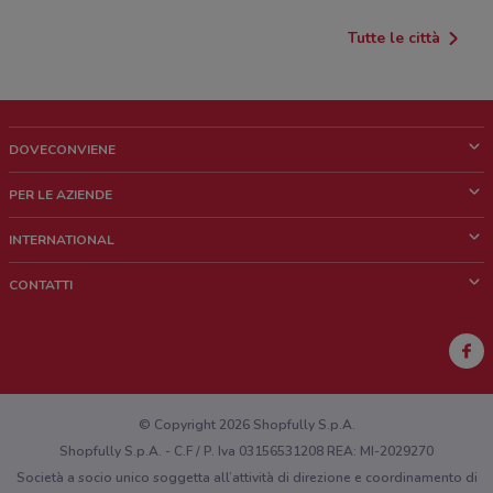
Tutte le città
DOVECONVIENE
Cos'è DoveConviene
PER LE AZIENDE
Chi siamo
Cosa facciamo
INTERNATIONAL
News e media
Richieste commerciali e marketing
Brazil
CONTATTI
Lavora con noi
Mexico
Segnalazione punto vendita
France
Segnalazione Volantino
Australia
Hai un malfunzionamento sul web o sull'app?
New Zealand
© Copyright 2026 Shopfully S.p.A.
Shopfully S.p.A. - C.F / P. Iva 03156531208 REA: MI-2029270
Società a socio unico soggetta all’attività di direzione e coordinamento di