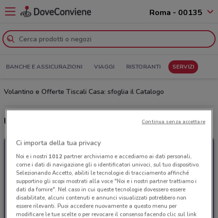
Roma - 00135
BANCHE E ASSICURAZIONI
VIAGGI
RISTORANTI
SERVIZI
Volantino e Offerte Tiscali Casa: sfoglia il Catalogo
Ultime offerte del volantino Tiscali Casa
Continua senza accettare
Ci importa della tua privacy
Noi e i nostri
1012
partner archiviamo e accediamo ai dati personali,
come i dati di navigazione gli o identificatori univoci, sul tuo dispositivo.
Selezionando Accetto, abiliti le tecnologie di tracciamento affinché
supportino gli scopi mostrati alla voce "Noi e i nostri partner trattiamo i
dati da fornire". Nel caso in cui queste tecnologie dovessero essere
disabilitate, alcuni contenuti e annunci visualizzati potrebbero non
essere rilevanti. Puoi accedere nuovamente a questo menu per
modificare le tue scelte o per revocare il consenso facendo clic sul link