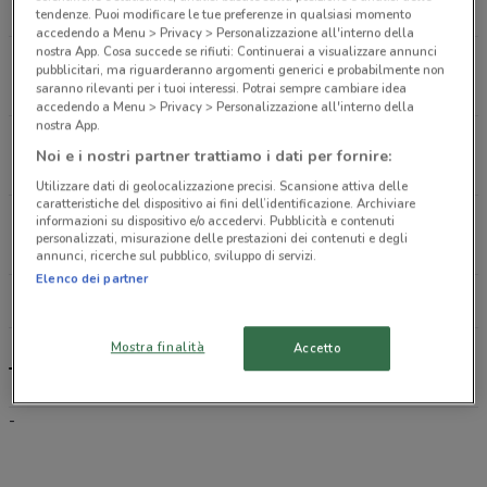
1.9 km
tendenze. Puoi modificare le tue preferenze in qualsiasi momento
accedendo a Menu > Privacy > Personalizzazione all'interno della
nostra App. Cosa succede se rifiuti: Continuerai a visualizzare annunci
Via Flaminia 189 Acqualagna
pubblicitari, ma riguarderanno argomenti generici e probabilmente non
2 km
saranno rilevanti per i tuoi interessi. Potrai sempre cambiare idea
accedendo a Menu > Privacy > Personalizzazione all'interno della
nostra App.
Via Della Giuliana 61 Roma
Noi e i nostri partner trattiamo i dati per fornire:
2.1 km
Utilizzare dati di geolocalizzazione precisi. Scansione attiva delle
caratteristiche del dispositivo ai fini dell’identificazione. Archiviare
Via Trionfale 8179 Roma
informazioni su dispositivo e/o accedervi. Pubblicità e contenuti
personalizzati, misurazione delle prestazioni dei contenuti e degli
2.3 km
annunci, ricerche sul pubblico, sviluppo di servizi.
Elenco dei partner
Tutti i negozi Tiscali Casa
Mostra finalità
Accetto
Tiscali Casa, offerte e negozi
-