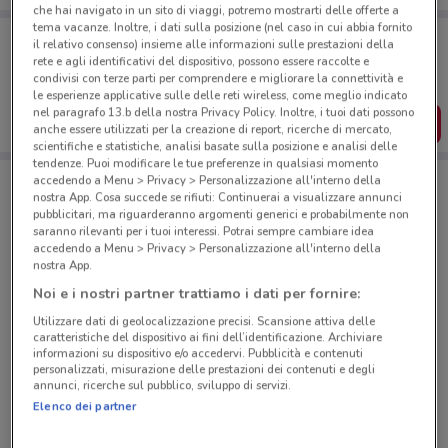
che hai navigato in un sito di viaggi, potremo mostrarti delle offerte a
tema vacanze. Inoltre, i dati sulla posizione (nel caso in cui abbia fornito
Porta DoveConviene sempre con te!
il relativo consenso) insieme alle informazioni sulle prestazioni della
Puoi trovare le migliori offerte dei negozi vicino a te,
rete e agli identificativi del dispositivo, possono essere raccolte e
salvarle e creare la tua lista del risparmio, comodamente
condivisi con terze parti per comprendere e migliorare la connettività e
dal tuo cellulare.
le esperienze applicative sulle delle reti wireless, come meglio indicato
nel paragrafo 13.b della nostra Privacy Policy. Inoltre, i tuoi dati possono
SCARICA L’APP
anche essere utilizzati per la creazione di report, ricerche di mercato,
scientifiche e statistiche, analisi basate sulla posizione e analisi delle
tendenze. Puoi modificare le tue preferenze in qualsiasi momento
accedendo a Menu > Privacy > Personalizzazione all'interno della
nostra App. Cosa succede se rifiuti: Continuerai a visualizzare annunci
Negozi Carrefour Express a San Donato Milanese
pubblicitari, ma riguarderanno argomenti generici e probabilmente non
saranno rilevanti per i tuoi interessi. Potrai sempre cambiare idea
accedendo a Menu > Privacy > Personalizzazione all'interno della
nostra App.
Noi e i nostri partner trattiamo i dati per fornire:
Utilizzare dati di geolocalizzazione precisi. Scansione attiva delle
caratteristiche del dispositivo ai fini dell’identificazione. Archiviare
© MapTiler
© OpenStreetMap contributors
informazioni su dispositivo e/o accedervi. Pubblicità e contenuti
personalizzati, misurazione delle prestazioni dei contenuti e degli
annunci, ricerche sul pubblico, sviluppo di servizi.
Via Orti Farnesina, 83 Roma
Elenco dei partner
1.1 km
APERTO