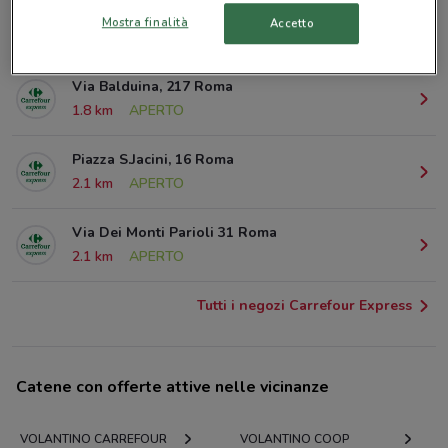
Via Monte Pertica, 27 Roma
Mostra finalità
Accetto
1.5 km
APERTO
Via Balduina, 217 Roma
1.8 km
APERTO
Piazza S.Jacini, 16 Roma
2.1 km
APERTO
Via Dei Monti Parioli 31 Roma
2.1 km
APERTO
Tutti i negozi Carrefour Express
Catene con offerte attive nelle vicinanze
VOLANTINO CARREFOUR
VOLANTINO COOP