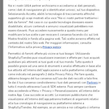
Noi e i nostri
1014
partner archiviamo e accediamo ai dati personali,
come i dati di navigazione gli o identificatori univoci, sul tuo dispositivo.
Selezionando Accetto, abiliti le tecnologie di tracciamento affinché
Tutte le promozioni di questo negozio
supportino gli scopi mostrati alla voce "Noi e i nostri partner trattiamo i
dati da fornire". Nel caso in cui queste tecnologie dovessero essere
disabilitate, alcuni contenuti e annunci visualizzati potrebbero non
essere rilevanti. Puoi accedere nuovamente a questo menu per
modificare le tue scelte o per revocare il consenso facendo clic sul link
Mostra finalità in fondo alla pagina web. Tali scelte avranno effetto nel
contesto del nostro Sito web. Per maggiori informazioni, consulta
l'Informativa sulla privacy.
Privacy policy
Permettici di fornirti offerte più vicine ai tuoi bisogni: Utilizzando
Shopfully/Tiendeo puoi visualizzare inserzioni e offerte per i tuoi acquisti
quotidiani più attinenti ai tuoi gusti e al tuo mondo. Tutto questo è
possibile grazie ad una serie di strumenti e analisi effettuate in base alle
tue attività all'interno dell'applicazione e sulle piattaforme collegate,
come indicato nel paragrafo 2 della Privacy Policy. Per fare questo,
abbiamo bisogno del tuo consenso sull'uso dei dati raccolti a tale fine.
Ci dispiace, al momento non abbiamo pubblicato
Se dai il tuo consenso condivideremo i tuoi dati personali con
Partners
in
tutto il mondo attraverso l’uso di SDK esterne. Puoi sempre cambiare
volantini nella tua zona. Riprova più tardi.
idea accedendo a Menu > Privacy > Personalizzazione, all’interno della
nostra App. Cosa succede se accetti: Le inserzioni pubblicitarie che
visualizzerai all'interno dell’app potranno trattare di argomenti relativi
alla tua cronologia di navigazione su piattaforme esterne a
Shopfully/Tiendeo. Ad esempio, se un servizio a noi collegato ci informa