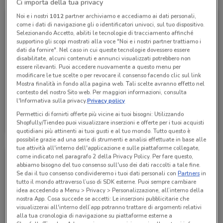
Ci importa della tua privacy
Noi e i nostri
1012
partner archiviamo e accediamo ai dati personali,
come i dati di navigazione gli o identificatori univoci, sul tuo dispositivo.
Selezionando Accetto, abiliti le tecnologie di tracciamento affinché
supportino gli scopi mostrati alla voce "Noi e i nostri partner trattiamo i
dati da fornire". Nel caso in cui queste tecnologie dovessero essere
disabilitate, alcuni contenuti e annunci visualizzati potrebbero non
essere rilevanti. Puoi accedere nuovamente a questo menu per
modificare le tue scelte o per revocare il consenso facendo clic sul link
Mostra finalità in fondo alla pagina web. Tali scelte avranno effetto nel
contesto del nostro Sito web. Per maggiori informazioni, consulta
l'Informativa sulla privacy.
Privacy policy
Carrefour Express
Permettici di fornirti offerte più vicine ai tuoi bisogni: Utilizzando
Shopfully/Tiendeo puoi visualizzare inserzioni e offerte per i tuoi acquisti
Scade martedì
648 m
quotidiani più attinenti ai tuoi gusti e al tuo mondo. Tutto questo è
possibile grazie ad una serie di strumenti e analisi effettuate in base alle
tue attività all'interno dell'applicazione e sulle piattaforme collegate,
come indicato nel paragrafo 2 della Privacy Policy. Per fare questo,
abbiamo bisogno del tuo consenso sull'uso dei dati raccolti a tale fine.
Se dai il tuo consenso condivideremo i tuoi dati personali con
Partners
in
tutto il mondo attraverso l’uso di SDK esterne. Puoi sempre cambiare
idea accedendo a Menu > Privacy > Personalizzazione, all’interno della
nostra App. Cosa succede se accetti: Le inserzioni pubblicitarie che
visualizzerai all'interno dell’app potranno trattare di argomenti relativi
alla tua cronologia di navigazione su piattaforme esterne a