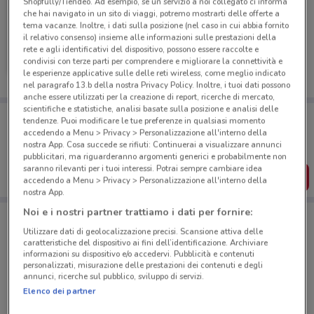
Shopfully/Tiendeo. Ad esempio, se un servizio a noi collegato ci informa
che hai navigato in un sito di viaggi, potremo mostrarti delle offerte a
tema vacanze. Inoltre, i dati sulla posizione (nel caso in cui abbia fornito
il relativo consenso) insieme alle informazioni sulle prestazioni della
Carrefour Express
rete e agli identificativi del dispositivo, possono essere raccolte e
condivisi con terze parti per comprendere e migliorare la connettività e
Scade il 31/08
648 m
le esperienze applicative sulle delle reti wireless, come meglio indicato
nel paragrafo 13.b della nostra Privacy Policy. Inoltre, i tuoi dati possono
anche essere utilizzati per la creazione di report, ricerche di mercato,
scientifiche e statistiche, analisi basate sulla posizione e analisi delle
Porta DoveConviene sempre con te!
tendenze. Puoi modificare le tue preferenze in qualsiasi momento
Puoi trovare le migliori offerte dei negozi vicino a te,
accedendo a Menu > Privacy > Personalizzazione all'interno della
salvarle e creare la tua lista del risparmio, comodamente
nostra App. Cosa succede se rifiuti: Continuerai a visualizzare annunci
dal tuo cellulare.
pubblicitari, ma riguarderanno argomenti generici e probabilmente non
saranno rilevanti per i tuoi interessi. Potrai sempre cambiare idea
SCARICA L’APP
accedendo a Menu > Privacy > Personalizzazione all'interno della
nostra App.
Noi e i nostri partner trattiamo i dati per fornire:
Negozi Carrefour Express a Roma
Utilizzare dati di geolocalizzazione precisi. Scansione attiva delle
caratteristiche del dispositivo ai fini dell’identificazione. Archiviare
informazioni su dispositivo e/o accedervi. Pubblicità e contenuti
personalizzati, misurazione delle prestazioni dei contenuti e degli
annunci, ricerche sul pubblico, sviluppo di servizi.
Elenco dei partner