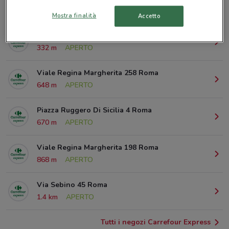
© MapTiler
© OpenStreetMap contributors
Mostra finalità
Accetto
Via Catanzaro, 49 Roma
332 m
APERTO
Viale Regina Margherita 258 Roma
648 m
APERTO
Piazza Ruggero Di Sicilia 4 Roma
670 m
APERTO
Viale Regina Margherita 198 Roma
868 m
APERTO
Via Sebino 45 Roma
1.4 km
APERTO
Tutti i negozi Carrefour Express