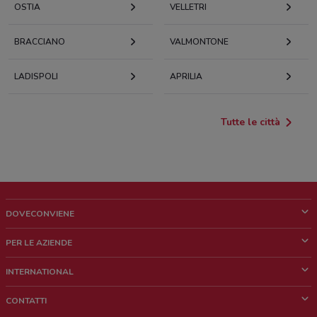
OSTIA
VELLETRI
BRACCIANO
VALMONTONE
LADISPOLI
APRILIA
Tutte le città
DOVECONVIENE
Cos'è DoveConviene
PER LE AZIENDE
Chi siamo
Cosa facciamo
INTERNATIONAL
News e media
Richieste commerciali e marketing
Brazil
CONTATTI
Lavora con noi