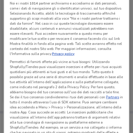
Noi e i nostri
1014
partner archiviamo e accediamo ai dati personali,
come i dati di navigazione gli o identificatori univoci, sul tuo dispositivo.
Selezionando Accetto, abiliti le tecnologie di tracciamento affinché
supportino gli scopi mostrati alla voce "Noi e i nostri partner trattiamo i
Tutte le promozioni di questo negozio
dati da fornire". Nel caso in cui queste tecnologie dovessero essere
disabilitate, alcuni contenuti e annunci visualizzati potrebbero non
essere rilevanti. Puoi accedere nuovamente a questo menu per
modificare le tue scelte o per revocare il consenso facendo clic sul link
Mostra finalità in fondo alla pagina web. Tali scelte avranno effetto nel
contesto del nostro Sito web. Per maggiori informazioni, consulta
l'Informativa sulla privacy.
Privacy policy
Permettici di fornirti offerte più vicine ai tuoi bisogni: Utilizzando
Shopfully/Tiendeo puoi visualizzare inserzioni e offerte per i tuoi acquisti
quotidiani più attinenti ai tuoi gusti e al tuo mondo. Tutto questo è
possibile grazie ad una serie di strumenti e analisi effettuate in base alle
tue attività all'interno dell'applicazione e sulle piattaforme collegate,
come indicato nel paragrafo 2 della Privacy Policy. Per fare questo,
Carrefour Express
abbiamo bisogno del tuo consenso sull'uso dei dati raccolti a tale fine.
Se dai il tuo consenso condivideremo i tuoi dati personali con
Partners
in
Scade martedì
1.1 km
tutto il mondo attraverso l’uso di SDK esterne. Puoi sempre cambiare
idea accedendo a Menu > Privacy > Personalizzazione, all’interno della
nostra App. Cosa succede se accetti: Le inserzioni pubblicitarie che
visualizzerai all'interno dell’app potranno trattare di argomenti relativi
Porta DoveConviene sempre con te!
alla tua cronologia di navigazione su piattaforme esterne a
Puoi trovare le migliori offerte dei negozi vicino a te,
Shopfully/Tiendeo. Ad esempio, se un servizio a noi collegato ci informa
salvarle e creare la tua lista del risparmio, comodamente
che hai navigato in un sito di viaggi, potremo mostrarti delle offerte a