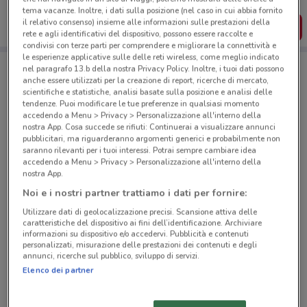
dal tuo cellulare.
tema vacanze. Inoltre, i dati sulla posizione (nel caso in cui abbia fornito
il relativo consenso) insieme alle informazioni sulle prestazioni della
SCARICA L’APP
rete e agli identificativi del dispositivo, possono essere raccolte e
condivisi con terze parti per comprendere e migliorare la connettività e
le esperienze applicative sulle delle reti wireless, come meglio indicato
nel paragrafo 13.b della nostra Privacy Policy. Inoltre, i tuoi dati possono
anche essere utilizzati per la creazione di report, ricerche di mercato,
Negozi Carrefour Express a Ospitaletto
scientifiche e statistiche, analisi basate sulla posizione e analisi delle
tendenze. Puoi modificare le tue preferenze in qualsiasi momento
accedendo a Menu > Privacy > Personalizzazione all'interno della
nostra App. Cosa succede se rifiuti: Continuerai a visualizzare annunci
pubblicitari, ma riguarderanno argomenti generici e probabilmente non
saranno rilevanti per i tuoi interessi. Potrai sempre cambiare idea
accedendo a Menu > Privacy > Personalizzazione all'interno della
nostra App.
© MapTiler
© OpenStreetMap contributors
Noi e i nostri partner trattiamo i dati per fornire:
Via Orti Farnesina, 83 Roma
Utilizzare dati di geolocalizzazione precisi. Scansione attiva delle
caratteristiche del dispositivo ai fini dell’identificazione. Archiviare
1.1 km
APERTO
informazioni su dispositivo e/o accedervi. Pubblicità e contenuti
personalizzati, misurazione delle prestazioni dei contenuti e degli
annunci, ricerche sul pubblico, sviluppo di servizi.
Via Monte Pertica, 27 Roma
Elenco dei partner
1.5 km
APERTO