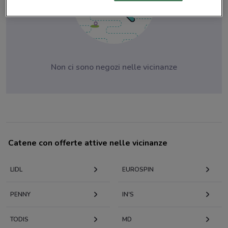
Non ci sono negozi nelle vicinanze
Catene con offerte attive nelle vicinanze
LIDL
EUROSPIN
PENNY
IN'S
TODIS
MD