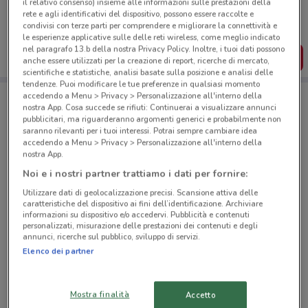
il relativo consenso) insieme alle informazioni sulle prestazioni della
Puoi trovare le migliori offerte dei negozi vicino a te,
rete e agli identificativi del dispositivo, possono essere raccolte e
salvarle e creare la tua lista del risparmio, comodamente
condivisi con terze parti per comprendere e migliorare la connettività e
dal tuo cellulare.
le esperienze applicative sulle delle reti wireless, come meglio indicato
nel paragrafo 13.b della nostra Privacy Policy. Inoltre, i tuoi dati possono
SCARICA L’APP
anche essere utilizzati per la creazione di report, ricerche di mercato,
scientifiche e statistiche, analisi basate sulla posizione e analisi delle
tendenze. Puoi modificare le tue preferenze in qualsiasi momento
accedendo a Menu > Privacy > Personalizzazione all'interno della
nostra App. Cosa succede se rifiuti: Continuerai a visualizzare annunci
Negozi Aldi a Pedrengo
pubblicitari, ma riguarderanno argomenti generici e probabilmente non
saranno rilevanti per i tuoi interessi. Potrai sempre cambiare idea
accedendo a Menu > Privacy > Personalizzazione all'interno della
nostra App.
Noi e i nostri partner trattiamo i dati per fornire:
Utilizzare dati di geolocalizzazione precisi. Scansione attiva delle
caratteristiche del dispositivo ai fini dell’identificazione. Archiviare
© MapTiler
© OpenStreetMap contributors
informazioni su dispositivo e/o accedervi. Pubblicità e contenuti
personalizzati, misurazione delle prestazioni dei contenuti e degli
annunci, ricerche sul pubblico, sviluppo di servizi.
Elenco dei partner
Mostra finalità
Accetto