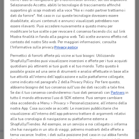
Selezionando Accetto, abiliti le tecnologie di tracciamento affinché
Tutte le promozioni di questo negozio
supportino gli scopi mostrati alla voce "Noi e i nostri partner trattiamo i
dati da fornire". Nel caso in cui queste tecnologie dovessero essere
disabilitate, alcuni contenuti e annunci visualizzati potrebbero non
essere rilevanti. Puoi accedere nuovamente a questo menu per
modificare le tue scelte o per revocare il consenso facendo clic sul link
Mostra finalità in fondo alla pagina web. Tali scelte avranno effetto nel
contesto del nostro Sito web. Per maggiori informazioni, consulta
l'Informativa sulla privacy.
Privacy policy
Permettici di fornirti offerte più vicine ai tuoi bisogni: Utilizzando
Shopfully/Tiendeo puoi visualizzare inserzioni e offerte per i tuoi acquisti
quotidiani più attinenti ai tuoi gusti e al tuo mondo. Tutto questo è
possibile grazie ad una serie di strumenti e analisi effettuate in base alle
tue attività all'interno dell'applicazione e sulle piattaforme collegate,
come indicato nel paragrafo 2 della Privacy Policy. Per fare questo,
abbiamo bisogno del tuo consenso sull'uso dei dati raccolti a tale fine.
Se dai il tuo consenso condivideremo i tuoi dati personali con
Partners
in
Ci dispiace, al momento non abbiamo pubblicato
tutto il mondo attraverso l’uso di SDK esterne. Puoi sempre cambiare
volantini nella tua zona. Riprova più tardi.
idea accedendo a Menu > Privacy > Personalizzazione, all’interno della
nostra App. Cosa succede se accetti: Le inserzioni pubblicitarie che
visualizzerai all'interno dell’app potranno trattare di argomenti relativi
alla tua cronologia di navigazione su piattaforme esterne a
Shopfully/Tiendeo. Ad esempio, se un servizio a noi collegato ci informa
che hai navigato in un sito di viaggi, potremo mostrarti delle offerte a
tema vacanze. Inoltre, i dati sulla posizione (nel caso in cui abbia fornito
Porta DoveConviene sempre con te!