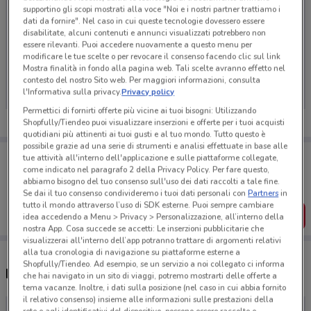
supportino gli scopi mostrati alla voce "Noi e i nostri partner trattiamo i
dati da fornire". Nel caso in cui queste tecnologie dovessero essere
disabilitate, alcuni contenuti e annunci visualizzati potrebbero non
essere rilevanti. Puoi accedere nuovamente a questo menu per
Ci dispiace, al momento non abbiamo pubblicato
modificare le tue scelte o per revocare il consenso facendo clic sul link
Mostra finalità in fondo alla pagina web. Tali scelte avranno effetto nel
volantini nella tua zona. Riprova più tardi.
contesto del nostro Sito web. Per maggiori informazioni, consulta
l'Informativa sulla privacy.
Privacy policy
Permettici di fornirti offerte più vicine ai tuoi bisogni: Utilizzando
Shopfully/Tiendeo puoi visualizzare inserzioni e offerte per i tuoi acquisti
quotidiani più attinenti ai tuoi gusti e al tuo mondo. Tutto questo è
possibile grazie ad una serie di strumenti e analisi effettuate in base alle
Porta DoveConviene sempre con te!
tue attività all'interno dell'applicazione e sulle piattaforme collegate,
Puoi trovare le migliori offerte dei negozi vicino a te,
come indicato nel paragrafo 2 della Privacy Policy. Per fare questo,
salvarle e creare la tua lista del risparmio, comodamente
abbiamo bisogno del tuo consenso sull'uso dei dati raccolti a tale fine.
dal tuo cellulare.
Se dai il tuo consenso condivideremo i tuoi dati personali con
Partners
in
tutto il mondo attraverso l’uso di SDK esterne. Puoi sempre cambiare
SCARICA L’APP
idea accedendo a Menu > Privacy > Personalizzazione, all’interno della
nostra App. Cosa succede se accetti: Le inserzioni pubblicitarie che
visualizzerai all'interno dell’app potranno trattare di argomenti relativi
alla tua cronologia di navigazione su piattaforme esterne a
Shopfully/Tiendeo. Ad esempio, se un servizio a noi collegato ci informa
Negozi Aldi nelle vicinanze
che hai navigato in un sito di viaggi, potremo mostrarti delle offerte a
tema vacanze. Inoltre, i dati sulla posizione (nel caso in cui abbia fornito
il relativo consenso) insieme alle informazioni sulle prestazioni della