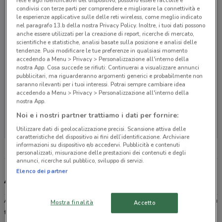
rete e agli identificativi del dispositivo, possono essere raccolte e
condivisi con terze parti per comprendere e migliorare la connettività e
le esperienze applicative sulle delle reti wireless, come meglio indicato
nel paragrafo 13.b della nostra Privacy Policy. Inoltre, i tuoi dati possono
anche essere utilizzati per la creazione di report, ricerche di mercato,
scientifiche e statistiche, analisi basate sulla posizione e analisi delle
tendenze. Puoi modificare le tue preferenze in qualsiasi momento
accedendo a Menu > Privacy > Personalizzazione all'interno della
nostra App. Cosa succede se rifiuti: Continuerai a visualizzare annunci
pubblicitari, ma riguarderanno argomenti generici e probabilmente non
saranno rilevanti per i tuoi interessi. Potrai sempre cambiare idea
accedendo a Menu > Privacy > Personalizzazione all'interno della
nostra App.
Non ci sono negozi nelle vicinanze
Noi e i nostri partner trattiamo i dati per fornire:
Utilizzare dati di geolocalizzazione precisi. Scansione attiva delle
caratteristiche del dispositivo ai fini dell’identificazione. Archiviare
informazioni su dispositivo e/o accedervi. Pubblicità e contenuti
personalizzati, misurazione delle prestazioni dei contenuti e degli
annunci, ricerche sul pubblico, sviluppo di servizi.
Elenco dei partner
Aldi, offerte e negozi
Aldi è una catena di
Discount
tedesca presente in oltre 20 Paesi in
Mostra finalità
Accetto
tutto il mondo e arrivata in Italia nel 2018 con l’apertura dei suoi