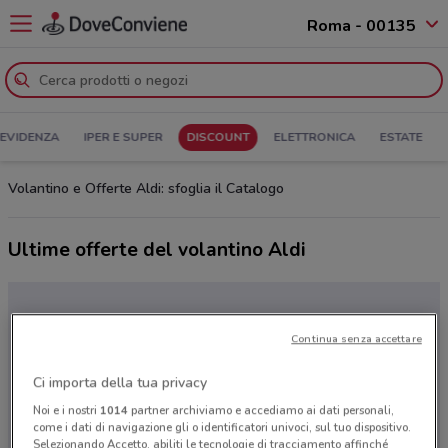
Roma - 00135
 EVIDENZA
IPER E SUPER
DISCOUNT
ELETTRONICA
ESTATE
Volantino e Offerte Aldi: sfoglia il Catalogo
Ultime offerte del volantino Aldi
Continua senza accettare
Ci importa della tua privacy
Noi e i nostri
1014
partner archiviamo e accediamo ai dati personali,
come i dati di navigazione gli o identificatori univoci, sul tuo dispositivo.
Selezionando Accetto, abiliti le tecnologie di tracciamento affinché