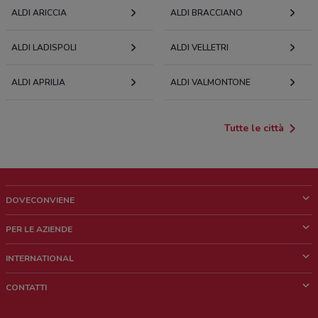
ALDI ARICCIA
ALDI BRACCIANO
ALDI LADISPOLI
ALDI VELLETRI
ALDI APRILIA
ALDI VALMONTONE
Tutte le città
DOVECONVIENE
Cos'è DoveConviene
PER LE AZIENDE
Chi siamo
Cosa facciamo
INTERNATIONAL
News e media
Richieste commerciali e marketing
Brazil
CONTATTI
Lavora con noi
Mexico
Segnalazione punto vendita