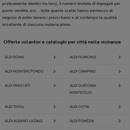
praticamente identici tra loro), il numero limitato di impiegati per
punto vendita, ecc… tutte queste scelte hanno permesso al
negozio di poter tenere i prezzi bassi e al contempo la qualità
eccellente di ciascuna materia prima.
Offerte volantini e cataloghi per città nelle vicinanze
ALDI ROMA
ALDI FIUMICINO
ALDI MONTEROTONDO
ALDI CIAMPINO
ALDI FRASCATI
ALDI GUIDONIA
MONTECELIO
ALDI TIVOLI
ALDI OSTIA
ALDI ALBANO LAZIALE
ALDI POMEZIA