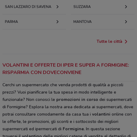
SAN LAZZARO DI SAVENA
SUZZARA
PARMA
MANTOVA
Tutte le città
VOLANTINI E OFFERTE DI IPER E SUPER A FORMIGINE:
RISPARMIA CON DOVECONVIENE
Cerchi un supermercato che venda prodotti di qualità a piccoli
prezzi? Vuoi pianificare la tua spesa in modo intelligente e
funzionale? Non conosci le
promozioni in corso
dei supermercati
di Formigine? Esplora la nostra area dedicata ai supermercati, dove
potrai consultare comodamente da casa tua i
volantini
online con
le offerte, le promozioni, gli sconti e i sottocosto dei migliori
supermercati ed ipermercati di
Formigine
. In questa sezione
troverai il
volantino
delle migliori catene di vendita al dettaglio di