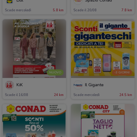
Lidl
Spazio Conad
Scade mercoledì
5.8 km
Scade il 20/08
7.8 km
NUOVO
-3 GIORNI
KiK
Il Gigante
Scade il 16/08
24 km
Scade mercoledì
24.5 km