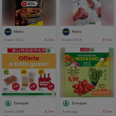
Metro
Metro
Scade il 31/12
8.2 km
Scade il 30/10
8.2 km
SCADE OGGI
Eurospar
Eurospar
Scade il 19/08
8.3 km
Scade oggi
8.3 km