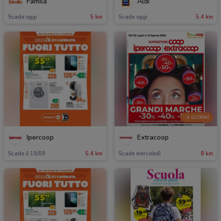
Famila
Aldi
Scade oggi
5 km
Scade oggi
5.4 km
-3 GIORNI
Ipercoop
Extracoop
Scade il 19/08
5.4 km
Scade mercoledì
8 km