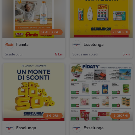
SCADE OGGI
-3 GIORNI
Famila
Esselunga
Scade oggi
5 km
Scade mercoledì
5 km
-3 GIORNI
-3 GIORNI
Esselunga
Esselunga