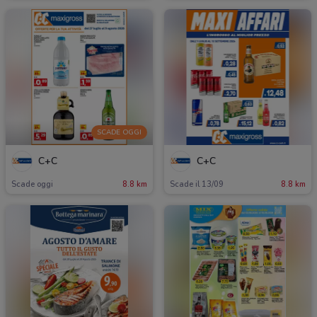
SCADE OGGI
C+C
C+C
Scade oggi
8.8 km
Scade il 13/09
8.8 km