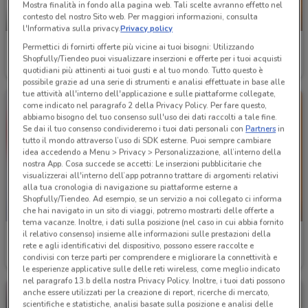
Mostra finalità in fondo alla pagina web. Tali scelte avranno effetto nel
contesto del nostro Sito web. Per maggiori informazioni, consulta
-2 GIORNI
-3 GIORNI
l'Informativa sulla privacy.
Privacy policy
Unes
Conad Superstore
Permettici di fornirti offerte più vicine ai tuoi bisogni: Utilizzando
Shopfully/Tiendeo puoi visualizzare inserzioni e offerte per i tuoi acquisti
Scade martedì
8.2 km
Scade mercoledì
1.4 km
quotidiani più attinenti ai tuoi gusti e al tuo mondo. Tutto questo è
possibile grazie ad una serie di strumenti e analisi effettuate in base alle
tue attività all'interno dell'applicazione e sulle piattaforme collegate,
come indicato nel paragrafo 2 della Privacy Policy. Per fare questo,
abbiamo bisogno del tuo consenso sull'uso dei dati raccolti a tale fine.
Se dai il tuo consenso condivideremo i tuoi dati personali con
Partners
in
tutto il mondo attraverso l’uso di SDK esterne. Puoi sempre cambiare
idea accedendo a Menu > Privacy > Personalizzazione, all’interno della
nostra App. Cosa succede se accetti: Le inserzioni pubblicitarie che
visualizzerai all'interno dell’app potranno trattare di argomenti relativi
alla tua cronologia di navigazione su piattaforme esterne a
Shopfully/Tiendeo. Ad esempio, se un servizio a noi collegato ci informa
-3 GIORNI
che hai navigato in un sito di viaggi, potremo mostrarti delle offerte a
tema vacanze. Inoltre, i dati sulla posizione (nel caso in cui abbia fornito
il relativo consenso) insieme alle informazioni sulle prestazioni della
Coop
Spazio Conad
rete e agli identificativi del dispositivo, possono essere raccolte e
condivisi con terze parti per comprendere e migliorare la connettività e
Scade il 19/08
6.2 km
Scade mercoledì
7.8 km
le esperienze applicative sulle delle reti wireless, come meglio indicato
nel paragrafo 13.b della nostra Privacy Policy. Inoltre, i tuoi dati possono
anche essere utilizzati per la creazione di report, ricerche di mercato,
scientifiche e statistiche, analisi basate sulla posizione e analisi delle