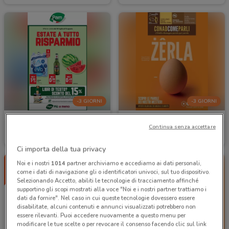
-3 GIORNI
-3 GIORNI
Pam
Conad
Continua senza accettare
Scade mercoledì
15.6 km
Scade mercoledì
3.4 km
Ci importa della tua privacy
Noi e i nostri
1014
partner archiviamo e accediamo ai dati personali,
come i dati di navigazione gli o identificatori univoci, sul tuo dispositivo.
Selezionando Accetto, abiliti le tecnologie di tracciamento affinché
supportino gli scopi mostrati alla voce "Noi e i nostri partner trattiamo i
dati da fornire". Nel caso in cui queste tecnologie dovessero essere
disabilitate, alcuni contenuti e annunci visualizzati potrebbero non
essere rilevanti. Puoi accedere nuovamente a questo menu per
modificare le tue scelte o per revocare il consenso facendo clic sul link