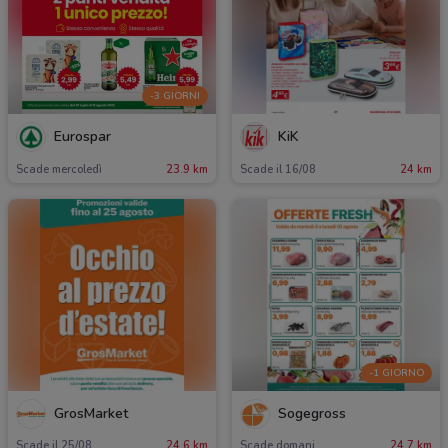
-3 GIORNI
Eurospar
KiK
Scade mercoledì
23.9 km
Scade il 16/08
24 km
-1 GIORNO
GrosMarket
Sogegross
Scade il 25/08
24.6 km
Scade domani
24.7 km