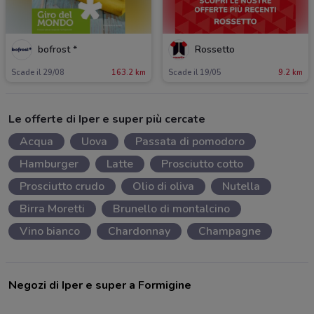
bofrost *
Rossetto
Scade il 29/08
163.2 km
Scade il 19/05
9.2 km
Le offerte di Iper e super più cercate
Acqua
Uova
Passata di pomodoro
Hamburger
Latte
Prosciutto cotto
Prosciutto crudo
Olio di oliva
Nutella
Birra Moretti
Brunello di montalcino
Vino bianco
Chardonnay
Champagne
Negozi di Iper e super a Formigine