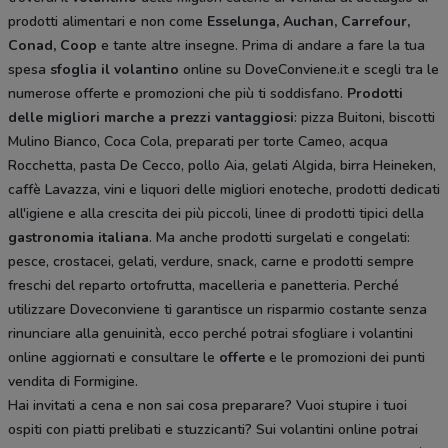
prodotti alimentari e non come
Esselunga, Auchan, Carrefour,
Conad, Coop
e tante altre insegne. Prima di andare a fare la tua
spesa
sfoglia il volantino
online su DoveConviene.it e scegli tra le
numerose offerte e promozioni che più ti soddisfano.
Prodotti
delle migliori marche a prezzi vantaggiosi
: pizza Buitoni, biscotti
Mulino Bianco, Coca Cola, preparati per torte Cameo, acqua
Rocchetta, pasta De Cecco, pollo Aia, gelati Algida, birra Heineken,
caffè Lavazza, vini e liquori delle migliori enoteche, prodotti dedicati
all'igiene e alla crescita dei più piccoli, linee di prodotti tipici della
gastronomia italiana
. Ma anche prodotti surgelati e congelati:
pesce, crostacei, gelati, verdure, snack, carne e prodotti sempre
freschi del reparto ortofrutta, macelleria e panetteria. Perché
utilizzare Doveconviene ti garantisce un risparmio costante senza
rinunciare alla genuinità, ecco perché potrai sfogliare i volantini
online aggiornati e consultare le
offerte
e le promozioni dei punti
vendita di Formigine.
Hai invitati a cena e non sai cosa preparare? Vuoi stupire i tuoi
ospiti con piatti prelibati e stuzzicanti? Sui volantini online potrai