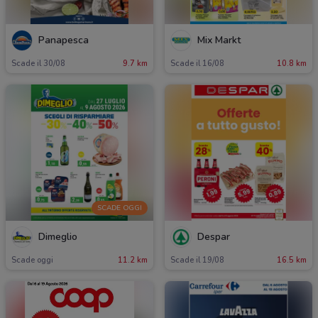
Panapesca
Mix Markt
Scade il 30/08
9.7 km
Scade il 16/08
10.8 km
SCADE OGGI
Dimeglio
Despar
Scade oggi
11.2 km
Scade il 19/08
16.5 km