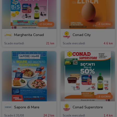
-2 GIORNI
-3 GIORNI
Margherita Conad
Conad City
Scade martedì
21 km
Scade mercoledì
4.6 km
-3 GIORNI
Sapore di Mare
Conad Superstore
Scade il 31/08
24.2 km
Scade mercoledì
1.4 km