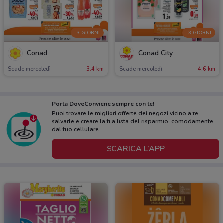
-3 GIORNI
-3 GIORNI
Conad
Conad City
Scade mercoledì
3.4 km
Scade mercoledì
4.6 km
Porta DoveConviene sempre con te!
Puoi trovare le migliori offerte dei negozi vicino a te,
salvarle e creare la tua lista del risparmio, comodamente
dal tuo cellulare.
SCARICA L’APP