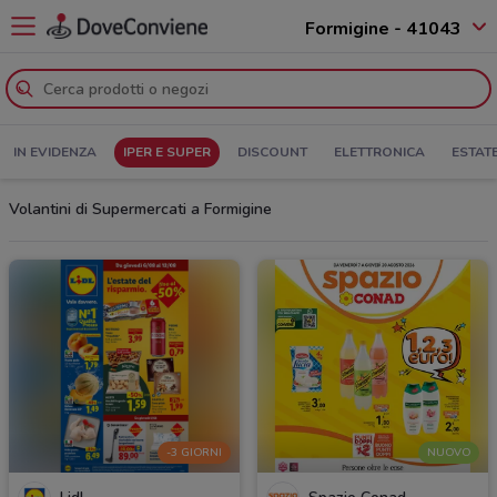
Formigine - 41043
IN EVIDENZA
IPER E SUPER
DISCOUNT
ELETTRONICA
ESTAT
Volantini di Supermercati a Formigine
-3 GIORNI
NUOVO