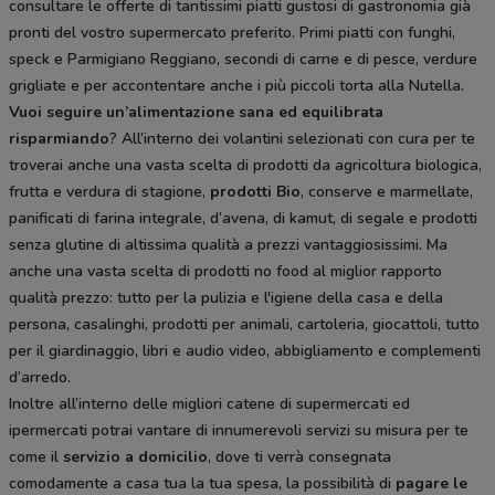
consultare le offerte di tantissimi piatti gustosi di gastronomia già
pronti del vostro supermercato preferito. Primi piatti con funghi,
speck e Parmigiano Reggiano, secondi di carne e di pesce, verdure
grigliate e per accontentare anche i più piccoli torta alla Nutella.
Vuoi seguire un’alimentazione sana ed equilibrata
risparmiando
? All’interno dei volantini selezionati con cura per te
troverai anche una vasta scelta di prodotti da agricoltura biologica,
frutta e verdura di stagione,
prodotti Bio
, conserve e marmellate,
panificati di farina integrale, d’avena, di kamut, di segale e prodotti
senza glutine di altissima qualità a prezzi vantaggiosissimi. Ma
anche una vasta scelta di prodotti no food al miglior rapporto
qualità prezzo: tutto per la pulizia e l'igiene della casa e della
persona, casalinghi, prodotti per animali, cartoleria, giocattoli, tutto
per il giardinaggio, libri e audio video, abbigliamento e complementi
d’arredo.
Inoltre all’interno delle migliori catene di supermercati ed
ipermercati potrai vantare di innumerevoli servizi su misura per te
come il
servizio a domicilio
, dove ti verrà consegnata
comodamente a casa tua la tua spesa, la possibilità di
pagare le