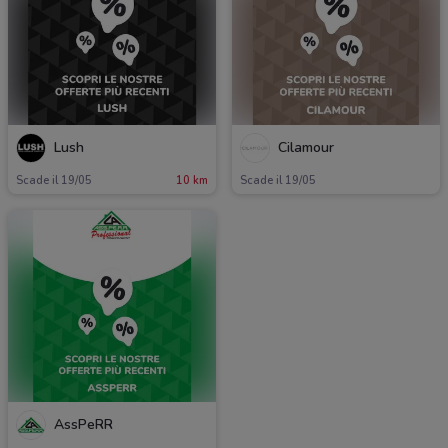
Lush
Cilamour
Scade il 19/05
10 km
Scade il 19/05
AssPeRR