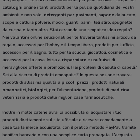
cataloghi
online i tanti prodotti per la pulizia quotidiana dei vostri
ambienti e non solo:
detergenti per pavimenti
,
sapone
da bucato,
scope e cattura polvere, mocio, guanti, panni, teli stiro, spugnette
da cucina e tanto altro. Stai cercando una simpatica idea regalo?
Nei
volantini
online selezionati per te troverai tantissimi articoli da
regalo, accessori per l’hobby e il tempo libero, prodotti per l’ufficio,
accessori per il bagno, tutto per la scuola, giocattoli, cosmetica e
accessori per la casa. Inizia a
risparmiare
e usufruisci di
meravigliose offerte e promozioni. Hai problemi di caduta di capelli?
Sei alla ricerca di prodotti omeopatici? In questa sezione troverai
prodotti di altissima qualità a
piccoli prezzi
: prodotti naturali
omeopatici
,
biologici
, per l'alimentazione
,
prodotti di
medicina
veterinaria
e prodotti delle migliori case farmaceutiche.
Inoltre in molte catene avrai la possibilità di acquistare i tuoi
prodotti direttamente sul sito ufficiale e ricevere comodamente a
casa tua la merce acquistata, con il pratico metodo PayPal, tramite
bonifico bancario o con una semplice carta prepagata. L'acquisto