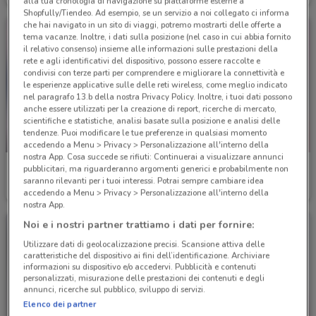
alla tua cronologia di navigazione su piattaforme esterne a
Shopfully/Tiendeo. Ad esempio, se un servizio a noi collegato ci informa
che hai navigato in un sito di viaggi, potremo mostrarti delle offerte a
tema vacanze. Inoltre, i dati sulla posizione (nel caso in cui abbia fornito
il relativo consenso) insieme alle informazioni sulle prestazioni della
rete e agli identificativi del dispositivo, possono essere raccolte e
condivisi con terze parti per comprendere e migliorare la connettività e
le esperienze applicative sulle delle reti wireless, come meglio indicato
nel paragrafo 13.b della nostra Privacy Policy. Inoltre, i tuoi dati possono
anche essere utilizzati per la creazione di report, ricerche di mercato,
scientifiche e statistiche, analisi basate sulla posizione e analisi delle
tendenze. Puoi modificare le tue preferenze in qualsiasi momento
-3 GIORNI
accedendo a Menu > Privacy > Personalizzazione all'interno della
nostra App. Cosa succede se rifiuti: Continuerai a visualizzare annunci
Acqua & Sapone
Acqua & Sapone
pubblicitari, ma riguarderanno argomenti generici e probabilmente non
saranno rilevanti per i tuoi interessi. Potrai sempre cambiare idea
Scade mercoledì
6.5 km
Scade il 16/08
6.5 km
accedendo a Menu > Privacy > Personalizzazione all'interno della
nostra App.
Noi e i nostri partner trattiamo i dati per fornire:
Utilizzare dati di geolocalizzazione precisi. Scansione attiva delle
caratteristiche del dispositivo ai fini dell’identificazione. Archiviare
informazioni su dispositivo e/o accedervi. Pubblicità e contenuti
personalizzati, misurazione delle prestazioni dei contenuti e degli
annunci, ricerche sul pubblico, sviluppo di servizi.
Elenco dei partner