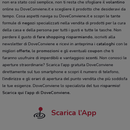
non era stato così semplice, non ti resta che sfogliare il
volantino
online su DoveConviene.it e scegliere il prodotto che desideravi da
tempo. Cosa aspetti naviga su DoveConviene.it e scopri le tante
formule di
negozi
specializzati nella vendita di prodotti per la cura
della casa e della persona per tutti i gusti e tutte le tasche. Non
perdere il gusto di
fare shopping risparmiando
, iscriviti alla
newsletter di DoveConviene e ricevi in anteprima i
cataloghi
con le
migliori
offerte
, le
promozioni
e gli eventuali
coupon
che ti
faranno usufruire di imperdibili e vantaggiosi
sconti
. Non conosci le
aperture straordinarie? Scarica l'app gratuita DoveConviene
direttamente sul tuo smartphone e scopri il numero di telefono,
l'
indirizzo
e gli
orari
di apertura del punto vendita che più soddisfa
le tue esigenze. DoveConviene lo specialista del tuo
risparmio
!
Scarica qui l’app di DoveConviene
.
Scarica l’App