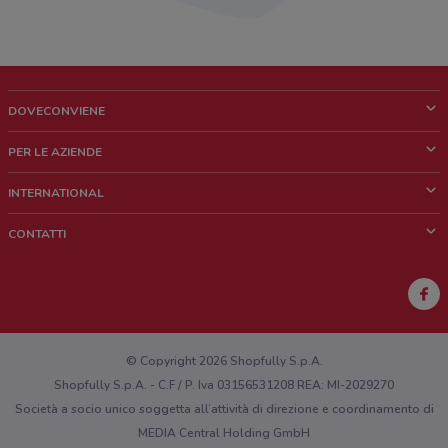
DOVECONVIENE
Cos'è DoveConviene
PER LE AZIENDE
Chi siamo
Cosa facciamo
INTERNATIONAL
News e media
Richieste commerciali e marketing
Brazil
CONTATTI
Lavora con noi
Mexico
Segnalazione punto vendita
France
Segnalazione Volantino
Australia
Hai un malfunzionamento sul web o sull'app?
New Zealand
© Copyright 2026 Shopfully S.p.A.
Shopfully S.p.A. - C.F / P. Iva 03156531208 REA: MI-2029270
Società a socio unico soggetta all’attività di direzione e coordinamento di
MEDIA Central Holding GmbH