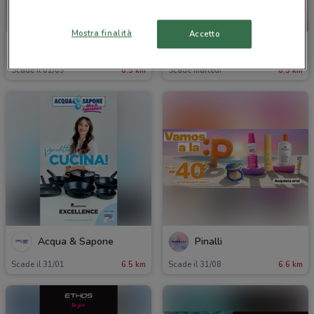
-2 GIORNI
Mostra finalità
Accetto
Acqua & Sapone
Acqua & Sapone
Scade il 02/09
6.5 km
Scade martedì
6.5 km
Acqua & Sapone
Pinalli
Scade il 31/01
6.5 km
Scade il 31/08
6.6 km