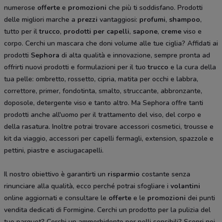
numerose
offerte
e
promozioni
che più ti soddisfano. Prodotti
delle migliori marche a
prezzi
vantaggiosi:
profumi
,
shampoo
,
tutto per il
trucco
,
prodotti per capelli
,
sapone
,
creme
viso e
corpo. Cerchi un mascara che doni volume alle tue ciglia? Affidati ai
prodotti
Sephora
di alta qualità e innovazione, sempre pronta ad
offrirti nuovi prodotti e formulazioni per il tuo
trucco
e la cura della
tua pelle: ombretto, rossetto, cipria, matita per occhi e labbra,
correttore, primer, fondotinta, smalto, struccante, abbronzante,
doposole, detergente viso e tanto altro. Ma
Sephora offre tanti
prodotti anche all'uomo per il trattamento del viso, del corpo e
della rasatura. Inoltre potrai trovare accessori cosmetici, trousse e
kit da viaggio, accessori per capelli fermagli, extension, spazzole e
pettini, piastre e asciugacapelli.
Il nostro obiettivo è garantirti un
risparmio
costante senza
rinunciare alla qualità, ecco perché potrai sfogliare i
volantini
online aggiornati e consultare le
offerte
e le
promozioni
dei punti
vendita dedicati di Formigine. Cerchi un prodotto per la pulizia del
tuo parquet? Cerchi un ammorbidente per pelli sensibili? Scopri nei