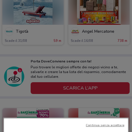
Tigotà
Angel Mercatone
Scade il 31/08
59 m
Scade il 16/08
738 m
Porta DoveConviene sempre con te!
Puoi trovare le migliori offerte dei negozi vicino a te,
salvarle e creare la tua lista del risparmio, comodamente
dal tuo cellulare.
SCARICA L’APP
Continua senza accettare