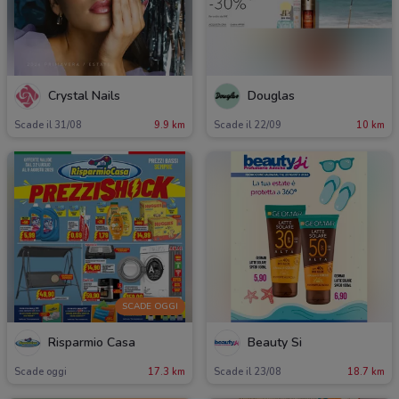
Crystal Nails
Douglas
Scade il 31/08
9.9 km
Scade il 22/09
10 km
SCADE OGGI
Risparmio Casa
Beauty Si
Scade oggi
17.3 km
Scade il 23/08
18.7 km