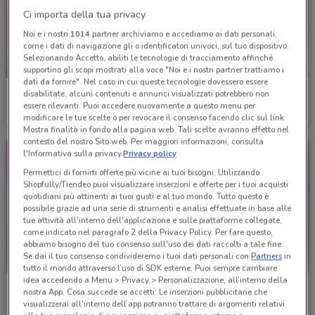
Ci importa della tua privacy
Noi e i nostri
1014
partner archiviamo e accediamo ai dati personali,
come i dati di navigazione gli o identificatori univoci, sul tuo dispositivo.
Selezionando Accetto, abiliti le tecnologie di tracciamento affinché
-3 GIORNI
supportino gli scopi mostrati alla voce "Noi e i nostri partner trattiamo i
dati da fornire". Nel caso in cui queste tecnologie dovessero essere
La Saponeria
La Saponeria
disabilitate, alcuni contenuti e annunci visualizzati potrebbero non
essere rilevanti. Puoi accedere nuovamente a questo menu per
Scade mercoledì
5.1 km
Scade sabato
5.1 km
modificare le tue scelte o per revocare il consenso facendo clic sul link
Mostra finalità in fondo alla pagina web. Tali scelte avranno effetto nel
contesto del nostro Sito web. Per maggiori informazioni, consulta
l'Informativa sulla privacy.
Privacy policy
Permettici di fornirti offerte più vicine ai tuoi bisogni: Utilizzando
Shopfully/Tiendeo puoi visualizzare inserzioni e offerte per i tuoi acquisti
quotidiani più attinenti ai tuoi gusti e al tuo mondo. Tutto questo è
possibile grazie ad una serie di strumenti e analisi effettuate in base alle
tue attività all'interno dell'applicazione e sulle piattaforme collegate,
come indicato nel paragrafo 2 della Privacy Policy. Per fare questo,
abbiamo bisogno del tuo consenso sull'uso dei dati raccolti a tale fine.
Se dai il tuo consenso condivideremo i tuoi dati personali con
Partners
in
tutto il mondo attraverso l’uso di SDK esterne. Puoi sempre cambiare
idea accedendo a Menu > Privacy > Personalizzazione, all’interno della
Acqua & Sapone
Acqua & Sapone
nostra App. Cosa succede se accetti: Le inserzioni pubblicitarie che
visualizzerai all'interno dell’app potranno trattare di argomenti relativi
Scade il 30/09
6.5 km
Scade il 31/08
6.5 km