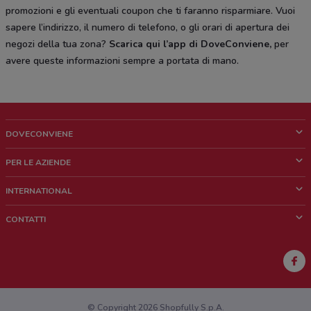
promozioni e gli eventuali coupon che ti faranno risparmiare. Vuoi
sapere l’indirizzo, il numero di telefono, o gli orari di apertura dei
negozi della tua zona?
Scarica qui l’app di DoveConviene
,
per
avere queste informazioni sempre a portata di mano.
DOVECONVIENE
Cos'è DoveConviene
PER LE AZIENDE
Chi siamo
Cosa facciamo
INTERNATIONAL
News e media
Richieste commerciali e marketing
Brazil
CONTATTI
Lavora con noi
Mexico
Segnalazione punto vendita
France
Segnalazione Volantino
Australia
Hai un malfunzionamento sul web o sull'app?
New Zealand
© Copyright 2026 Shopfully S.p.A.