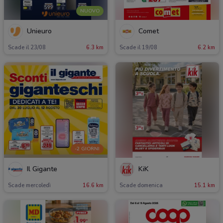
NUOVO
Unieuro
Comet
Scade il 23/08
6.3 km
Scade il 19/08
6.2 km
-2 GIORNI
Il Gigante
KiK
Scade mercoledì
16.6 km
Scade domenica
15.1 km