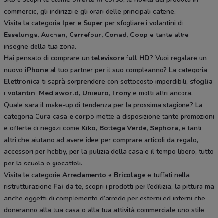
commercio, gli indirizzi e gli orari delle principali catene.
Visita la categoria
Iper e Super
per sfogliare i volantini di
Esselunga, Auchan, Carrefour, Conad, Coop
e tante altre
insegne della tua zona.
Hai pensato di comprare un
televisore full HD
? Vuoi regalare un
nuovo
iPhone
al tuo partner per il suo compleanno? La categoria
Elettronica
ti saprà sorprendere con sottocosto imperdibili,
sfoglia
i volantini
Mediaworld, Unieuro, Trony
e molti altri ancora.
Quale sarà il make-up di tendenza per la prossima stagione? La
categoria
Cura casa e corpo
mette a disposizione tante promozioni
e offerte di negozi come
Kiko, Bottega Verde, Sephora,
e tanti
altri che aiutano ad avere idee
per comprare articoli da regalo,
accessori per hobby, per la pulizia della casa e il tempo libero, tutto
per la scuola e giocattoli.
Visita le categorie
Arredamento
e
Bricolage
e tuffati nella
ristrutturazione
Fai da te
, scopri i prodotti per l’edilizia, la pittura ma
anche oggetti di complemento d’arredo per esterni ed interni che
doneranno alla tua casa o alla tua attività commerciale uno stile