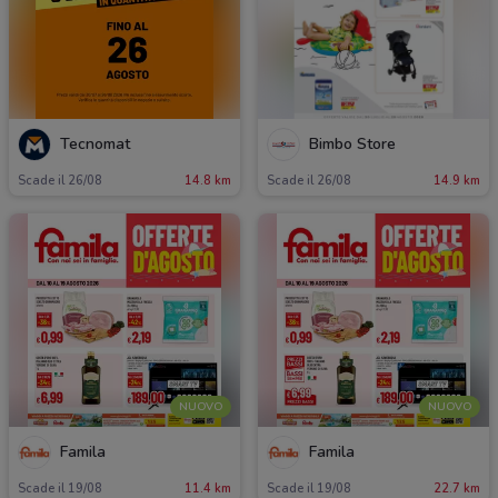
Tecnomat
Bimbo Store
Scade il 26/08
14.8 km
Scade il 26/08
14.9 km
NUOVO
NUOVO
Famila
Famila
Scade il 19/08
11.4 km
Scade il 19/08
22.7 km