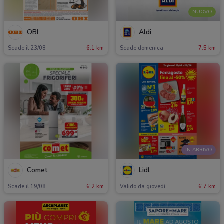
NUOVO
OBI
Aldi
Scade il 23/08
6.1 km
Scade domenica
7.5 km
IN ARRIVO
Comet
Lidl
Scade il 19/08
6.2 km
Valido da giovedì
6.7 km