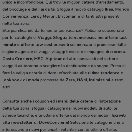
unico e inconfondibile. Qui trovi le migliori catene d’arredamento,
del bricolage e del Fai da te. Sfoglia il nuovo catalogo
Ikea
,
Mondo
Convenienza, Leroy Merlin, Bricoman
e di tanti altri presenti
nella tua zona.
Stai pianificando da tempo le tue vacanze? Abbiamo selezionato
per te cataloghi di
Viaggi
.
Sfoglia le numerosissime offerte last
minute e offerte low cost
presenti sul mercato e promosse dalle
migliore agenzie di viaggi, villaggi turistici e compagnie di crociera.
Costa Crociere, MSC, Alpitour
ed altri specialisti del settore
viaggi ti aiuteranno a scegliere la destinazione da sogno. Prima di
fare la valigia ricorda di dare un’occhiata alle ultime
tendenze e
lookbook di moda
promosse da
Zara, H&M
,
Intimissimi
e tanti
altri.
Consulta anche i coupon ed i menù delle catene di ristorazione
della tua zona, sfoglia i cataloghi dei nuovi modelli di auto, le
schede tecniche, e le ultime offerte dal mondo dei motori.
Iscriviti
alla newsletter di DoveConviene
!
Seleziona le categorie che ti
interessano e ricevi per email i volantini con le ultime offerte,