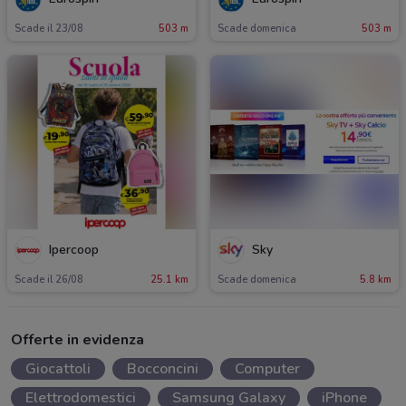
Scade il 23/08
503 m
Scade domenica
503 m
Ipercoop
Sky
Scade il 26/08
25.1 km
Scade domenica
5.8 km
Offerte in evidenza
Giocattoli
Bocconcini
Computer
Elettrodomestici
Samsung Galaxy
iPhone