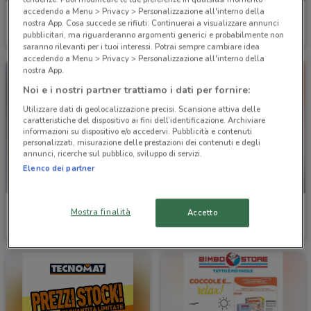
accedendo a Menu > Privacy > Personalizzazione all'interno della
Euronics
Euronics
nostra App. Cosa succede se rifiuti: Continuerai a visualizzare annunci
pubblicitari, ma riguarderanno argomenti generici e probabilmente non
Scade il 19/08
14.4 km
Scade il 19/08
14.4 km
saranno rilevanti per i tuoi interessi. Potrai sempre cambiare idea
accedendo a Menu > Privacy > Personalizzazione all'interno della
nostra App.
Noi e i nostri partner trattiamo i dati per fornire:
Utilizzare dati di geolocalizzazione precisi. Scansione attiva delle
caratteristiche del dispositivo ai fini dell’identificazione. Archiviare
informazioni su dispositivo e/o accedervi. Pubblicità e contenuti
personalizzati, misurazione delle prestazioni dei contenuti e degli
annunci, ricerche sul pubblico, sviluppo di servizi.
Elenco dei partner
NUOVO
Toys Center
Famila Superstore
Mostra finalità
Accetto
Scade il 26/08
15.9 km
Scade il 19/08
17.8 km