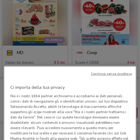
IN ARRIVO
MD
Coop
Valido da domani
8.5 km
Scade il 19/08
4 km
Continua senza accettare
Porta DoveConviene sempre con te!
Ci importa della tua privacy
Puoi trovare le migliori offerte dei negozi vicino a te,
salvarle e creare la tua lista del risparmio, comodamente
Noi e i nostri
1014
partner archiviamo e accediamo ai dati personali,
dal tuo cellulare.
come i dati di navigazione gli o identificatori univoci, sul tuo dispositivo.
Selezionando Accetto, abiliti le tecnologie di tracciamento affinché
SCARICA L’APP
supportino gli scopi mostrati alla voce "Noi e i nostri partner trattiamo i
dati da fornire". Nel caso in cui queste tecnologie dovessero essere
disabilitate, alcuni contenuti e annunci visualizzati potrebbero non
essere rilevanti. Puoi accedere nuovamente a questo menu per
modificare le tue scelte o per revocare il consenso facendo clic sul link
Mostra finalità in fondo alla pagina web. Tali scelte avranno effetto nel