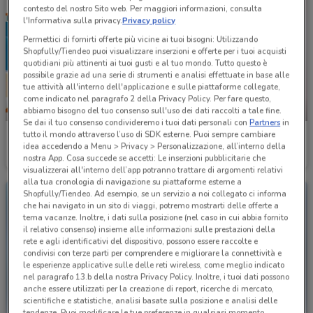
contesto del nostro Sito web. Per maggiori informazioni, consulta
l'Informativa sulla privacy.
Privacy policy
Permettici di fornirti offerte più vicine ai tuoi bisogni: Utilizzando
Shopfully/Tiendeo puoi visualizzare inserzioni e offerte per i tuoi acquisti
quotidiani più attinenti ai tuoi gusti e al tuo mondo. Tutto questo è
possibile grazie ad una serie di strumenti e analisi effettuate in base alle
tue attività all'interno dell'applicazione e sulle piattaforme collegate,
come indicato nel paragrafo 2 della Privacy Policy. Per fare questo,
-1 GIORNO
-2 GIORNI
abbiamo bisogno del tuo consenso sull'uso dei dati raccolti a tale fine.
Se dai il tuo consenso condivideremo i tuoi dati personali con
Partners
in
tutto il mondo attraverso l’uso di SDK esterne. Puoi sempre cambiare
Conad
Conad City
idea accedendo a Menu > Privacy > Personalizzazione, all’interno della
nostra App. Cosa succede se accetti: Le inserzioni pubblicitarie che
Scade domani
5.4 km
Scade mercoledì
8 km
visualizzerai all'interno dell’app potranno trattare di argomenti relativi
alla tua cronologia di navigazione su piattaforme esterne a
Shopfully/Tiendeo. Ad esempio, se un servizio a noi collegato ci informa
che hai navigato in un sito di viaggi, potremo mostrarti delle offerte a
tema vacanze. Inoltre, i dati sulla posizione (nel caso in cui abbia fornito
il relativo consenso) insieme alle informazioni sulle prestazioni della
rete e agli identificativi del dispositivo, possono essere raccolte e
condivisi con terze parti per comprendere e migliorare la connettività e
le esperienze applicative sulle delle reti wireless, come meglio indicato
nel paragrafo 13.b della nostra Privacy Policy. Inoltre, i tuoi dati possono
anche essere utilizzati per la creazione di report, ricerche di mercato,
scientifiche e statistiche, analisi basate sulla posizione e analisi delle
tendenze. Puoi modificare le tue preferenze in qualsiasi momento