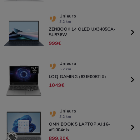
Unieuro
5.2 km
ZENBOOK 14 OLED UX3405CA-
SU938W
999
Unieuro
5.2 km
LOQ GAMING (83JE00BTIX)
1049
Unieuro
5.2 km
OMNIBOOK 5 LAPTOP AI 16-
af1004nlx
899,90