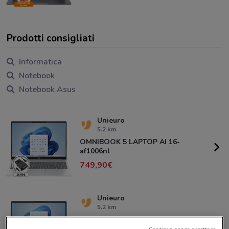
Prodotti consigliati
Informatica
Notebook
Notebook Asus
Unieuro
5.2 km
OMNIBOOK 5 LAPTOP AI 16-
af1006nl
749,90
Unieuro
5.2 km
LAPTOP AI 15-fd2025nlx