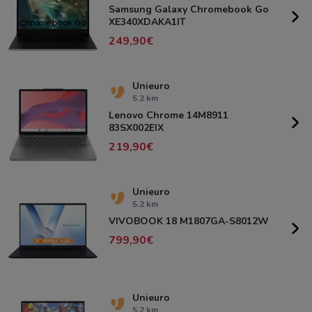
Samsung Galaxy Chromebook Go
XE340XDAKA1IT
249,90
Unieuro
5.2 km
Lenovo Chrome 14M8911
83SX002EIX
219,90
Unieuro
5.2 km
VIVOBOOK 18 M1807GA-S8012W
799,90
Unieuro
5.2 km