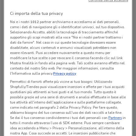
Continua senza accettare
579,90
Ci importa della tua privacy
Noi e i nostri
1012
partner archiviamo e accediamo ai dati personali,
come i dati di navigazione gli o identificatori univoci, sul tuo dispositivo.
Unieuro
Selezionando Accetto, abiliti le tecnologie di tracciamento affinché
5.2 km
supportino gli scopi mostrati alla voce "Noi e i nostri partner trattiamo i
OMNIBOOK 5 LAPTOP AI 16-
dati da fornire". Nel caso in cui queste tecnologie dovessero essere
af1004nlx
disabilitate, alcuni contenuti e annunci visualizzati potrebbero non
essere rilevanti. Puoi accedere nuovamente a questo menu per
899,90
modificare le tue scelte o per revocare il consenso facendo clic sul link
Mostra finalità in fondo alla pagina web. Tali scelte avranno effetto nel
contesto del nostro Sito web. Per maggiori informazioni, consulta
Unieuro
l'Informativa sulla privacy.
Privacy policy
5.2 km
Permettici di fornirti offerte più vicine ai tuoi bisogni: Utilizzando
ZENBOOK 14 OLED UX3405CA-
Shopfully/Tiendeo puoi visualizzare inserzioni e offerte per i tuoi acquisti
SU938W
quotidiani più attinenti ai tuoi gusti e al tuo mondo. Tutto questo è
possibile grazie ad una serie di strumenti e analisi effettuate in base alle
999
tue attività all'interno dell'applicazione e sulle piattaforme collegate,
come indicato nel paragrafo 2 della Privacy Policy. Per fare questo,
abbiamo bisogno del tuo consenso sull'uso dei dati raccolti a tale fine.
Se dai il tuo consenso condivideremo i tuoi dati personali con
Partners
in
Unieuro
tutto il mondo attraverso l’uso di SDK esterne. Puoi sempre cambiare
5.2 km
idea accedendo a Menu > Privacy > Personalizzazione, all’interno della
HP Chromebook 14ANF0011NLX
nostra App. Cosa succede se accetti: Le inserzioni pubblicitarie che