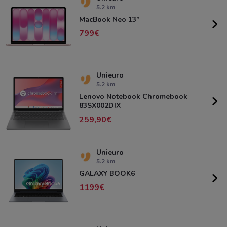
5.2 km
MacBook Neo 13”
799
Unieuro
5.2 km
Lenovo Notebook Chromebook
83SX002DIX
259,90
Unieuro
5.2 km
GALAXY BOOK6
1199