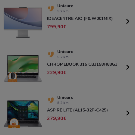
Unieuro
5.2 km
IDEACENTRE AIO (F0JW001MIX)
799,90
Unieuro
5.2 km
CHROMEBOOK 315 CB3158H88G3
229,90
Unieuro
5.2 km
ASPIRE LITE (AL15-32P-C425)
279,90