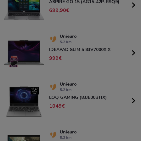
ASPIRE GO 15 (AG15-42P-R9Q9)
699,90
Unieuro
5.2 km
IDEAPAD SLIM 5 83V7000XIX
999
Unieuro
5.2 km
LOQ GAMING (83JE00BTIX)
1049
Unieuro
5.2 km