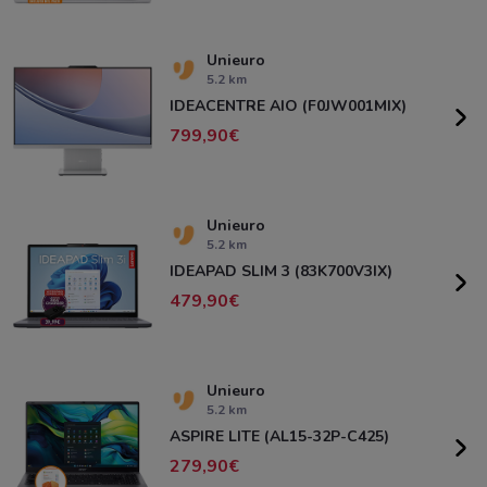
Unieuro
5.2 km
IDEACENTRE AIO (F0JW001MIX)
799,90
Unieuro
5.2 km
IDEAPAD SLIM 3 (83K700V3IX)
479,90
Unieuro
5.2 km
ASPIRE LITE (AL15-32P-C425)
279,90