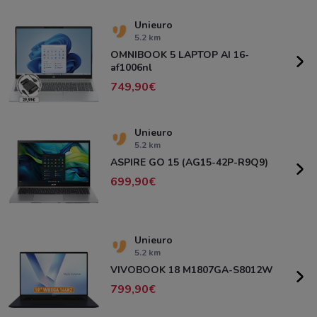
Unieuro
5.2 km
OMNIBOOK 5 LAPTOP AI 16-
af1006nl
749,90
Unieuro
5.2 km
ASPIRE GO 15 (AG15-42P-R9Q9)
699,90
Unieuro
5.2 km
VIVOBOOK 18 M1807GA-S8012W
799,90