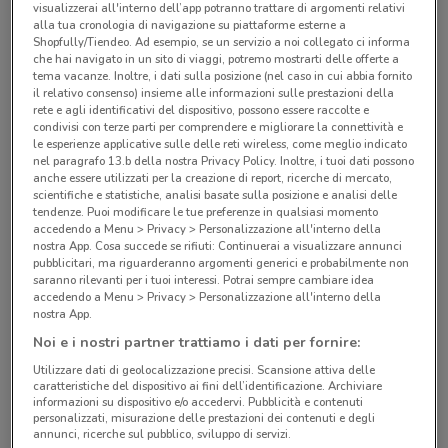
visualizzerai all'interno dell’app potranno trattare di argomenti relativi
219,90
alla tua cronologia di navigazione su piattaforme esterne a
Shopfully/Tiendeo. Ad esempio, se un servizio a noi collegato ci informa
che hai navigato in un sito di viaggi, potremo mostrarti delle offerte a
tema vacanze. Inoltre, i dati sulla posizione (nel caso in cui abbia fornito
il relativo consenso) insieme alle informazioni sulle prestazioni della
Unieuro
rete e agli identificativi del dispositivo, possono essere raccolte e
5.2 km
condivisi con terze parti per comprendere e migliorare la connettività e
VIVOBOOK 15 M1502NAQ-BQ045W
le esperienze applicative sulle delle reti wireless, come meglio indicato
nel paragrafo 13.b della nostra Privacy Policy. Inoltre, i tuoi dati possono
529,90
anche essere utilizzati per la creazione di report, ricerche di mercato,
scientifiche e statistiche, analisi basate sulla posizione e analisi delle
tendenze. Puoi modificare le tue preferenze in qualsiasi momento
accedendo a Menu > Privacy > Personalizzazione all'interno della
nostra App. Cosa succede se rifiuti: Continuerai a visualizzare annunci
Unieuro
pubblicitari, ma riguarderanno argomenti generici e probabilmente non
5.2 km
saranno rilevanti per i tuoi interessi. Potrai sempre cambiare idea
HP Chromebook Plus 14ANF0017NL
accedendo a Menu > Privacy > Personalizzazione all'interno della
nostra App.
349,90
Noi e i nostri partner trattiamo i dati per fornire:
Utilizzare dati di geolocalizzazione precisi. Scansione attiva delle
caratteristiche del dispositivo ai fini dell’identificazione. Archiviare
Unieuro
informazioni su dispositivo e/o accedervi. Pubblicità e contenuti
personalizzati, misurazione delle prestazioni dei contenuti e degli
5.2 km
annunci, ricerche sul pubblico, sviluppo di servizi.
HP 15-fd0126nl