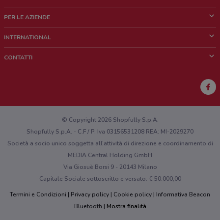
Cos'è DoveConviene
PER LE AZIENDE
Chi siamo
Cosa facciamo
INTERNATIONAL
News e media
Richieste commerciali e marketing
Brazil
CONTATTI
Lavora con noi
Mexico
Segnalazione punto vendita
France
Segnalazione Volantino
Australia
Hai un malfunzionamento sul web o sull'app?
New Zealand
© Copyright 2026 Shopfully S.p.A.
Shopfully S.p.A. - C.F / P. Iva 03156531208 REA: MI-2029270
Società a socio unico soggetta all’attività di direzione e coordinamento di
MEDIA Central Holding GmbH
Via Giosuè Borsi 9 - 20143 Milano
Capitale Sociale sottoscritto e versato: € 50.000,00
Termini e Condizioni
Privacy policy
Cookie policy
Informativa Beacon
Bluetooth
Mostra finalità