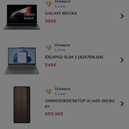
Unieuro
5.2 km
GALAXY BOOK4
999
Unieuro
5.2 km
IDEAPAD SLIM 3 (82X700L6IX)
549
Unieuro
5.2 km
OMNIDESKDESKTOP AI m03-0019nl
pc
699,90