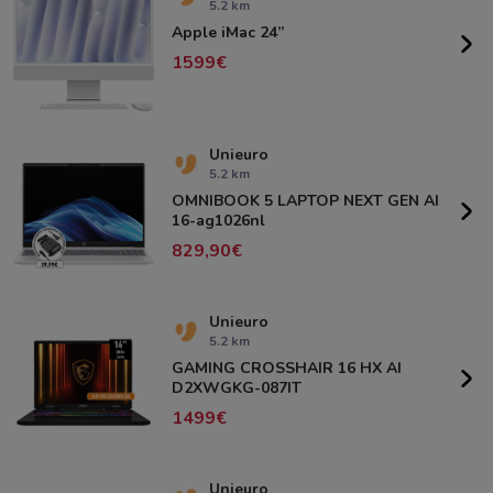
5.2 km
Apple iMac 24”
1599
Unieuro
5.2 km
OMNIBOOK 5 LAPTOP NEXT GEN AI
16-ag1026nl
829,90
Unieuro
5.2 km
GAMING CROSSHAIR 16 HX AI
D2XWGKG-087IT
1499
Unieuro