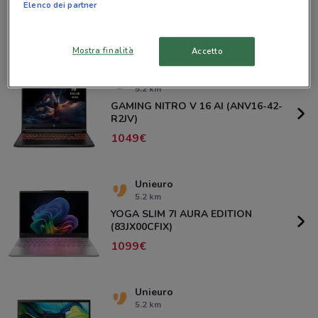
Elenco dei partner
649,90
Mostra finalità
Accetto
Unieuro
5.2 km
GAMING NITRO V 16 AI (ANV16-42-
R2JV)
1049
Unieuro
5.2 km
YOGA SLIM 7I AURA EDITION
(83JX00CFIX)
1099
Unieuro
5.2 km