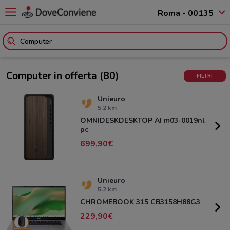
Roma - 00135
Computer in offerta
(80)
FILTRI
Unieuro
5.2 km
OMNIDESKDESKTOP AI m03-0019nl
pc
699,90
Unieuro
5.2 km
CHROMEBOOK 315 CB3158H88G3
229,90