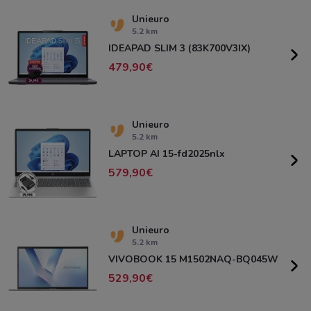
Unieuro
5.2 km
IDEAPAD SLIM 3 (83K700V3IX)
479,90
Unieuro
5.2 km
LAPTOP AI 15-fd2025nlx
579,90
Unieuro
5.2 km
VIVOBOOK 15 M1502NAQ-BQ045W
529,90