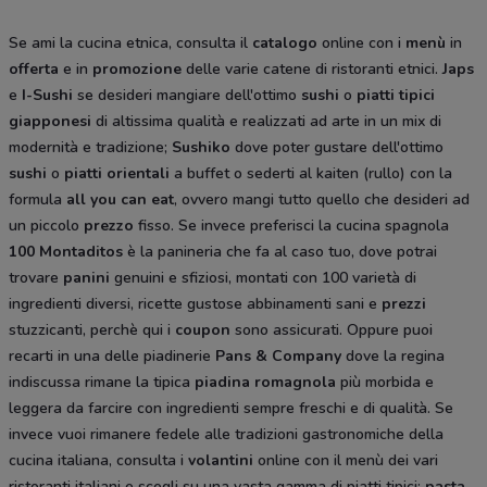
Se ami la cucina etnica, consulta il
catalogo
online con i
menù
in
offerta
e in
promozione
delle varie catene di ristoranti etnici.
Japs
e
I-Sushi
se desideri mangiare dell'ottimo
sushi
o
piatti tipici
giapponesi
di altissima qualità e realizzati ad arte in un mix di
modernità e tradizione;
Sushiko
dove poter gustare dell'ottimo
sushi
o
piatti orientali
a buffet o sederti al kaiten (rullo) con la
formula
all you can eat
, ovvero mangi tutto quello che desideri ad
un piccolo
prezzo
fisso. Se invece preferisci la cucina spagnola
100 Montaditos
è la panineria che fa al caso tuo, dove potrai
trovare
panini
genuini e sfiziosi, montati con 100 varietà di
ingredienti diversi, ricette gustose abbinamenti sani e
prezzi
stuzzicanti, perchè qui i
coupon
sono assicurati. Oppure puoi
recarti in una delle piadinerie
Pans & Company
dove la regina
indiscussa rimane la tipica
piadina romagnola
più morbida e
leggera da farcire con ingredienti sempre freschi e di qualità. Se
invece vuoi rimanere fedele alle tradizioni gastronomiche della
cucina italiana, consulta i
volantini
online con il menù dei vari
ristoranti italiani e scegli su una vasta gamma di piatti tipici:
pasta