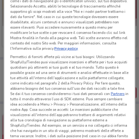
come i dati di navigazione gli o identificatori univoci, sul tuo dispositivo.
Selezionando Accetto, abiliti le tecnologie di tracciamento affinché
supportino gli scopi mostrati alla voce "Noi e i nostri partner trattiamo i
dati da fornire". Nel caso in cui queste tecnologie dovessero essere
disabilitate, alcuni contenuti e annunci visualizzati potrebbero non
essere rilevanti. Puoi accedere nuovamente a questo menu per
Roadhouse Restaurant
Roadhouse Restaurant
modificare le tue scelte o per revocare il consenso facendo clic sul link
Mostra finalità in fondo alla pagina web. Tali scelte avranno effetto nel
contesto del nostro Sito web. Per maggiori informazioni, consulta
Scade il 18/08
3.4 km
Scade il 18/08
3.4 km
l'Informativa sulla privacy.
Privacy policy
Permettici di fornirti offerte più vicine ai tuoi bisogni: Utilizzando
Shopfully/Tiendeo puoi visualizzare inserzioni e offerte per i tuoi acquisti
Porta DoveConviene sempre con te!
quotidiani più attinenti ai tuoi gusti e al tuo mondo. Tutto questo è
Puoi trovare le migliori offerte dei negozi vicino a te,
possibile grazie ad una serie di strumenti e analisi effettuate in base alle
salvarle e creare la tua lista del risparmio, comodamente
tue attività all'interno dell'applicazione e sulle piattaforme collegate,
dal tuo cellulare.
come indicato nel paragrafo 2 della Privacy Policy. Per fare questo,
abbiamo bisogno del tuo consenso sull'uso dei dati raccolti a tale fine.
SCARICA L’APP
Se dai il tuo consenso condivideremo i tuoi dati personali con
Partners
in
tutto il mondo attraverso l’uso di SDK esterne. Puoi sempre cambiare
idea accedendo a Menu > Privacy > Personalizzazione, all’interno della
nostra App. Cosa succede se accetti: Le inserzioni pubblicitarie che
visualizzerai all'interno dell’app potranno trattare di argomenti relativi
alla tua cronologia di navigazione su piattaforme esterne a
Shopfully/Tiendeo. Ad esempio, se un servizio a noi collegato ci informa
che hai navigato in un sito di viaggi, potremo mostrarti delle offerte a
tema vacanze. Inoltre, i dati sulla posizione (nel caso in cui abbia fornito