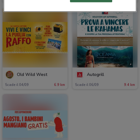
Old Wild West
Autogrill
Scade il 04/09
6.9 km
Scade il 06/09
9.4 km