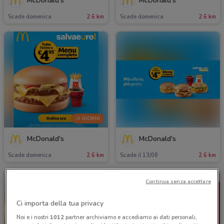
McDonald's
McDonald's
Scade domenica
2.6 km
Scade domenica
2.6 km
-3 GIORNI
McDonald's
McDonald's
Scade domenica
2.6 km
Scade il 13/08
2.6 km
Continua senza accettare
Ci importa della tua privacy
Noi e i nostri
1012
partner archiviamo e accediamo ai dati personali,