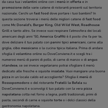
da casa tua i
volantini
online con i
menù
in
offerta
e in
promozione
delle varie catene di ristoranti presenti sul territorio
nazionale. Cerchi un
fast food
dove portare i tuoi bambini? In
questa sezione troverai i menù delle migliori catene di
fast food
come
Mc Donald's
,
Burger King
,
Old Wild West, Roadhouse
Grill
e tanto altro
.
Se invece vuoi respirare l'atmosfera dei locali
americani degli anni '50,
America Graffiti
è il posto che fa per te,
dove deliziare il tuo palato con
panini
tipici
americani
, carne alla
griglia,
cibo messicano
o la cucina tipica italiana. Prima di andare
sfoglia il
volantino
online su DoveConviene.it e scegli tra i
numerosi menù di panini di pollo, di carne di manzo o di
angus
irlandese
, se sei invece vegetariano potrai sfogliare il menù
dedicato alle fresche e squisite
insalate
. Vuoi mangiare una buona
pizza
in un locale caldo ed accogliente? Sfoglia il
menù
di
Rossopomodoro
o del ristorante
Fratelli la Bufala
su
DoveConviene.it e sconvolgi il tuo palato con la vera
pizza
napoletana
cotta nel forno a legna, piatti tradizionali, primi di
pasta, secondi di carne e squisite
torte
o i dolci classici della
gastronomia napoletana.