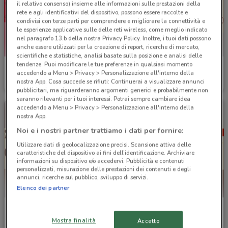
il relativo consenso) insieme alle informazioni sulle prestazioni della
rete e agli identificativi del dispositivo, possono essere raccolte e
condivisi con terze parti per comprendere e migliorare la connettività e
le esperienze applicative sulle delle reti wireless, come meglio indicato
nel paragrafo 13.b della nostra Privacy Policy. Inoltre, i tuoi dati possono
anche essere utilizzati per la creazione di report, ricerche di mercato,
scientifiche e statistiche, analisi basate sulla posizione e analisi delle
tendenze. Puoi modificare le tue preferenze in qualsiasi momento
Roadhouse Restaurant
Burger King
accedendo a Menu > Privacy > Personalizzazione all'interno della
nostra App. Cosa succede se rifiuti: Continuerai a visualizzare annunci
Scade il 18/08
3.4 km
Scade il 07/09
5.1 km
pubblicitari, ma riguarderanno argomenti generici e probabilmente non
saranno rilevanti per i tuoi interessi. Potrai sempre cambiare idea
accedendo a Menu > Privacy > Personalizzazione all'interno della
nostra App.
Noi e i nostri partner trattiamo i dati per fornire:
Utilizzare dati di geolocalizzazione precisi. Scansione attiva delle
caratteristiche del dispositivo ai fini dell’identificazione. Archiviare
informazioni su dispositivo e/o accedervi. Pubblicità e contenuti
personalizzati, misurazione delle prestazioni dei contenuti e degli
annunci, ricerche sul pubblico, sviluppo di servizi.
Elenco dei partner
Burger King
Burger King
Mostra finalità
Accetto
Scade il 14/12
5.1 km
Scade il 31/12
5.1 km