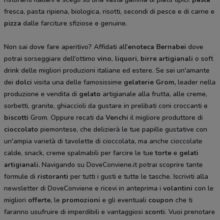
fresca, pasta ripiena, biologica, risotti, secondi di pesce e di carne e
pizza
dalle farciture sfiziose e genuine.
Non sai dove fare aperitivo? Affidati all'
enoteca Bernabei
dove
potrai sorseggiare dell'ottimo
vino
,
liquori
,
birre artigianali
o soft
drink delle migliori produzioni italiane ed estere. Se sei un'amante
dei
dolci
visita una delle famosissime
gelaterie Grom,
leader nella
produzione e vendita di
gelato
artigianale alla frutta, alle creme,
sorbetti, granite, ghiaccioli da gustare in prelibati coni croccanti e
biscotti
Grom. Oppure recati da
Venchi
il migliore produttore di
cioccolato
piemontese, che delizierà le tue papille gustative con
un'ampia varietà di tavolette di cioccolata, ma anche cioccolate
calde, snack, creme spalmabili per farcire le tue
torte
e
gelati
artigianali.
Navigando su DoveConviene.it potrai scoprire tante
formule di
ristoranti
per tutti i gusti e tutte le tasche. Iscriviti alla
newsletter di DoveConviene e ricevi in anteprima i
volantini
con le
migliori
offerte
, le
promozioni
e gli eventuali
coupon
che ti
faranno usufruire di imperdibili e vantaggiosi
sconti
. Vuoi prenotare