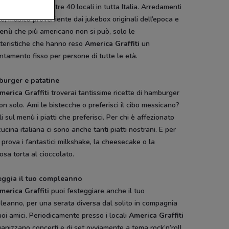
food che vanta oltre 40 locali in tutta Italia. Arredamenti
ile, musica proveniente dai jukebox originali dell’epoca e
enù
che più americano non si può, solo le
tteristiche che hanno reso
America Graffiti
un
tamento fisso per persone di tutte le età.
urger e patatine
merica Graffiti
troverai tantissime ricette di hamburger
n solo. Ami le bistecche o preferisci il cibo messicano?
i sul menù i piatti che preferisci. Per chi è affezionato
cucina italiana ci sono anche tanti piatti nostrani. E per
e prova i fantastici milkshake, la cheesecake o la
osa torta al cioccolato.
eggia il tuo compleanno
merica Graffiti
puoi festeggiare anche il tuo
eanno, per una serata diversa dal solito in compagnia
uoi amici. Periodicamente presso i locali
America Graffiti
ganizzano concerti e dj set ovviamente a tema rock’n’roll.