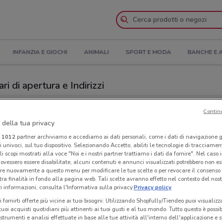
INFANZIA E GIOCHI
ANIMALI
SPORT E MODA
BANCHE E 
ri di apertura e Indirizzi
ranti a Formigine
Contin
 della tua privacy
ti
Ame
i
1012
partner archiviamo e accediamo ai dati personali, come i dati di navigazione g
ri univoci, sul tuo dispositivo. Selezionando Accetto, abiliti le tecnologie di tracciame
li scopi mostrati alla voce "Noi e i nostri partner trattiamo i dati da fornire". Nel caso 
ovessero essere disabilitate, alcuni contenuti e annunci visualizzati potrebbero non ess
re nuovamente a questo menu per modificare le tue scelte o per revocare il consenso
tra finalità in fondo alla pagina web. Tali scelte avranno effetto nel contesto del nost
 informazioni, consulta l'Informativa sulla privacy.
Privacy policy
i fornirti offerte più vicine ai tuoi bisogni: Utilizzando Shopfully/Tiendeo puoi visualizz
i tuoi acquisti quotidiani più attinenti ai tuoi gusti e al tuo mondo. Tutto questo è possi
 strumenti e analisi effettuate in base alle tue attività all'interno dell'applicazione e 