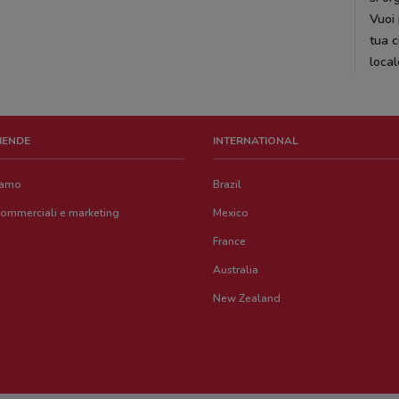
Vuoi 
tua c
local
ZIENDE
INTERNATIONAL
iamo
Brazil
commerciali e marketing
Mexico
France
Australia
New Zealand