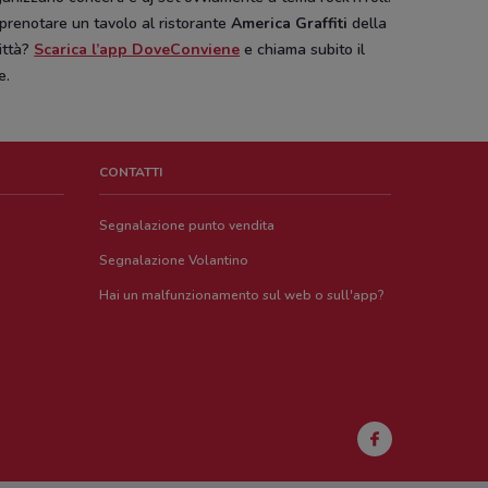
prenotare un tavolo al ristorante
America Graffiti
della
ittà?
Scarica l’app DoveConviene
e chiama subito il
e.
CONTATTI
Segnalazione punto vendita
Segnalazione Volantino
Hai un malfunzionamento sul web o sull'app?