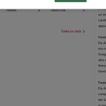
fast 
in st
PARMA
MANTOVA
un
m
cara
appun
Tutte le città
Hamb
Da
A
ma no
Scegl
alla 
finir
favol
Fest
Da
A
compl
dei t
si or