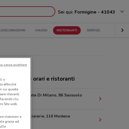
Sei qui:
Formigine - 41043
ASSICURAZIONI
VIAGGI
RISTORANTI
SERVIZI
ua senza accettare
rica Graffiti orari e ristoranti
li o
nto affinché
in cui queste
ere rilevanti.
Via 5 Giornate Di Milano, 86 Sassuolo
 facendo clic
6.9 km
ro Sito web.
Piazzale Acciaierie, 116 Modena
are inserzioni e
bile grazie ad
10.8 km
sulle