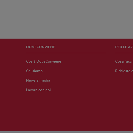
DOVECONVIENE
PER LE A
Cos'è DoveConviene
Cosa facc
Chi siamo
Richieste 
News e media
Lavora con noi