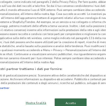
collegate, come indicato nel paragrafo 2 della Privacy Policy. Per fare questo, abbi
 sull'uso dei dati raccolti a tale fine. Se dai il tuo consenso condivideremo i tuoi dati
tutto il mondo attraverso l’uso di SDK esterne. Puoi sempre cambiare idea accedend
rsonalizzazione, all’interno della nostra App. Cosa succede se accetti: Le inserzioni pu
i all'interno dell’app potranno trattare di argomenti relativi alla tua cronologia di na
esterne a Shopfully/Tiendeo. Ad esempio, se un servizio a noi collegato ci informa ch
ato volantini nella tua zona. Riprova più tardi.
i viaggi, potremo mostrarti delle offerte a tema vacanze. Inoltre, i dati sulla posizione 
o il relativo consenso) insieme alle informazioni sulle prestazioni della rete e agli ident
 possono essere raccolte e condivisi con terze parti per comprendere e migliorare la conn
pplicative sulle delle reti wireless, come meglio indicato nel paragrafo 13.b della no
re, i tuoi dati possono anche essere utilizzati per la creazione di report, ricerche di mer
 e statistiche, analisi basate sulla posizione e analisi delle tendenze. Puoi modificare l
in qualsiasi momento accedendo a Menu > Privacy > Personalizzazione all'interno del
 se rifiuti: Continuerai a visualizzare annunci pubblicitari, ma riguarderanno argome
cinanze
te non saranno rilevanti per i tuoi interessi. Potrai sempre cambiare idea accedendo
rsonalizzazione all'interno della nostra App.
stri partner trattiamo i dati per fornire:
MODENA
REGGIO NELL'EMILIA
ti di geolocalizzazione precisi. Scansione attiva delle caratteristiche del dispositivo ai 
icazione. Archiviare informazioni su dispositivo e/o accedervi. Pubblicità e contenuti per
Ame
CARPI
CASALECCHIO DI
delle prestazioni dei contenuti e degli annunci, ricerche sul pubblico, sviluppo di servi
ris
RENO
partner
Vuoi 
BOLOGNA
SAN PIETRO IN
Mostra finalità
Accetto
Graff
CASALE