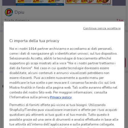
Dpiu
Scade domenica
7 km
Continua senza accettare
Porta DoveConviene sempre con te!
Ci importa della tua privacy
Puoi trovare le migliori offerte dei negozi vicino a te,
salvarle e creare la tua lista del risparmio, comodamente
Noi e i nostri
1014
partner archiviamo e accediamo ai dati personali,
dal tuo cellulare.
come i dati di navigazione gli o identificatori univoci, sul tuo dispositivo.
Selezionando Accetto, abiliti le tecnologie di tracciamento affinché
SCARICA L’APP
supportino gli scopi mostrati alla voce "Noi e i nostri partner trattiamo i
dati da fornire". Nel caso in cui queste tecnologie dovessero essere
disabilitate, alcuni contenuti e annunci visualizzati potrebbero non
essere rilevanti. Puoi accedere nuovamente a questo menu per
modificare le tue scelte o per revocare il consenso facendo clic sul link
Orari e Negozi Dpiù
Mostra finalità in fondo alla pagina web. Tali scelte avranno effetto nel
contesto del nostro Sito web. Per maggiori informazioni, consulta
l'Informativa sulla privacy.
Privacy policy
Via Montanara Castelnuovo Rangone
Permettici di fornirti offerte più vicine ai tuoi bisogni: Utilizzando
7 km
APERTO
Shopfully/Tiendeo puoi visualizzare inserzioni e offerte per i tuoi acquisti
quotidiani più attinenti ai tuoi gusti e al tuo mondo. Tutto questo è
possibile grazie ad una serie di strumenti e analisi effettuate in base alle
Via Emilia Ovest, 386 Modena
tue attività all'interno dell'applicazione e sulle piattaforme collegate,