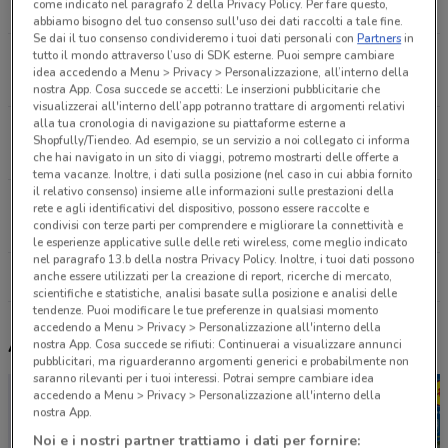
come indicato nel paragrafo 2 della Privacy Policy. Per fare questo,
9.9 km
APERTO
abbiamo bisogno del tuo consenso sull'uso dei dati raccolti a tale fine.
Se dai il tuo consenso condivideremo i tuoi dati personali con
Partners
in
tutto il mondo attraverso l’uso di SDK esterne. Puoi sempre cambiare
Via Piave, 98 Modena
idea accedendo a Menu > Privacy > Personalizzazione, all’interno della
10.7 km
APERTO
nostra App. Cosa succede se accetti: Le inserzioni pubblicitarie che
visualizzerai all'interno dell’app potranno trattare di argomenti relativi
alla tua cronologia di navigazione su piattaforme esterne a
Via Per Spilamberto, 1557 Vignola
Shopfully/Tiendeo. Ad esempio, se un servizio a noi collegato ci informa
16.1 km
APERTO
che hai navigato in un sito di viaggi, potremo mostrarti delle offerte a
tema vacanze. Inoltre, i dati sulla posizione (nel caso in cui abbia fornito
il relativo consenso) insieme alle informazioni sulle prestazioni della
Via Del Maniscalco, 30 Castelfranco Emilia
rete e agli identificativi del dispositivo, possono essere raccolte e
condivisi con terze parti per comprendere e migliorare la connettività e
17.2 km
APERTO
le esperienze applicative sulle delle reti wireless, come meglio indicato
nel paragrafo 13.b della nostra Privacy Policy. Inoltre, i tuoi dati possono
Tutti i negozi Dpiu
anche essere utilizzati per la creazione di report, ricerche di mercato,
scientifiche e statistiche, analisi basate sulla posizione e analisi delle
tendenze. Puoi modificare le tue preferenze in qualsiasi momento
accedendo a Menu > Privacy > Personalizzazione all'interno della
Altri volantini nelle vicinanze
nostra App. Cosa succede se rifiuti: Continuerai a visualizzare annunci
pubblicitari, ma riguarderanno argomenti generici e probabilmente non
saranno rilevanti per i tuoi interessi. Potrai sempre cambiare idea
accedendo a Menu > Privacy > Personalizzazione all'interno della
nostra App.
Noi e i nostri partner trattiamo i dati per fornire: