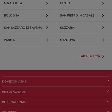
MIRANDOLA
CENTO
BOLOGNA
SAN PIETRO IN CASALE
SAN LAZZARO DI SAVENA
SUZZARA
PARMA
MANTOVA
Tutte le città
DOVECONVIENE
Cos'è DoveConviene
PER LE AZIENDE
Chi siamo
Cosa facciamo
INTERNATIONAL
News e media
Richieste commerciali e marketing
Brazil