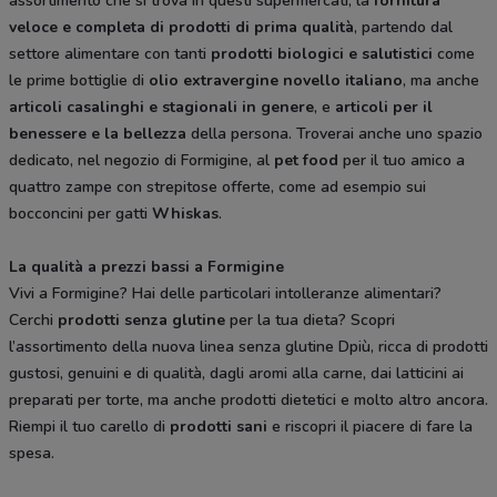
assortimento che si trova in questi supermercati, la
fornitura
veloce e completa di prodotti di prima qualità
, partendo dal
settore alimentare con tanti
prodotti biologici e salutistici
come
le prime bottiglie di
olio extravergine novello italiano
, ma anche
articoli casalinghi e stagionali in genere
, e
articoli per il
benessere e la bellezza
della persona. Troverai anche uno spazio
dedicato, nel negozio di Formigine, al
pet food
per il tuo amico a
quattro zampe con strepitose offerte, come ad esempio sui
bocconcini per gatti
Whiskas
.
La qualità a prezzi bassi a Formigine
Vivi a Formigine? Hai delle particolari intolleranze alimentari?
Cerchi
prodotti senza glutine
per la tua dieta? Scopri
l’assortimento della nuova linea senza glutine Dpiù, ricca di prodotti
gustosi, genuini e di qualità, dagli aromi alla carne, dai latticini ai
preparati per torte, ma anche prodotti dietetici e molto altro ancora.
Riempi il tuo carello di
prodotti sani
e riscopri il piacere di fare la
spesa.