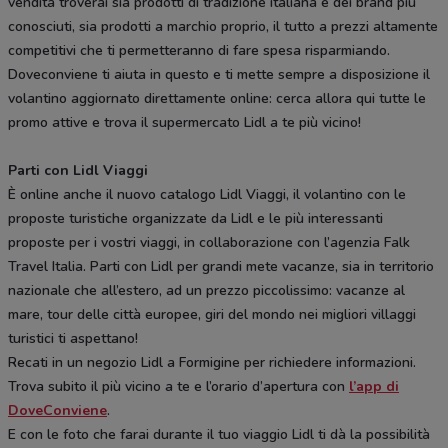
vendita troverai sia prodotti di tradizione italiana e dei brand più
conosciuti, sia prodotti a marchio proprio, il tutto a prezzi altamente
competitivi che ti permetteranno di fare spesa risparmiando.
Doveconviene ti aiuta in questo e ti mette sempre a disposizione il
volantino aggiornato direttamente online: cerca allora qui tutte le
promo attive e trova il supermercato Lidl a te più vicino!
Parti con Lidl Viaggi
È online anche il nuovo catalogo Lidl Viaggi, il volantino con le
proposte turistiche organizzate da Lidl e le più interessanti
proposte per i vostri viaggi, in collaborazione con l’agenzia Falk
Travel Italia. Parti con Lidl per grandi mete vacanze, sia in territorio
nazionale che all’estero, ad un prezzo piccolissimo: vacanze al
mare, tour delle città europee, giri del mondo nei migliori villaggi
turistici ti aspettano!
Recati in un negozio Lidl a Formigine per richiedere informazioni.
Trova subito il più vicino a te e l’orario d’apertura con
l’app di
DoveConviene
.
E con le foto che farai durante il tuo viaggio Lidl ti dà la possibilità