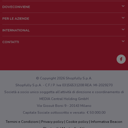
DOVECONVIENE
Cos'è DoveConviene
PER LE AZIENDE
Chi siamo
Cosa facciamo
INTERNATIONAL
News e media
Richieste commerciali e marketing
Brazil
CONTATTI
Lavora con noi
Mexico
Segnalazione punto vendita
France
Segnalazione Volantino
Australia
Hai un malfunzionamento sul web o sull'app?
New Zealand
© Copyright 2026 Shopfully S.p.A.
Shopfully S.p.A. - C.F / P. Iva 03156531208 REA: MI-2029270
Società a socio unico soggetta all’attività di direzione e coordinamento di
MEDIA Central Holding GmbH
Via Giosuè Borsi 9 - 20143 Milano
Capitale Sociale sottoscritto e versato: € 50.000,00
Termini e Condizioni
Privacy policy
Cookie policy
Informativa Beacon