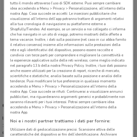
7.7 km
APERTO
tutto il mondo attraverso l’uso di SDK esterne. Puoi sempre cambiare
idea accedendo a Menu > Privacy > Personalizzazione, all’interno della
nostra App. Cosa succede se accetti: Le inserzioni pubblicitarie che
Via Statale, 467 Casalgrande
visualizzerai all'interno dell’app potranno trattare di argomenti relativi
alla tua cronologia di navigazione su piattaforme esterne a
9.5 km
APERTO
Shopfully/Tiendeo. Ad esempio, se un servizio a noi collegato ci informa
che hai navigato in un sito di viaggi, potremo mostrarti delle offerte a
tema vacanze. Inoltre, i dati sulla posizione (nel caso in cui abbia fornito
Via Emilia Ovest, 386 Modena
il relativo consenso) insieme alle informazioni sulle prestazioni della
9.9 km
APERTO
rete e agli identificativi del dispositivo, possono essere raccolte e
condivisi con terze parti per comprendere e migliorare la connettività e
le esperienze applicative sulle delle reti wireless, come meglio indicato
Via Cartiera, 2 Castelfranco Emilia
nel paragrafo 13.b della nostra Privacy Policy. Inoltre, i tuoi dati possono
14.8 km
APERTO
anche essere utilizzati per la creazione di report, ricerche di mercato,
scientifiche e statistiche, analisi basate sulla posizione e analisi delle
tendenze. Puoi modificare le tue preferenze in qualsiasi momento
Tutti i negozi Lidl
accedendo a Menu > Privacy > Personalizzazione all'interno della
nostra App. Cosa succede se rifiuti: Continuerai a visualizzare annunci
pubblicitari, ma riguarderanno argomenti generici e probabilmente non
saranno rilevanti per i tuoi interessi. Potrai sempre cambiare idea
Gli sconti del nuovo volantino Lidl e i negozi
accedendo a Menu > Privacy > Personalizzazione all'interno della
nostra App.
Lidl è presente in vari punti della città: lo trovi in Via Radici In Piano
Noi e i nostri partner trattiamo i dati per fornire:
145 Sassuolo, Via Elpidio Bertoli 55 Modena, Via Statale 467
Utilizzare dati di geolocalizzazione precisi. Scansione attiva delle
Casalgrande, Via Emilia Ovest 386 Modena, Via Cartiera 2
caratteristiche del dispositivo ai fini dell’identificazione. Archiviare