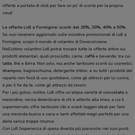
offerte a portata di click per fare un po’ di scorte per la propria
casa!
Le offerte Lidl a Formigine: sconti del 20%, 30%, 40% e 50%
Se vuoi rimanere aggiornato sulle iniziative promozionali di Lidl a
Formigine, scopri il mondo di volantini di Doveconviene.
Nell’ultimo volantino Lidl potrai trovare tutte le offerte attive sui
prodotti alimentari, quali prosciutto, carne,
caffè
e bevande, tra cui
latte
, thè e
birra
. Non solo, ma anche tantissimi sconti su cosmetici,
shampoo
, bagnoschiuma, detergente intimo, e su tutti i prodotti del
reparto non food di uso quotidiano, come gli attrezzi per la cucina,
e per il fai da te, come gli attrezzi da lavoro.
Per i più golosi, inoltre, Lidl offre un’ampia varietà di
cioccolato
e
merendine, senza dimenticarsi di chi è attento alla linea, a cui il
supermercato offre tantissimi cibi e snack leggeri ideali per fare
una merenda buona e sana e tanti affettati magri perfetti per una
dieta senza troppe rinunce.
Con Lidl l’esperienza di spesa diventa più piacevole: nei suoi punti