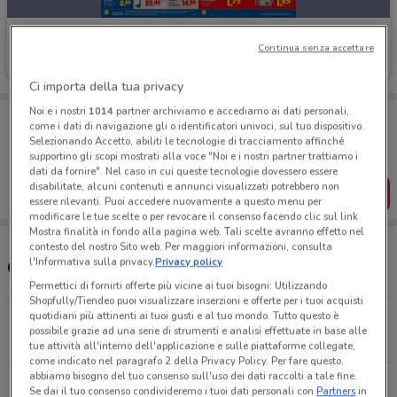
Lidl
Continua senza accettare
Scade mercoledì
5.8 km
Ci importa della tua privacy
Noi e i nostri
1014
partner archiviamo e accediamo ai dati personali,
Porta DoveConviene sempre con te!
come i dati di navigazione gli o identificatori univoci, sul tuo dispositivo.
Puoi trovare le migliori offerte dei negozi vicino a te,
Selezionando Accetto, abiliti le tecnologie di tracciamento affinché
salvarle e creare la tua lista del risparmio, comodamente
supportino gli scopi mostrati alla voce "Noi e i nostri partner trattiamo i
dal tuo cellulare.
dati da fornire". Nel caso in cui queste tecnologie dovessero essere
disabilitate, alcuni contenuti e annunci visualizzati potrebbero non
SCARICA L’APP
essere rilevanti. Puoi accedere nuovamente a questo menu per
modificare le tue scelte o per revocare il consenso facendo clic sul link
Mostra finalità in fondo alla pagina web. Tali scelte avranno effetto nel
contesto del nostro Sito web. Per maggiori informazioni, consulta
l'Informativa sulla privacy.
Privacy policy
Orari Lidl e Indirizzi Supermercati
Permettici di fornirti offerte più vicine ai tuoi bisogni: Utilizzando
Shopfully/Tiendeo puoi visualizzare inserzioni e offerte per i tuoi acquisti
quotidiani più attinenti ai tuoi gusti e al tuo mondo. Tutto questo è
Via Radici In Piano, 145 Sassuolo
possibile grazie ad una serie di strumenti e analisi effettuate in base alle
5.8 km
APERTO
tue attività all'interno dell'applicazione e sulle piattaforme collegate,
come indicato nel paragrafo 2 della Privacy Policy. Per fare questo,
abbiamo bisogno del tuo consenso sull'uso dei dati raccolti a tale fine.
Via Elpidio Bertoli, 55 Modena
Se dai il tuo consenso condivideremo i tuoi dati personali con
Partners
in