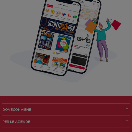
DOVECONVIENE
Cos'è DoveConviene
PER LE AZIENDE
Chi siamo
Cosa facciamo