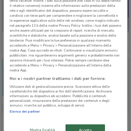
tema vacanze. Inoltre, i dati sulla posizione (nel caso in cui abbia fornito
il relativo consenso) insieme alle informazioni sulle prestazioni della
rete e agli identificativi del dispositivo, possono essere raccolte e
condivisi con terze parti per comprendere e migliorare la connettività e
le esperienze applicative sulle delle reti wireless, come meglio indicato
nel paragrafo 13.b della nostra Privacy Policy. Inoltre, i tuoi dati possono
anche essere utilizzati per la creazione di report, ricerche di mercato,
scientifiche e statistiche, analisi basate sulla posizione e analisi delle
BENU Farmacia
Ottica Claro
tendenze. Puoi modificare le tue preferenze in qualsiasi momento
accedendo a Menu > Privacy > Personalizzazione all'interno della
Scade il 08/09
1 km
Scade il 01/09
2.3 km
nostra App. Cosa succede se rifiuti: Continuerai a visualizzare annunci
pubblicitari, ma riguarderanno argomenti generici e probabilmente non
saranno rilevanti per i tuoi interessi. Potrai sempre cambiare idea
accedendo a Menu > Privacy > Personalizzazione all'interno della
nostra App.
Noi e i nostri partner trattiamo i dati per fornire:
Utilizzare dati di geolocalizzazione precisi. Scansione attiva delle
caratteristiche del dispositivo ai fini dell’identificazione. Archiviare
informazioni su dispositivo e/o accedervi. Pubblicità e contenuti
personalizzati, misurazione delle prestazioni dei contenuti e degli
annunci, ricerche sul pubblico, sviluppo di servizi.
Elenco dei partner
VisionOttica
VisionOttica
Scade il 02/09
8.1 km
Scade il 30/09
8.1 km
Mostra finalità
Accetto