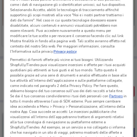
come i dati di navigazione gli o identificatori univoci, sul tuo dispositivo.
Selezionando Accetto, abiliti le tecnologie di tracciamento affinché
supportino gli scopi mostrati alla voce "Noi e i nostri partner trattiamo i
dati da fornire". Nel caso in cui queste tecnologie dovessero essere
disabilitate, alcuni contenuti e annunci visualizzati potrebbero non
essere rilevanti. Puoi accedere nuovamente a questo menu per
Bottega verde
Bottega verde
modificare le tue scelte o per revocare il consenso facendo clic sul link
Mostra finalità in fondo alla pagina web. Tali scelte avranno effetto nel
Scade il 31/12
841 m
Scade il 31/12
841 m
contesto del nostro Sito web. Per maggiori informazioni, consulta
l'Informativa sulla privacy.
Privacy policy
Permettici di fornirti offerte più vicine ai tuoi bisogni: Utilizzando
Porta DoveConviene sempre con te!
Shopfully/Tiendeo puoi visualizzare inserzioni e offerte per i tuoi acquisti
Puoi trovare le migliori offerte dei negozi vicino a te,
quotidiani più attinenti ai tuoi gusti e al tuo mondo. Tutto questo è
salvarle e creare la tua lista del risparmio, comodamente
possibile grazie ad una serie di strumenti e analisi effettuate in base alle
dal tuo cellulare.
tue attività all'interno dell'applicazione e sulle piattaforme collegate,
come indicato nel paragrafo 2 della Privacy Policy. Per fare questo,
SCARICA L’APP
abbiamo bisogno del tuo consenso sull'uso dei dati raccolti a tale fine.
Se dai il tuo consenso condivideremo i tuoi dati personali con
Partners
in
tutto il mondo attraverso l’uso di SDK esterne. Puoi sempre cambiare
idea accedendo a Menu > Privacy > Personalizzazione, all’interno della
nostra App. Cosa succede se accetti: Le inserzioni pubblicitarie che
visualizzerai all'interno dell’app potranno trattare di argomenti relativi
alla tua cronologia di navigazione su piattaforme esterne a
Shopfully/Tiendeo. Ad esempio, se un servizio a noi collegato ci informa
che hai navigato in un sito di viaggi, potremo mostrarti delle offerte a