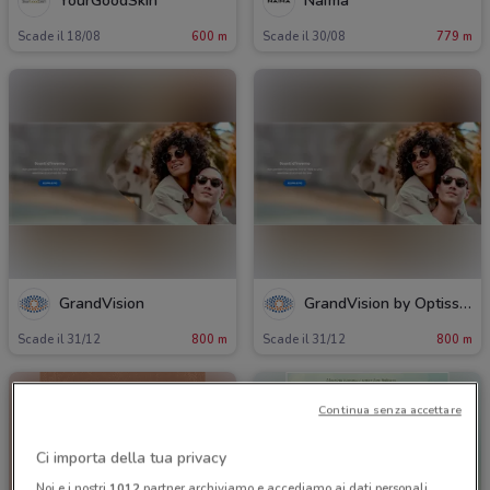
YourGoodSkin
Naïma
Scade il 18/08
600 m
Scade il 30/08
779 m
GrandVision
GrandVision by Optissimo
Scade il 31/12
800 m
Scade il 31/12
800 m
Continua senza accettare
Ci importa della tua privacy
Noi e i nostri
1012
partner archiviamo e accediamo ai dati personali,