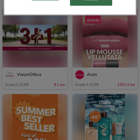
VisionOttica
Avon
Scade il 31/08
8.1 km
Scade il 31/08
1051.6 km