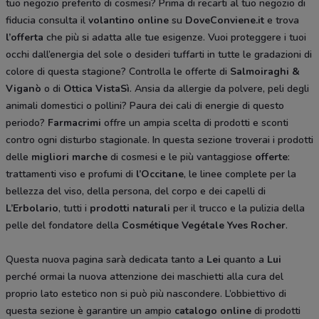
tuo negozio preferito di cosmesi? Prima di recarti al tuo negozio di
fiducia consulta il
volantino online
su
DoveConviene.it
e trova
l’offerta
che più si adatta alle tue esigenze. Vuoi proteggere i tuoi
occhi dall’energia del sole o desideri tuffarti in tutte le gradazioni di
colore di questa stagione? Controlla le offerte di
Salmoiraghi &
Viganò
o di
Ottica VistaSì
. Ansia da allergie da polvere, peli degli
animali domestici o pollini? Paura dei cali di energie di questo
periodo?
Farmacrimi
offre un ampia scelta di prodotti e sconti
contro ogni disturbo stagionale. In questa sezione troverai i prodotti
delle
migliori marche
di cosmesi e le più vantaggiose
offerte
:
trattamenti viso e profumi di
l’Occitane
, le linee complete per la
bellezza del viso, della persona, del corpo e dei capelli di
L’Erbolario
, tutti i
prodotti naturali
per il trucco e la pulizia della
pelle del fondatore della
Cosmétique Vegétale
Yves Rocher
.
Questa nuova pagina sarà dedicata tanto a
Lei
quanto a
Lui
perché ormai la nuova attenzione dei maschietti alla cura del
proprio lato estetico non si può più nascondere. L’obbiettivo di
questa sezione è garantire un ampio
catalogo online
di prodotti