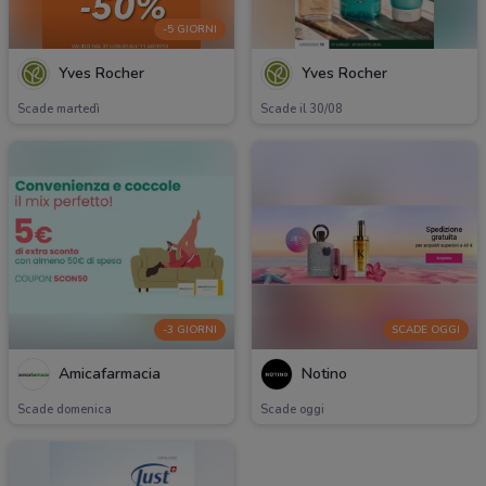
-5 GIORNI
Yves Rocher
Yves Rocher
Scade martedì
Scade il 30/08
-3 GIORNI
SCADE OGGI
Amicafarmacia
Notino
Scade domenica
Scade oggi