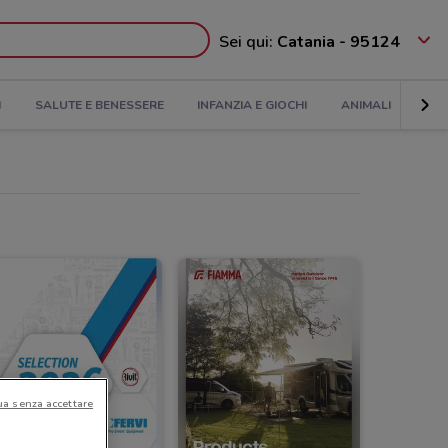
Sei qui:
Catania - 95124
I
SALUTE E BENESSERE
INFANZIA E GIOCHI
ANIMALI
SPO
ua senza accettare