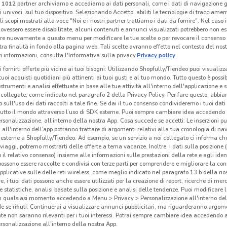
i
1012
partner archiviamo e accediamo ai dati personali, come i dati di navigazione g
ri univoci, sul tuo dispositivo. Selezionando Accetto, abiliti le tecnologie di tracciame
li scopi mostrati alla voce "Noi e i nostri partner trattiamo i dati da fornire". Nel caso 
ovessero essere disabilitate, alcuni contenuti e annunci visualizzati potrebbero non ess
Fervi
Fervi
re nuovamente a questo menu per modificare le tue scelte o per revocare il consenso
tra finalità in fondo alla pagina web. Tali scelte avranno effetto nel contesto del nost
km
Scade il 31/12
508 m
Scade il 31/12
508 m
Sc
 informazioni, consulta l'Informativa sulla privacy.
Privacy policy
i fornirti offerte più vicine ai tuoi bisogni: Utilizzando Shopfully/Tiendeo puoi visualizz
i tuoi acquisti quotidiani più attinenti ai tuoi gusti e al tuo mondo. Tutto questo è possi
 strumenti e analisi effettuate in base alle tue attività all'interno dell'applicazione e 
collegate, come indicato nel paragrafo 2 della Privacy Policy. Per fare questo, abbi
 sull'uso dei dati raccolti a tale fine. Se dai il tuo consenso condivideremo i tuoi dati
tutto il mondo attraverso l’uso di SDK esterne. Puoi sempre cambiare idea accedend
rsonalizzazione, all’interno della nostra App. Cosa succede se accetti: Le inserzioni pu
i all'interno dell’app potranno trattare di argomenti relativi alla tua cronologia di na
esterne a Shopfully/Tiendeo. Ad esempio, se un servizio a noi collegato ci informa ch
i viaggi, potremo mostrarti delle offerte a tema vacanze. Inoltre, i dati sulla posizione 
o il relativo consenso) insieme alle informazioni sulle prestazioni della rete e agli ident
 possono essere raccolte e condivisi con terze parti per comprendere e migliorare la conn
pplicative sulle delle reti wireless, come meglio indicato nel paragrafo 13.b della no
re, i tuoi dati possono anche essere utilizzati per la creazione di report, ricerche di mer
 e statistiche, analisi basate sulla posizione e analisi delle tendenze. Puoi modificare l
Einhell
Würth
in qualsiasi momento accedendo a Menu > Privacy > Personalizzazione all'interno del
 se rifiuti: Continuerai a visualizzare annunci pubblicitari, ma riguarderanno argome
km
Scade il 31/12
1.3 km
Scade il 31/12
4.5 km
Sc
te non saranno rilevanti per i tuoi interessi. Potrai sempre cambiare idea accedendo
rsonalizzazione all'interno della nostra App.