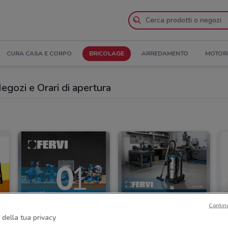
CURA CASA E CORPO
BRICOLAGE
ARREDAMENTO
MOTOR
Negozi e Orari di apertura
Contin
 della tua privacy