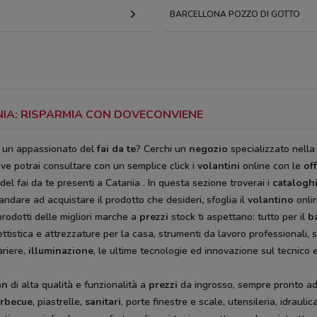
BARCELLONA POZZO DI GOTTO
ANIA: RISPARMIA CON DOVECONVIENE
i un appassionato del
fai da te
? Cerchi un
negozio
specializzato nella
ve potrai consultare con un semplice click i
volantini
online con le
of
del fai da te
presenti a Catania
. In questa sezione troverai i
catalogh
 andare ad acquistare il prodotto che desideri
,
sfoglia il
volantino
onli
rodotti delle migliori marche a
prezzi
stock ti aspettano: tutto per il
b
ttistica e attrezzature per la casa, strumenti da lavoro professionali,
ariere,
illuminazione
, le ultime tecnologie ed innovazione sul tecnico e
an
di alta qualità e funzionalità a
prezzi
da ingrosso, sempre pronto ad o
rbecue
, piastrelle,
sanitari
, porte finestre e scale, utensileria, idraulica