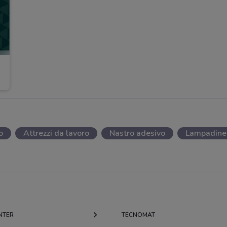
o
Attrezzi da lavoro
Nastro adesivo
Lampadine
NTER
TECNOMAT