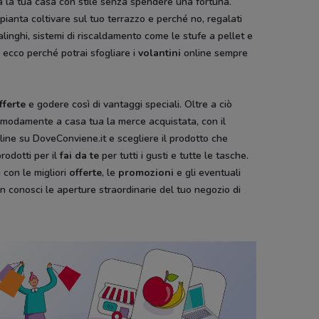
tura la tua casa con stile senza spendere una fortuna.
 pianta coltivare sul tuo terrazzo e perché no, regalati
alinghi, sistemi di riscaldamento come le stufe a pellet e
 ecco perché potrai sfogliare i
volantini
online sempre
fferte
e godere così di vantaggi speciali. Oltre a ciò
e comodamente a casa tua la merce acquistata, con il
line su DoveConviene.it e scegliere il prodotto che
prodotti per il
fai da te
per tutti i gusti e tutte le tasche.
i
con le migliori
offerte
, le
promozioni
e gli eventuali
n conosci le aperture straordinarie del tuo negozio di