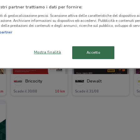
stri partner trattiamo i dati per fornire:
ti di geolocalizzazione precisi. Scansione attiva delle caratteristiche del dispositivo ai 
icazione. Archiviare informazioni su dispositivo e/o accedervi. Pubblicità e contenuti per
delle prestazioni dei contenuti e degli annunci, ricerche sul pubblico, sviluppo di servi
partner
Mostra finalità
Accetto
Bricocity
Dewalt
km
Scade il 30/08
10 km
Scade il 31/08
Sc