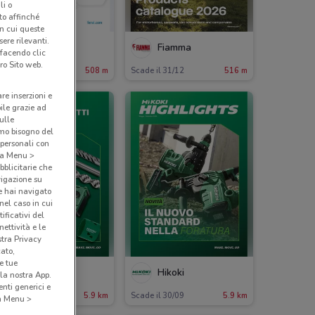
li o
nto affinché
in cui queste
ere rilevanti.
Fervi
Fiamma
 facendo clic
ro Sito web.
ade il 31/12
508 m
Scade il 31/12
516 m
are inserzioni e
bile grazie ad
sulle
amo bisogno del
 personali con
o a Menu >
bblicitarie che
vigazione su
e hai navigato
(nel caso in cui
ificativi del
ettività e le
stra Privacy
cato,
e tue
Hikoki
Hikoki
la nostra App.
nti generici e
ade il 31/12
5.9 km
Scade il 30/09
5.9 km
 a Menu >