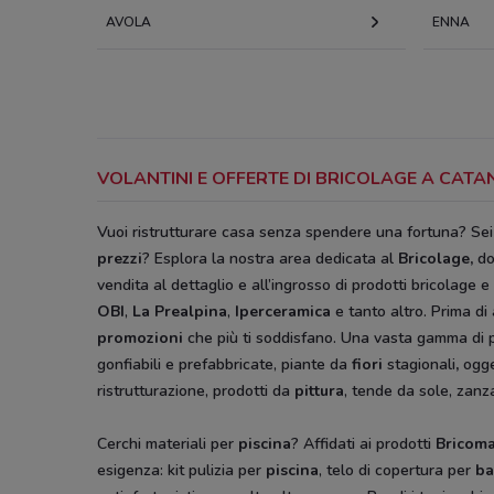
AVOLA
ENNA
VOLANTINI E OFFERTE DI BRICOLAGE A CAT
Vuoi ristrutturare casa senza spendere una fortuna? Se
prezzi
? Esplora la nostra area dedicata al
Bricolage
,
do
vendita al dettaglio e all’ingrosso di prodotti bricolage e 
OBI
,
La Prealpina
,
Iperceramica
e tanto altro. Prima di
promozioni
che più ti soddisfano. Una vasta gamma di p
gonfiabili e prefabbricate, piante da
fiori
stagionali
,
ogge
ristrutturazione, prodotti da
pittura
, tende da sole, zanz
Cerchi materiali per
piscina
? Affidati ai prodotti
Bricom
esigenza: kit pulizia per
piscina
, telo di copertura per
ba