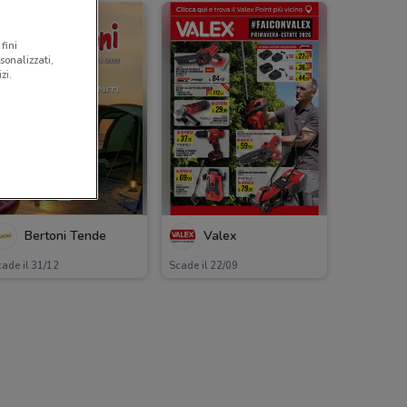
fini
sonalizzati,
zi.
Bertoni Tende
Valex
ade il 31/12
Scade il 22/09