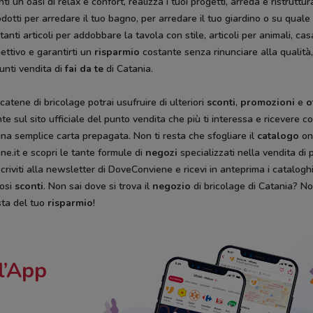
ti un oasi di relax e confort, realizza i tuoi progetti, arreda e ristrut
odotti per arredare il tuo bagno, per arredare il tuo giardino o su quale
anti articoli per addobbare la tavola con stile, articoli per animali, cas
ettivo e garantirti un
risparmio
costante senza rinunciare alla qualità,
unti vendita di
fai da te
di Catania.
catene di bricolage potrai usufruire di ulteriori
sconti
,
promozioni
e
o
mente sul sito ufficiale del punto vendita che più ti interessa e ricever
na semplice carta prepagata. Non ti resta che sfogliare il
catalogo
on
e.it e scopri le tante formule di
negozi
specializzati nella vendita di 
iscriviti alla newsletter di DoveConviene e ricevi in anteprima i catalogh
iosi
sconti
. Non sai dove si trova il
negozio
di bricolage di Catania? No
ista del tuo
risparmio
!
l’App