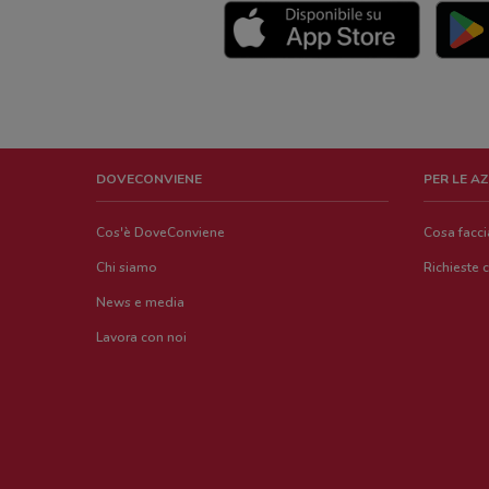
DOVECONVIENE
PER LE A
Cos'è DoveConviene
Cosa facc
Chi siamo
Richieste 
News e media
Lavora con noi