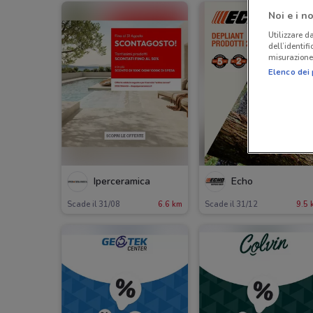
Noi e i no
Utilizzare da
dell’identif
misurazione 
Elenco dei 
Iperceramica
Echo
Scade il 31/08
6.6 km
Scade il 31/12
9.5 