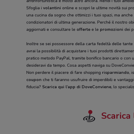
antinfortunistica e molto altro ancora. Rendi i tuoi ambien
Sfoglia i
volantini
online e scopri le ultime novità sui pr
una cucina da sogno che ottimizzi i tuoi spazi, ma anche t
condizionatori di ultima generazione. Perché il nostro obi
aggiornati e consultare le
offerte
e le
promozioni
dei p
Inoltre se sei possessore della carta fedeltà delle tante 
avrai la possibilità di acquistare i tuoi prodotti diretta
pratico metodo PayPal, tramite bonifico bancario o con u
desideravi da tempo. Cosa aspetti naviga su DoveConvien
Non perdere il piacere di fare shopping
risparmiando
, 
coupon
che ti faranno usufruire di imperdibili e vantagg
fiducia?
Scarica qui l’app di DoveConviene
, lo special
Scarica 