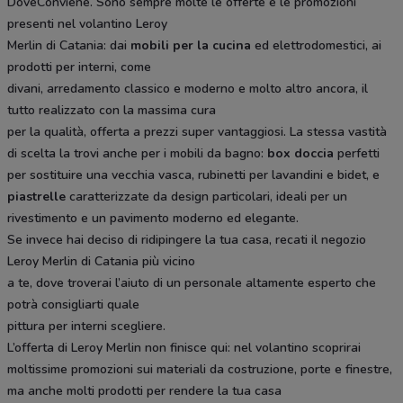
DoveConviene. Sono sempre molte le offerte e le promozioni
presenti nel volantino Leroy
Merlin di Catania: dai
mobili per la cucina
ed elettrodomestici, ai
prodotti per interni, come
divani, arredamento classico e moderno e molto altro ancora, il
tutto realizzato con la massima cura
per la qualità, offerta a prezzi super vantaggiosi. La stessa vastità
di scelta la trovi anche per i mobili da bagno:
box doccia
perfetti
per sostituire una vecchia vasca, rubinetti per lavandini e bidet, e
piastrelle
caratterizzate da design particolari, ideali per un
rivestimento e un pavimento moderno ed elegante.
Se invece hai deciso di ridipingere la tua casa, recati il negozio
Leroy Merlin di Catania più vicino
a te, dove troverai l’aiuto di un personale altamente esperto che
potrà consigliarti quale
pittura per interni scegliere.
L’offerta di Leroy Merlin non finisce qui: nel volantino scoprirai
moltissime promozioni sui materiali da costruzione, porte e finestre,
ma anche molti prodotti per rendere la tua casa