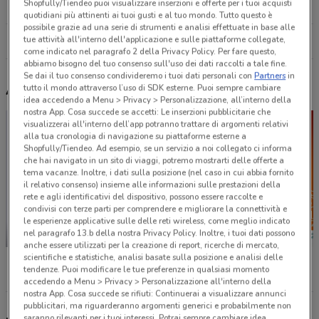
Shopfully/Tiendeo puoi visualizzare inserzioni e offerte per i tuoi acquisti
7.9 km
CHIUSO
quotidiani più attinenti ai tuoi gusti e al tuo mondo. Tutto questo è
possibile grazie ad una serie di strumenti e analisi effettuate in base alle
tue attività all'interno dell'applicazione e sulle piattaforme collegate,
Tutti i negozi Leroy Merlin
come indicato nel paragrafo 2 della Privacy Policy. Per fare questo,
abbiamo bisogno del tuo consenso sull'uso dei dati raccolti a tale fine.
Se dai il tuo consenso condivideremo i tuoi dati personali con
Partners
in
Altri volantini nelle vicinanze
tutto il mondo attraverso l’uso di SDK esterne. Puoi sempre cambiare
idea accedendo a Menu > Privacy > Personalizzazione, all’interno della
nostra App. Cosa succede se accetti: Le inserzioni pubblicitarie che
visualizzerai all'interno dell’app potranno trattare di argomenti relativi
alla tua cronologia di navigazione su piattaforme esterne a
Shopfully/Tiendeo. Ad esempio, se un servizio a noi collegato ci informa
che hai navigato in un sito di viaggi, potremo mostrarti delle offerte a
tema vacanze. Inoltre, i dati sulla posizione (nel caso in cui abbia fornito
il relativo consenso) insieme alle informazioni sulle prestazioni della
rete e agli identificativi del dispositivo, possono essere raccolte e
condivisi con terze parti per comprendere e migliorare la connettività e
le esperienze applicative sulle delle reti wireless, come meglio indicato
nel paragrafo 13.b della nostra Privacy Policy. Inoltre, i tuoi dati possono
-1 GIORNO
-1 GIORNO
anche essere utilizzati per la creazione di report, ricerche di mercato,
Unieuro
MD
Conad
scientifiche e statistiche, analisi basate sulla posizione e analisi delle
tendenze. Puoi modificare le tue preferenze in qualsiasi momento
accedendo a Menu > Privacy > Personalizzazione all'interno della
nostra App. Cosa succede se rifiuti: Continuerai a visualizzare annunci
pubblicitari, ma riguarderanno argomenti generici e probabilmente non
saranno rilevanti per i tuoi interessi. Potrai sempre cambiare idea