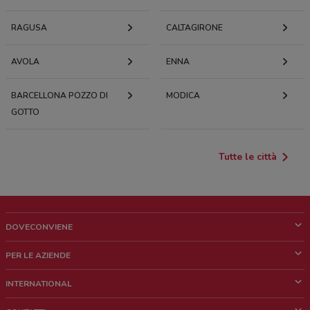
RAGUSA
CALTAGIRONE
AVOLA
ENNA
BARCELLONA POZZO DI
MODICA
GOTTO
Tutte le città
DOVECONVIENE
Cos'è DoveConviene
PER LE AZIENDE
Chi siamo
Cosa facciamo
INTERNATIONAL
News e media
Richieste commerciali e marketing
Brazil