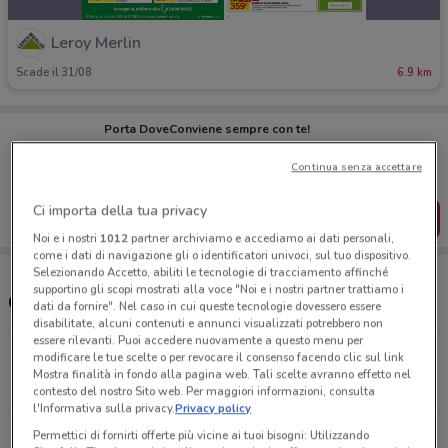
Leroy Merlin
Scade il 31/08
6.9 km
Porta DoveConviene sempre con te!
Puoi trovare le migliori offerte dei negozi vicino a te,
salvarle e creare la tua lista del risparmio, comodamente
Continua senza accettare
dal tuo cellulare.
Ci importa della tua privacy
SCARICA L’APP
Noi e i nostri
1012
partner archiviamo e accediamo ai dati personali,
come i dati di navigazione gli o identificatori univoci, sul tuo dispositivo.
Selezionando Accetto, abiliti le tecnologie di tracciamento affinché
supportino gli scopi mostrati alla voce "Noi e i nostri partner trattiamo i
Orari e Negozi Leroy Merlin
dati da fornire". Nel caso in cui queste tecnologie dovessero essere
disabilitate, alcuni contenuti e annunci visualizzati potrebbero non
essere rilevanti. Puoi accedere nuovamente a questo menu per
modificare le tue scelte o per revocare il consenso facendo clic sul link
Via Galileo Galilei, 18 San Giovanni La Punta
Mostra finalità in fondo alla pagina web. Tali scelte avranno effetto nel
6.9 km
contesto del nostro Sito web. Per maggiori informazioni, consulta
l'Informativa sulla privacy.
Privacy policy
Strada Comunale Passo Cavaliere Catania
Permettici di fornirti offerte più vicine ai tuoi bisogni: Utilizzando