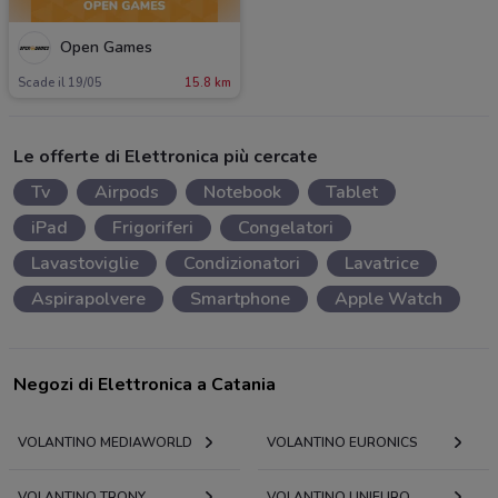
Open Games
Scade il 19/05
15.8 km
Le offerte di Elettronica più cercate
Tv
Airpods
Notebook
Tablet
iPad
Frigoriferi
Congelatori
Lavastoviglie
Condizionatori
Lavatrice
Aspirapolvere
Smartphone
Apple Watch
Negozi di Elettronica a Catania
VOLANTINO MEDIAWORLD
VOLANTINO EURONICS
VOLANTINO TRONY
VOLANTINO UNIEURO