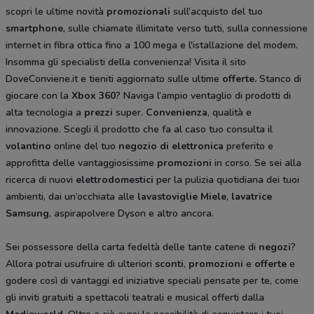
scopri le ultime novità
promozionali
sull’acquisto del tuo
smartphone
, sulle chiamate illimitate verso tutti, sulla connessione
internet in fibra ottica fino a 100 mega e l'istallazione del modem.
Insomma gli specialisti della convenienza! Visita il sito
DoveConviene.it e tieniti aggiornato sulle ultime
offerte.
Stanco di
giocare con la
Xbox 360
? Naviga l’ampio ventaglio di prodotti di
alta tecnologia a
prezzi
super.
Convenienza
, qualità e
innovazione. Scegli il prodotto che fa al caso tuo consulta il
volantino
online del tuo
negozio di elettronica
preferito e
approfitta delle vantaggiosissime
promozioni
in corso. Se sei alla
ricerca di nuovi
elettrodomestici
per la pulizia quotidiana dei tuoi
ambienti, dai un’occhiata alle
lavastoviglie Miele
,
lavatrice
Samsung
, aspirapolvere Dyson
e altro ancora.
Sei possessore della carta fedeltà delle tante catene di
negozi
?
Allora potrai usufruire di ulteriori
sconti
,
promozioni
e
offerte
e
godere così di vantaggi ed iniziative speciali pensate per te, come
gli inviti gratuiti a spettacoli teatrali e musical offerti dalla