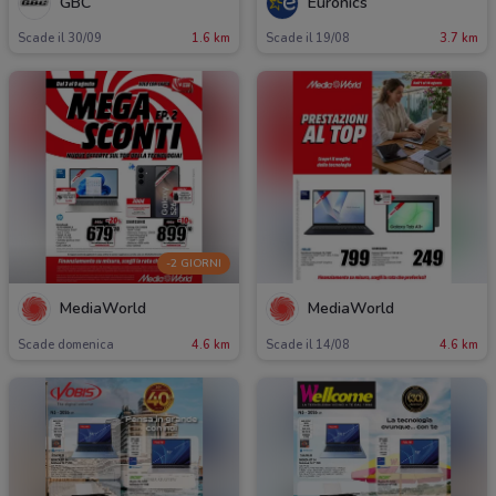
GBC
Euronics
Scade il 30/09
1.6 km
Scade il 19/08
3.7 km
-2 GIORNI
MediaWorld
MediaWorld
Scade domenica
4.6 km
Scade il 14/08
4.6 km