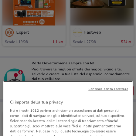
Expert
Fastweb
Scade il 19/08
1.1 km
Scade il 27/08
524 m
Porta DoveConviene sempre con te!
Puoi trovare le migliori offerte dei negozi vicino a te,
salvarle e creare la tua lista del risparmio, comodamente
dal tuo cellulare.
Continua senza accettare
SCARICA L’APP
Ci importa della tua privacy
Noi e i nostri
1012
partner archiviamo e accediamo ai dati personali,
come i dati di navigazione gli o identificatori univoci, sul tuo dispositivo.
Selezionando Accetto, abiliti le tecnologie di tracciamento affinché
supportino gli scopi mostrati alla voce "Noi e i nostri partner trattiamo i
dati da fornire". Nel caso in cui queste tecnologie dovessero essere