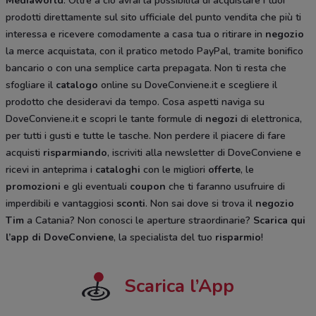
Mediaworld
. Oltre a ciò avrai la possibilità di acquistare i tuoi
prodotti direttamente sul sito ufficiale del punto vendita che più ti
interessa e ricevere comodamente a casa tua o ritirare in
negozio
la merce acquistata, con il pratico metodo PayPal, tramite bonifico
bancario o con una semplice carta prepagata. Non ti resta che
sfogliare il
catalogo
online su DoveConviene.it e scegliere il
prodotto che desideravi da tempo. Cosa aspetti naviga su
DoveConviene.it e scopri le tante formule di
negozi
di elettronica,
per tutti i gusti e tutte le tasche. Non perdere il piacere di fare
acquisti
risparmiando
, iscriviti alla newsletter di DoveConviene e
ricevi in anteprima i
cataloghi
con le migliori
offerte
, le
promozioni
e gli eventuali
coupon
che ti faranno usufruire di
imperdibili e vantaggiosi
sconti
. Non sai dove si trova il
negozio
Tim
a Catania? Non conosci le aperture straordinarie?
Scarica qui
l’app di DoveConviene
, la specialista del tuo
risparmio
!
Scarica l’App