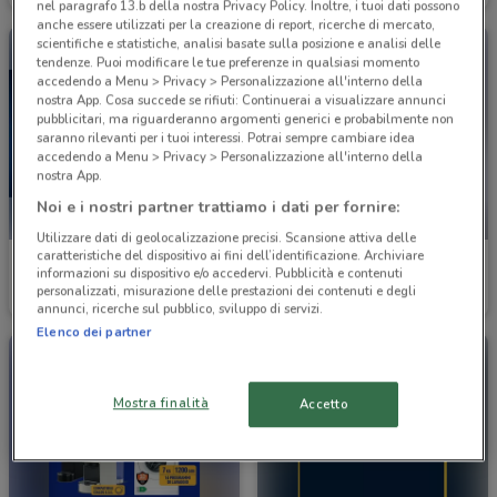
nel paragrafo 13.b della nostra Privacy Policy. Inoltre, i tuoi dati possono
anche essere utilizzati per la creazione di report, ricerche di mercato,
scientifiche e statistiche, analisi basate sulla posizione e analisi delle
tendenze. Puoi modificare le tue preferenze in qualsiasi momento
accedendo a Menu > Privacy > Personalizzazione all'interno della
nostra App. Cosa succede se rifiuti: Continuerai a visualizzare annunci
pubblicitari, ma riguarderanno argomenti generici e probabilmente non
saranno rilevanti per i tuoi interessi. Potrai sempre cambiare idea
accedendo a Menu > Privacy > Personalizzazione all'interno della
nostra App.
Noi e i nostri partner trattiamo i dati per fornire:
NUOVO
Utilizzare dati di geolocalizzazione precisi. Scansione attiva delle
caratteristiche del dispositivo ai fini dell’identificazione. Archiviare
LaFeltrinelli
Gamelife
informazioni su dispositivo e/o accedervi. Pubblicità e contenuti
personalizzati, misurazione delle prestazioni dei contenuti e degli
Scade il 31/08
864 m
Scade il 12/11
879 m
annunci, ricerche sul pubblico, sviluppo di servizi.
Elenco dei partner
Mostra finalità
Accetto