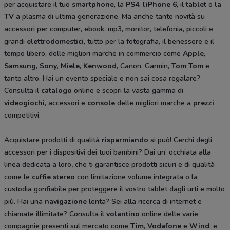
per acquistare il tuo
smartphone
, la
PS4
, l’
iPhone 6
, il
tablet
o
la
TV
a plasma di ultima generazione. Ma anche tante novità su
accessori per computer, ebook, mp3, monitor, telefonia, piccoli e
grandi
elettrodomestici
, tutto per la fotografia, il benessere e il
tempo libero, delle migliori marche in commercio come
Apple
,
Samsung
,
Sony
,
Miele
,
Kenwood
, Canon, Garmin,
Tom Tom
e
tanto altro. Hai un evento speciale e non sai cosa regalare?
Consulta il
catalogo
online e scopri la vasta gamma di
videogiochi
, accessori e
console
delle migliori marche a
prezzi
competitivi.
Acquistare prodotti di qualità
risparmiando
si può! Cerchi degli
accessori per i dispositivi dei tuoi bambini? Dai un’ occhiata alla
linea dedicata a loro
,
che ti garantisce prodotti sicuri e di qualità
come le
cuffie stereo
con limitazione volume integrata o la
custodia gonfiabile per proteggere il vostro tablet dagli urti e molto
più. Hai una
navigazione
lenta? Sei alla ricerca di internet e
chiamate illimitate? Consulta il
volantino
online delle varie
compagnie presenti sul mercato come
Tim
,
Vodafone
e
Wind
, e