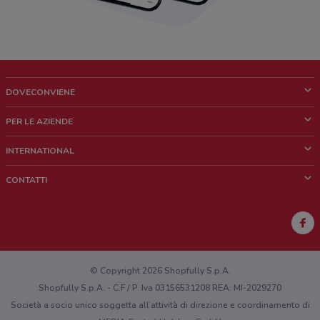
DOVECONVIENE
Cos'è DoveConviene
PER LE AZIENDE
Chi siamo
Cosa facciamo
INTERNATIONAL
News e media
Richieste commerciali e marketing
Brazil
CONTATTI
Lavora con noi
Mexico
Segnalazione punto vendita
France
Segnalazione Volantino
Australia
Hai un malfunzionamento sul web o sull'app?
New Zealand
© Copyright 2026 Shopfully S.p.A.
Shopfully S.p.A. - C.F / P. Iva 03156531208 REA: MI-2029270
Società a socio unico soggetta all’attività di direzione e coordinamento di