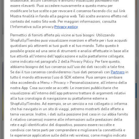
disabilitate, alcuni contenuti e annunci visualizzati potrebbero non
essere rilevanti. Puoi accedere nuovamente a questo menu per
modificare le tue scelte o per revocare il consenso facendo clic sul link
Mostra finalità in fondo alla pagina web. Tali scelte avranno effetto nel
contesto del nostro Sito web. Per maggiori informazioni, consulta
l'Informativa sulla privacy.
Privacy policy
NUOVO
Permettici di fornirti offerte più vicine ai tuoi bisogni: Utilizzando
Shopfully/Tiendeo puoi visualizzare inserzioni e offerte per i tuoi acquisti
Giunti al Punto
Giunti al Punto
quotidiani più attinenti ai tuoi gusti e al tuo mondo. Tutto questo è
possibile grazie ad una serie di strumenti e analisi effettuate in base alle
Scade il 16/08
532 m
Scade il 16/08
532 m
tue attività all'interno dell'applicazione e sulle piattaforme collegate,
come indicato nel paragrafo 2 della Privacy Policy. Per fare questo,
abbiamo bisogno del tuo consenso sull'uso dei dati raccolti a tale fine.
Se dai il tuo consenso condivideremo i tuoi dati personali con
Partners
in
tutto il mondo attraverso l’uso di SDK esterne. Puoi sempre cambiare
idea accedendo a Menu > Privacy > Personalizzazione, all’interno della
nostra App. Cosa succede se accetti: Le inserzioni pubblicitarie che
visualizzerai all'interno dell’app potranno trattare di argomenti relativi
alla tua cronologia di navigazione su piattaforme esterne a
Shopfully/Tiendeo. Ad esempio, se un servizio a noi collegato ci informa
che hai navigato in un sito di viaggi, potremo mostrarti delle offerte a
tema vacanze. Inoltre, i dati sulla posizione (nel caso in cui abbia fornito
-2 GIORNI
il relativo consenso) insieme alle informazioni sulle prestazioni della
rete e agli identificativi del dispositivo, possono essere raccolte e
Giunti al Punto
Mondadori Store
condivisi con terze parti per comprendere e migliorare la connettività e
le esperienze applicative sulle delle reti wireless, come meglio indicato
Scade domenica
532 m
Scade il 23/08
831 m