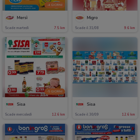
-4 GIORNI
Mersì
Migro
Scade martedì
7.5 km
Scade il 31/08
9.6 km
-5 GIORNI
Sisa
Sisa
Scade mercoledì
12.6 km
Scade il 30/09
12.6 km