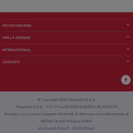
DOVECONVIENE
Cos'è DoveConviene
PER LE AZIENDE
Chi siamo
Cosa facciamo
INTERNATIONAL
News e media
Richieste commerciali e marketing
Brazil
CONTATTI
Lavora con noi
Mexico
Segnalazione punto vendita
France
Segnalazione Volantino
Australia
Hai un malfunzionamento sul web o sull'app?
New Zealand
© Copyright 2026 Shopfully S.p.A.
Shopfully S.p.A. - C.F / P. Iva 03156531208 REA: MI-2029270
Società a socio unico soggetta all’attività di direzione e coordinamento di
MEDIA Central Holding GmbH
Via Giosuè Borsi 9 - 20143 Milano