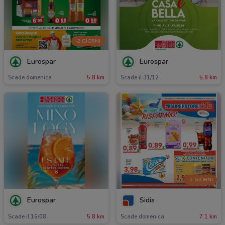
-2 GIORNI
Eurospar
Eurospar
Scade domenica
5.8 km
Scade il 31/12
5.8 km
-2 GIORNI
Eurospar
Sidis
Scade il 16/08
5.8 km
Scade domenica
7.1 km