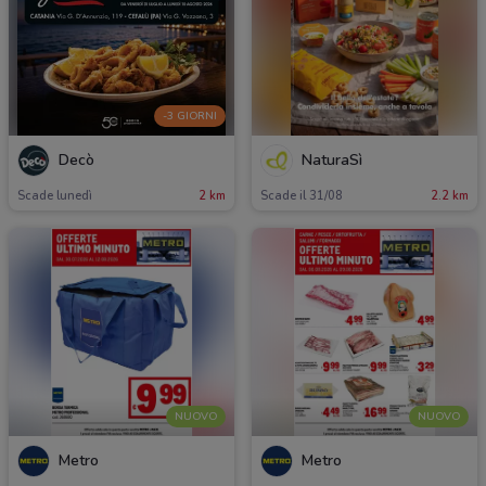
-3 GIORNI
Decò
NaturaSì
Scade lunedì
2 km
Scade il 31/08
2.2 km
NUOVO
NUOVO
Metro
Metro