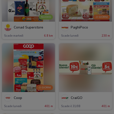
NUOVO
-3 GIORNI
Conad Superstore
PaghiPoco
Scade martedì
6.8 km
Scade lunedì
230 m
-3 GIORNI
Coop
CraiGO
Scade lunedì
401 m
Scade il 31/08
401 m