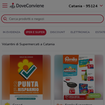
Catania - 95124
IN EVIDENZA
IPER E SUPER
DISCOUNT
ELETTRONICA
ESTAT
Volantini di Supermercati a Catania
NUOVO