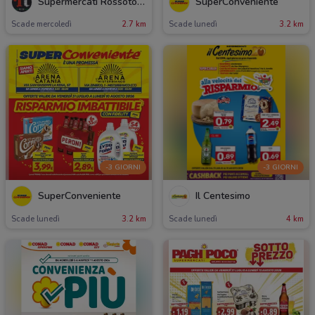
Supermercati Rossotono Local
SuperConveniente
Scade mercoledì
2.7 km
Scade lunedì
3.2 km
-3 GIORNI
-3 GIORNI
SuperConveniente
Il Centesimo
Scade lunedì
3.2 km
Scade lunedì
4 km