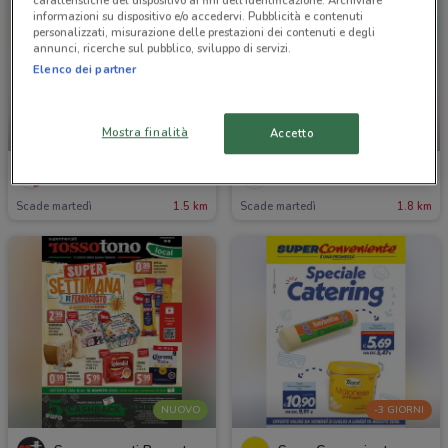
caratteristiche del dispositivo ai fini dell’identificazione. Archiviare
informazioni su dispositivo e/o accedervi. Pubblicità e contenuti
personalizzati, misurazione delle prestazioni dei contenuti e degli
annunci, ricerche sul pubblico, sviluppo di servizi.
Elenco dei partner
Mostra finalità
Accetto
NUOVO
NUOVO
Conad City
Conad
Scade martedì
1.5 km
Scade martedì
1.8 km
NUOVO
-3 GIORNI