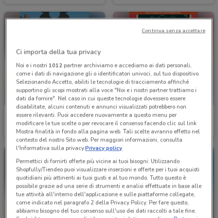
Continua senza accettare
Ci importa della tua privacy
Noi e i nostri
1012
partner archiviamo e accediamo ai dati personali,
come i dati di navigazione gli o identificatori univoci, sul tuo dispositivo.
Selezionando Accetto, abiliti le tecnologie di tracciamento affinché
supportino gli scopi mostrati alla voce "Noi e i nostri partner trattiamo i
dati da fornire". Nel caso in cui queste tecnologie dovessero essere
disabilitate, alcuni contenuti e annunci visualizzati potrebbero non
essere rilevanti. Puoi accedere nuovamente a questo menu per
Conad
Conad Superstore
modificare le tue scelte o per revocare il consenso facendo clic sul link
Mostra finalità in fondo alla pagina web. Tali scelte avranno effetto nel
Scade il 16/08
1.8 km
Scade il 30/09
6.8 km
contesto del nostro Sito web. Per maggiori informazioni, consulta
l'Informativa sulla privacy.
Privacy policy
Permettici di fornirti offerte più vicine ai tuoi bisogni: Utilizzando
Shopfully/Tiendeo puoi visualizzare inserzioni e offerte per i tuoi acquisti
quotidiani più attinenti ai tuoi gusti e al tuo mondo. Tutto questo è
possibile grazie ad una serie di strumenti e analisi effettuate in base alle
tue attività all'interno dell'applicazione e sulle piattaforme collegate,
come indicato nel paragrafo 2 della Privacy Policy. Per fare questo,
abbiamo bisogno del tuo consenso sull'uso dei dati raccolti a tale fine.