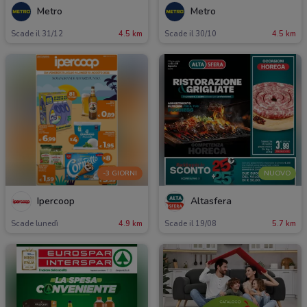
Metro
Metro
Scade il 31/12
4.5 km
Scade il 30/10
4.5 km
-3 GIORNI
NUOVO
Ipercoop
Altasfera
Scade lunedì
4.9 km
Scade il 19/08
5.7 km