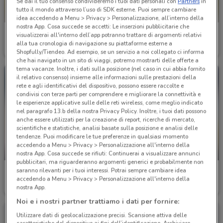
Se dai il tuo consenso condivideremo i tuoi dati personali con
Partners
in
tutto il mondo attraverso l’uso di SDK esterne. Puoi sempre cambiare
idea accedendo a Menu > Privacy > Personalizzazione, all’interno della
nostra App. Cosa succede se accetti: Le inserzioni pubblicitarie che
Conad Superstore
Ferrarelle
visualizzerai all'interno dell’app potranno trattare di argomenti relativi
alla tua cronologia di navigazione su piattaforme esterne a
Scade il 16/08
6.8 km
Scade il 16/08
401 m
Shopfully/Tiendeo. Ad esempio, se un servizio a noi collegato ci informa
che hai navigato in un sito di viaggi, potremo mostrarti delle offerte a
tema vacanze. Inoltre, i dati sulla posizione (nel caso in cui abbia fornito
il relativo consenso) insieme alle informazioni sulle prestazioni della
rete e agli identificativi del dispositivo, possono essere raccolte e
condivisi con terze parti per comprendere e migliorare la connettività e
le esperienze applicative sulle delle reti wireless, come meglio indicato
nel paragrafo 13.b della nostra Privacy Policy. Inoltre, i tuoi dati possono
anche essere utilizzati per la creazione di report, ricerche di mercato,
scientifiche e statistiche, analisi basate sulla posizione e analisi delle
tendenze. Puoi modificare le tue preferenze in qualsiasi momento
accedendo a Menu > Privacy > Personalizzazione all'interno della
-3 GIORNI
-3 GIORNI
nostra App. Cosa succede se rifiuti: Continuerai a visualizzare annunci
pubblicitari, ma riguarderanno argomenti generici e probabilmente non
saranno rilevanti per i tuoi interessi. Potrai sempre cambiare idea
Decò
SuperConveniente
accedendo a Menu > Privacy > Personalizzazione all'interno della
nostra App.
Scade lunedì
629 m
Scade lunedì
1.1 km
Noi e i nostri partner trattiamo i dati per fornire:
Utilizzare dati di geolocalizzazione precisi. Scansione attiva delle