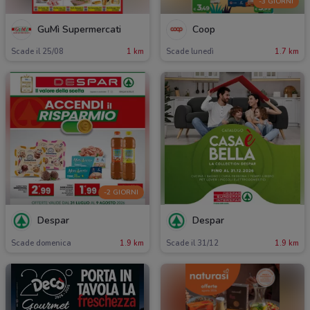
-3 GIORNI
GuMì Supermercati
Coop
Scade il 25/08
1 km
Scade lunedì
1.7 km
-2 GIORNI
Despar
Despar
Scade domenica
1.9 km
Scade il 31/12
1.9 km