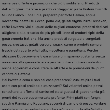
numerose offerte e promozioni che più ti soddisfano.
Prodotti
delle migliori marche a prezzi vantaggiosi
: pizza Buitoni, biscotti
Mulino Bianco, Coca Cola, preparati per torte Cameo, acqua
Rocchetta, pasta De Cecco, pollo Aia, gelati Algida, birra Heineken,
caffè Lavazza, vini e liquori delle migliori enoteche, prodotti dedicati
all'igiene e alla crescita dei più piccoli, linee di prodotti tipici della
gastronomia italiana
. Ma anche prodotti surgelati e congelati:
pesce, crostacei, gelati, verdure, snack, carne e prodotti sempre
freschi del reparto ortofrutta, macelleria e panetteria. Perché
utilizzare Doveconviene ti garantisce un risparmio costante senza
rinunciare alla genuinità, ecco perché potrai sfogliare i volantini
online aggiornati e consultare le
offerte
e le promozioni dei punti
vendita di Catania.
Hai invitati a cena e non sai cosa preparare? Vuoi stupire i tuoi
ospiti con piatti prelibati e stuzzicanti? Sui volantini online potrai
consultare le offerte di tantissimi piatti gustosi di gastronomia già
pronti del vostro supermercato preferito. Primi piatti con funghi,
speck e Parmigiano Reggiano, secondi di carne e di pesce, verdure
grigliate e per accontentare anche i più piccoli torta alla Nutella.