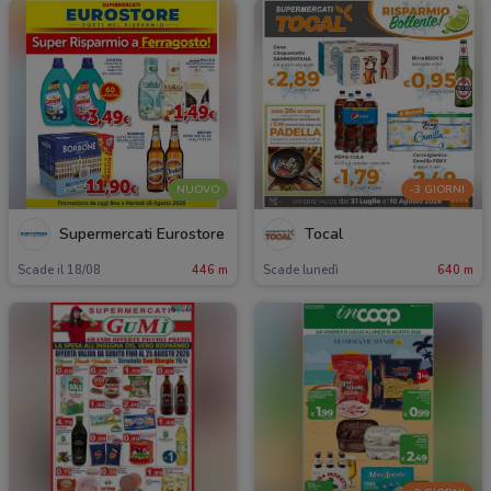
NUOVO
-3 GIORNI
Supermercati Eurostore
Tocal
Scade il 18/08
446 m
Scade lunedì
640 m