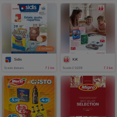
-1 GIORNO
Sidis
KiK
Scade domani
7.1 km
Scade il 16/08
7.3 km