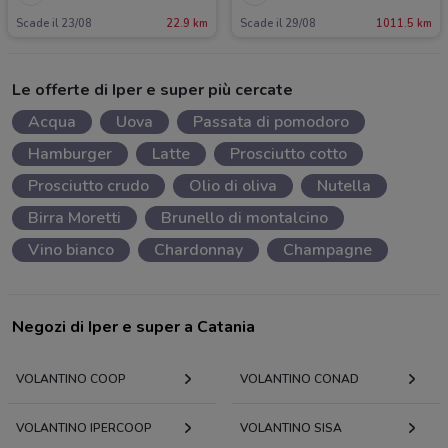
Scade il 23/08
22.9 km
Scade il 29/08
1011.5 km
Le offerte di Iper e super più cercate
Acqua
Uova
Passata di pomodoro
Hamburger
Latte
Prosciutto cotto
Prosciutto crudo
Olio di oliva
Nutella
Birra Moretti
Brunello di montalcino
Vino bianco
Chardonnay
Champagne
Negozi di Iper e super a Catania
VOLANTINO COOP
VOLANTINO CONAD
VOLANTINO IPERCOOP
VOLANTINO SISA