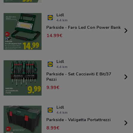
Lidl
4.4 km
Parkside - Faro Led Con Power Bank
14.99
Lidl
4.4 km
Parkside - Set Cacciaviti E Bit/37
Pezzi
9.99
Lidl
4.4 km
Parkside - Valigetta Portattrezzi
8.99