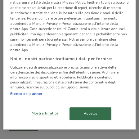
nel paragrafo 13.b della nostra Privacy Policy. Inoltre, i tuoi dati possono
4.4 km
anche essere utilizzati per la creazione di report, ricerche di mercato,
Parkside - Corda Multiuso/30 M
scientifiche e statistiche, analisi basate sulla posizione e analisi delle
2.99
tendenze. Puoi modificare le tue preferenze in qualsiasi momento
accedendo a Menu > Privacy > Personalizzazione all'interno della
nostra App. Cosa succede se rifiuti: Continuerai a visualizzare annunci
pubblicitari, ma riguarderanno argomenti generici e probabilmente non
saranno rilevanti per i tuoi interessi. Potrai sempre cambiare idea
Lidl
accedendo a Menu > Privacy > Personalizzazione all'interno della
nostra App.
4.4 km
Parkside Performance - Batteria
Noi e i nostri partner trattiamo i dati per fornire:
Smart 12 Ah
Utilizzare dati di geolocalizzazione precisi. Scansione attiva delle
79.00
caratteristiche del dispositivo ai fini dell’identificazione. Archiviare
informazioni su dispositivo e/o accedervi. Pubblicità e contenuti
personalizzati, misurazione delle prestazioni dei contenuti e degli
annunci, ricerche sul pubblico, sviluppo di servizi.
Lidl
Elenco dei partner
4.4 km
Parkside Performance - Batteria 2,5
Ah Con Caricabatterie
Mostra finalità
Accetto
19.99
-20%
24.99