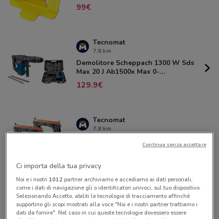
99
Tecnomat
7.8 km
Demolitore Scheppach 1300 W Sds
Max 20 J Ab1500x Max 0-
4100colpi/min Peso 9,5 Kg
129.9
Tecnomat
7.8 km
2 Cavalletti In Plastica Tood Portata
Continua senza accettare
200 Kg 60x10x80 Cm (lxpxh) Con
Vassoio Porta Utensili
21
Ci importa della tua privacy
Noi e i nostri
1012
partner archiviamo e accediamo ai dati personali,
come i dati di navigazione gli o identificatori univoci, sul tuo dispositivo.
Selezionando Accetto, abiliti le tecnologie di tracciamento affinché
Emisfero
supportino gli scopi mostrati alla voce "Noi e i nostri partner trattiamo i
19.8 km
dati da fornire". Nel caso in cui queste tecnologie dovessero essere
Cecotec - Set Cacciaviti