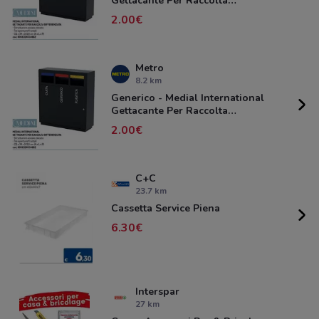
Gettacante Per Raccolta
Differenzilata
2.00
Metro
8.2 km
Generico - Medial International
Gettacante Per Raccolta
Differenzilata
2.00
C+C
23.7 km
Cassetta Service Piena
6.30
Interspar
27 km