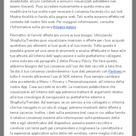
disabilitate, alcuni contenuti e annunci visualizzati potrebbero non
essere rilevanti. Puoi accedere nuovamente a questo menu per
9.90
modificare le tue scelte o per revocare il consenso facendo clic sul link
Mostra finalità in fondo alla pagina web. Tali scelte avranno effetto nel
contesto del nostro Sito web. Per maggiori informazioni, consulta
l'Informativa sulla privacy.
Privacy policy
Prodotti consigliati
Permettici di fornirti offerte più vicine ai tuoi bisogni: Utilizzando
Shopfully/Tiendeo puoi visualizzare inserzioni e offerte per i tuoi acquisti
quotidiani più attinenti ai tuoi gusti e al tuo mondo. Tutto questo è
Fai da te
possibile grazie ad una serie di strumenti e analisi effettuate in base alle
tue attività all'interno dell'applicazione e sulle piattaforme collegate,
Cacciavite
come indicato nel paragrafo 2 della Privacy Policy. Per fare questo,
Cassetta attrezzi
abbiamo bisogno del tuo consenso sull'uso dei dati raccolti a tale fine.
Se dai il tuo consenso condivideremo i tuoi dati personali con
Partners
in
tutto il mondo attraverso l’uso di SDK esterne. Puoi sempre cambiare
idea accedendo a Menu > Privacy > Personalizzazione, all’interno della
Lidl
nostra App. Cosa succede se accetti: Le inserzioni pubblicitarie che
4.4 km
visualizzerai all'interno dell’app potranno trattare di argomenti relativi
alla tua cronologia di navigazione su piattaforme esterne a
Parkside - Batteria 2 Ah
Shopfully/Tiendeo. Ad esempio, se un servizio a noi collegato ci informa
12.99
che hai navigato in un sito di viaggi, potremo mostrarti delle offerte a
14.99
tema vacanze. Inoltre, i dati sulla posizione (nel caso in cui abbia fornito
-13%
il relativo consenso) insieme alle informazioni sulle prestazioni della
rete e agli identificativi del dispositivo, possono essere raccolte e
condivisi con terze parti per comprendere e migliorare la connettività e
Lidl
le esperienze applicative sulle delle reti wireless, come meglio indicato