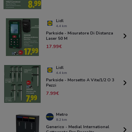
Lidl
4.4 km
Parkside - Misuratore Di Distanza
Laser 50 M
17.99
Lidl
4.4 km
Parkside - Morsetto A Vite/1/2 O 3
Pezzi
7.99
Metro
8.2 km
Generico - Medial International