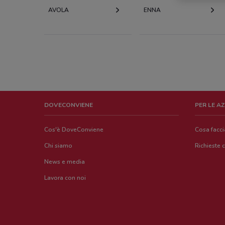
AVOLA
ENNA
DOVECONVIENE
PER LE A
Cos'è DoveConviene
Cosa facc
Chi siamo
Richieste 
News e media
Lavora con noi