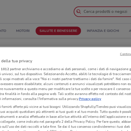
NTO
MOTORI
SALUTE E BENESSERE
INFANZIA E GIOCHI
A
i di apertura e Indirizzi
Contin
 della tua privacy
Negozi Alphega Farmacia a Catania
i
1012
partner archiviamo e accediamo ai dati personali, come i dati di navigazione g
ri univoci, sul tuo dispositivo. Selezionando Accetto, abiliti le tecnologie di tracciame
armacia
Neg
li scopi mostrati alla voce "Noi e i nostri partner trattiamo i dati da fornire". Nel caso 
ovessero essere disabilitate, alcuni contenuti e annunci visualizzati potrebbero non ess
re nuovamente a questo menu per modificare le tue scelte o per revocare il consenso
tra finalità in fondo alla pagina web. Tali scelte avranno effetto nel contesto del nost
 informazioni, consulta l'Informativa sulla privacy.
Privacy policy
i fornirti offerte più vicine ai tuoi bisogni: Utilizzando Shopfully/Tiendeo puoi visualizz
i tuoi acquisti quotidiani più attinenti ai tuoi gusti e al tuo mondo. Tutto questo è possi
 strumenti e analisi effettuate in base alle tue attività all'interno dell'applicazione e 
collegate, come indicato nel paragrafo 2 della Privacy Policy. Per fare questo, abbi
 sull'uso dei dati raccolti a tale fine. Se dai il tuo consenso condivideremo i tuoi dati