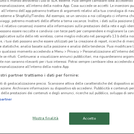
tutto il mondo attraverso l’uso di SDK esterne. Puoi sempre cambiare idea accedend
rsonalizzazione, all’interno della nostra App. Cosa succede se accetti: Le inserzioni pu
i all'interno dell’app potranno trattare di argomenti relativi alla tua cronologia di na
esterne a Shopfully/Tiendeo. Ad esempio, se un servizio a noi collegato ci informa ch
i viaggi, potremo mostrarti delle offerte a tema vacanze. Inoltre, i dati sulla posizione 
o il relativo consenso) insieme alle informazioni sulle prestazioni della rete e agli ident
ato volantini nella tua zona. Riprova più tardi.
 possono essere raccolte e condivisi con terze parti per comprendere e migliorare la conn
pplicative sulle delle reti wireless, come meglio indicato nel paragrafo 13.b della no
re, i tuoi dati possono anche essere utilizzati per la creazione di report, ricerche di mer
 e statistiche, analisi basate sulla posizione e analisi delle tendenze. Puoi modificare l
in qualsiasi momento accedendo a Menu > Privacy > Personalizzazione all'interno del
 se rifiuti: Continuerai a visualizzare annunci pubblicitari, ma riguarderanno argome
te non saranno rilevanti per i tuoi interessi. Potrai sempre cambiare idea accedendo
rsonalizzazione all'interno della nostra App.
cinanze
stri partner trattiamo i dati per fornire:
ti di geolocalizzazione precisi. Scansione attiva delle caratteristiche del dispositivo ai 
icazione. Archiviare informazioni su dispositivo e/o accedervi. Pubblicità e contenuti per
MISTERBIANCO
SAN GIOVANNI LA
delle prestazioni dei contenuti e degli annunci, ricerche sul pubblico, sviluppo di servi
Alp
PUNTA
partner
BIANCAVILLA
GIARRE
Mostra finalità
Accetto
RAGUSA
CALTAGIRONE