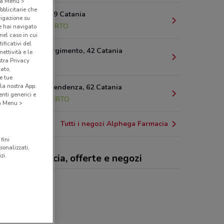
o a Menu >
bblicitarie che
Via Etnea, 79 Catania
vigazione su
871 m
APERTO
e hai navigato
(nel caso in cui
ificativi del
Piazza Risorgimento, 42 Catania
ettività e le
stra Privacy
971 m
cato,
e tue
la nostra App.
Corso Indipendenza, 62 Catania
nti generici e
1.2 km
APERTO
 a Menu >
Tutti i negozi Alphega Farmacia
fini
sonalizzati,
zi.
hega Farmacia, offerte e negozi