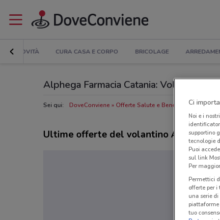
NOVITÀ
CURA CASA E CORPO
BRICOLAGE
ARREDAME
Alphega Farmacia Catania: Volantino, Orar
Ci importa
Sei qui:
DoveConviene
Offerte Salute e Benessere a Catania
Noi e i nostr
identificato
Ultime offerte del volantino Alphega F
supportino g
tecnologie d
Puoi accede
sul link Mos
Per maggiori
Permettici d
offerte per 
una serie di
piattaforme 
tuo consenso