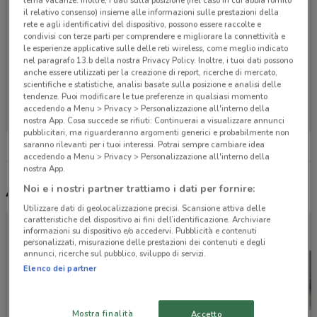
tema vacanze. Inoltre, i dati sulla posizione (nel caso in cui abbia fornito
il relativo consenso) insieme alle informazioni sulle prestazioni della
rete e agli identificativi del dispositivo, possono essere raccolte e
condivisi con terze parti per comprendere e migliorare la connettività e
le esperienze applicative sulle delle reti wireless, come meglio indicato
nel paragrafo 13.b della nostra Privacy Policy. Inoltre, i tuoi dati possono
anche essere utilizzati per la creazione di report, ricerche di mercato,
scientifiche e statistiche, analisi basate sulla posizione e analisi delle
Non ci sono negozi nelle vicinanze
tendenze. Puoi modificare le tue preferenze in qualsiasi momento
accedendo a Menu > Privacy > Personalizzazione all'interno della
nostra App. Cosa succede se rifiuti: Continuerai a visualizzare annunci
pubblicitari, ma riguarderanno argomenti generici e probabilmente non
saranno rilevanti per i tuoi interessi. Potrai sempre cambiare idea
accedendo a Menu > Privacy > Personalizzazione all'interno della
nostra App.
Noi e i nostri partner trattiamo i dati per fornire:
Altri volantini nelle vicinanze
Utilizzare dati di geolocalizzazione precisi. Scansione attiva delle
caratteristiche del dispositivo ai fini dell’identificazione. Archiviare
informazioni su dispositivo e/o accedervi. Pubblicità e contenuti
personalizzati, misurazione delle prestazioni dei contenuti e degli
annunci, ricerche sul pubblico, sviluppo di servizi.
Elenco dei partner
Mostra finalità
Accetto