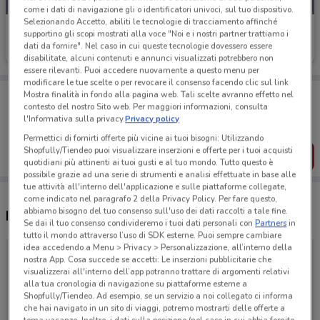
come i dati di navigazione gli o identificatori univoci, sul tuo dispositivo.
Selezionando Accetto, abiliti le tecnologie di tracciamento affinché
Just
supportino gli scopi mostrati alla voce "Noi e i nostri partner trattiamo i
dati da fornire". Nel caso in cui queste tecnologie dovessero essere
Scade il 31/12
disabilitate, alcuni contenuti e annunci visualizzati potrebbero non
essere rilevanti. Puoi accedere nuovamente a questo menu per
modificare le tue scelte o per revocare il consenso facendo clic sul link
Porta DoveConviene sempre con te!
Mostra finalità in fondo alla pagina web. Tali scelte avranno effetto nel
Puoi trovare le migliori offerte dei negozi vicino a te,
contesto del nostro Sito web. Per maggiori informazioni, consulta
salvarle e creare la tua lista del risparmio, comodamente
l'Informativa sulla privacy.
Privacy policy
dal tuo cellulare.
Permettici di fornirti offerte più vicine ai tuoi bisogni: Utilizzando
Shopfully/Tiendeo puoi visualizzare inserzioni e offerte per i tuoi acquisti
SCARICA L’APP
quotidiani più attinenti ai tuoi gusti e al tuo mondo. Tutto questo è
possibile grazie ad una serie di strumenti e analisi effettuate in base alle
tue attività all'interno dell'applicazione e sulle piattaforme collegate,
come indicato nel paragrafo 2 della Privacy Policy. Per fare questo,
abbiamo bisogno del tuo consenso sull'uso dei dati raccolti a tale fine.
Negozi Just a Catania
Se dai il tuo consenso condivideremo i tuoi dati personali con
Partners
in
tutto il mondo attraverso l’uso di SDK esterne. Puoi sempre cambiare
idea accedendo a Menu > Privacy > Personalizzazione, all’interno della
nostra App. Cosa succede se accetti: Le inserzioni pubblicitarie che
visualizzerai all'interno dell’app potranno trattare di argomenti relativi
alla tua cronologia di navigazione su piattaforme esterne a
Shopfully/Tiendeo. Ad esempio, se un servizio a noi collegato ci informa
che hai navigato in un sito di viaggi, potremo mostrarti delle offerte a