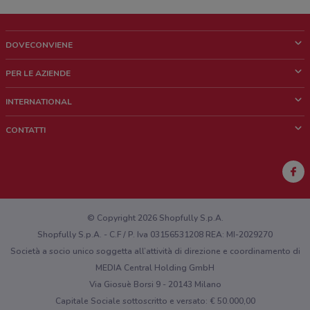
DOVECONVIENE
Cos'è DoveConviene
PER LE AZIENDE
Chi siamo
Cosa facciamo
INTERNATIONAL
News e media
Richieste commerciali e marketing
Brazil
CONTATTI
Lavora con noi
Mexico
Segnalazione punto vendita
France
Segnalazione Volantino
Australia
Hai un malfunzionamento sul web o sull'app?
New Zealand
© Copyright 2026 Shopfully S.p.A.
Shopfully S.p.A. - C.F / P. Iva 03156531208 REA: MI-2029270
Società a socio unico soggetta all’attività di direzione e coordinamento di
MEDIA Central Holding GmbH
Via Giosuè Borsi 9 - 20143 Milano
Capitale Sociale sottoscritto e versato: € 50.000,00