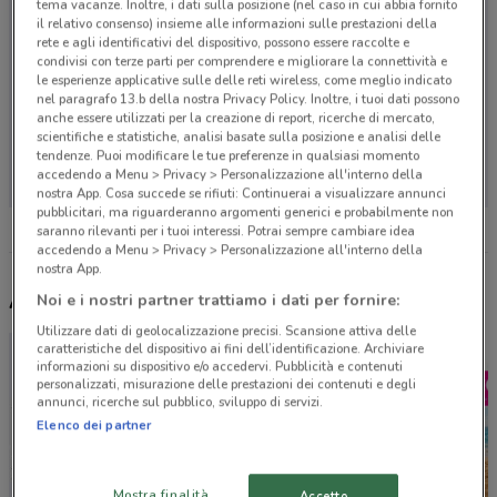
tema vacanze. Inoltre, i dati sulla posizione (nel caso in cui abbia fornito
il relativo consenso) insieme alle informazioni sulle prestazioni della
rete e agli identificativi del dispositivo, possono essere raccolte e
condivisi con terze parti per comprendere e migliorare la connettività e
le esperienze applicative sulle delle reti wireless, come meglio indicato
nel paragrafo 13.b della nostra Privacy Policy. Inoltre, i tuoi dati possono
anche essere utilizzati per la creazione di report, ricerche di mercato,
scientifiche e statistiche, analisi basate sulla posizione e analisi delle
Non ci sono negozi nelle vicinanze
tendenze. Puoi modificare le tue preferenze in qualsiasi momento
accedendo a Menu > Privacy > Personalizzazione all'interno della
nostra App. Cosa succede se rifiuti: Continuerai a visualizzare annunci
pubblicitari, ma riguarderanno argomenti generici e probabilmente non
saranno rilevanti per i tuoi interessi. Potrai sempre cambiare idea
accedendo a Menu > Privacy > Personalizzazione all'interno della
nostra App.
Altri volantini nelle vicinanze
Noi e i nostri partner trattiamo i dati per fornire:
Utilizzare dati di geolocalizzazione precisi. Scansione attiva delle
caratteristiche del dispositivo ai fini dell’identificazione. Archiviare
informazioni su dispositivo e/o accedervi. Pubblicità e contenuti
personalizzati, misurazione delle prestazioni dei contenuti e degli
annunci, ricerche sul pubblico, sviluppo di servizi.
Elenco dei partner
Mostra finalità
Accetto