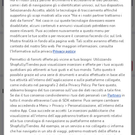
come i dati di navigazione gli o identificatori univoci, sul tuo dispositivo.
Selezionando Accetto, abiliti le tecnologie di tracciamento affinché
Notino
supportino gli scopi mostrati alla voce "Noi e i nostri partner trattiamo i
dati da fornire". Nel caso in cui queste tecnologie dovessero essere
Scade oggi
disabilitate, alcuni contenuti e annunci visualizzati potrebbero non
essere rilevanti. Puoi accedere nuovamente a questo menu per
modificare le tue scelte o per revocare il consenso facendo clic sul link
Porta DoveConviene sempre con te!
Mostra finalità in fondo alla pagina web. Tali scelte avranno effetto nel
Puoi trovare le migliori offerte dei negozi vicino a te,
contesto del nostro Sito web. Per maggiori informazioni, consulta
salvarle e creare la tua lista del risparmio, comodamente
l'Informativa sulla privacy.
Privacy policy
dal tuo cellulare.
Permettici di fornirti offerte più vicine ai tuoi bisogni: Utilizzando
Shopfully/Tiendeo puoi visualizzare inserzioni e offerte per i tuoi acquisti
SCARICA L’APP
quotidiani più attinenti ai tuoi gusti e al tuo mondo. Tutto questo è
possibile grazie ad una serie di strumenti e analisi effettuate in base alle
tue attività all'interno dell'applicazione e sulle piattaforme collegate,
come indicato nel paragrafo 2 della Privacy Policy. Per fare questo,
Negozi Notino a Catania
abbiamo bisogno del tuo consenso sull'uso dei dati raccolti a tale fine.
Se dai il tuo consenso condivideremo i tuoi dati personali con
Partners
in
tutto il mondo attraverso l’uso di SDK esterne. Puoi sempre cambiare
idea accedendo a Menu > Privacy > Personalizzazione, all’interno della
nostra App. Cosa succede se accetti: Le inserzioni pubblicitarie che
visualizzerai all'interno dell’app potranno trattare di argomenti relativi
alla tua cronologia di navigazione su piattaforme esterne a
Shopfully/Tiendeo. Ad esempio, se un servizio a noi collegato ci informa
che hai navigato in un sito di viaggi, potremo mostrarti delle offerte a