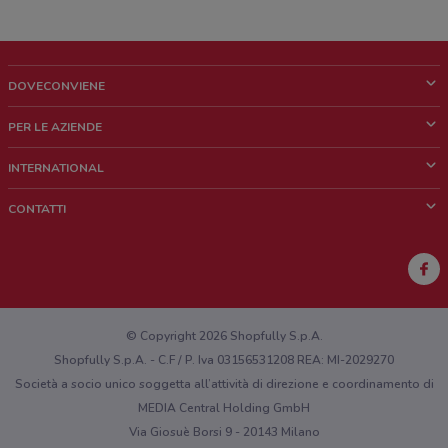
DOVECONVIENE
Cos'è DoveConviene
PER LE AZIENDE
Chi siamo
Cosa facciamo
INTERNATIONAL
News e media
Richieste commerciali e marketing
Brazil
CONTATTI
Lavora con noi
Mexico
Segnalazione punto vendita
France
Segnalazione Volantino
Australia
Hai un malfunzionamento sul web o sull'app?
New Zealand
© Copyright 2026 Shopfully S.p.A.
Shopfully S.p.A. - C.F / P. Iva 03156531208 REA: MI-2029270
Società a socio unico soggetta all’attività di direzione e coordinamento di
MEDIA Central Holding GmbH
Via Giosuè Borsi 9 - 20143 Milano