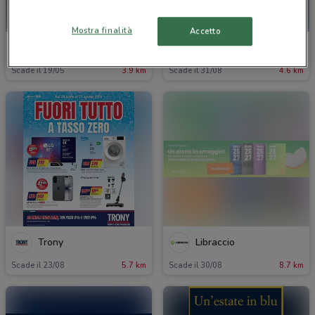
Mostra finalità
Accetto
Next
Amico Shop
Scade il 19/05
3.9 km
Scade il 31/08
4.6 km
Trony
Libraccio
Scade il 23/08
5.7 km
Scade il 30/08
8.7 km