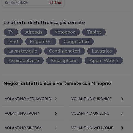
Scade il 19/05
11.4 km
Le offerte di Elettronica più cercate
Tv
Airpods
Notebook
Tablet
iPad
Frigoriferi
Congelatori
Lavastoviglie
Condizionatori
Lavatrice
Aspirapolvere
Smartphone
Apple Watch
Negozi di Elettronica a Vertemate con Minoprio
VOLANTINO MEDIAWORLD
VOLANTINO EURONICS
VOLANTINO TRONY
VOLANTINO UNIEURO
VOLANTINO SINERGY
VOLANTINO WELLCOME