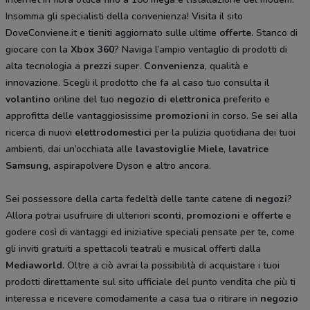
Insomma gli specialisti della convenienza! Visita il sito
DoveConviene.it e tieniti aggiornato sulle ultime
offerte.
Stanco di
giocare con la
Xbox 360
? Naviga l’ampio ventaglio di prodotti di
alta tecnologia a
prezzi
super.
Convenienza
, qualità e
innovazione. Scegli il prodotto che fa al caso tuo consulta il
volantino
online del tuo
negozio di elettronica
preferito e
approfitta delle vantaggiosissime
promozioni
in corso. Se sei alla
ricerca di nuovi
elettrodomestici
per la pulizia quotidiana dei tuoi
ambienti, dai un’occhiata alle
lavastoviglie Miele
,
lavatrice
Samsung
, aspirapolvere Dyson
e altro ancora.
Sei possessore della carta fedeltà delle tante catene di
negozi
?
Allora potrai usufruire di ulteriori
sconti
,
promozioni
e
offerte
e
godere così di vantaggi ed iniziative speciali pensate per te, come
gli inviti gratuiti a spettacoli teatrali e musical offerti dalla
Mediaworld
. Oltre a ciò avrai la possibilità di acquistare i tuoi
prodotti direttamente sul sito ufficiale del punto vendita che più ti
interessa e ricevere comodamente a casa tua o ritirare in
negozio