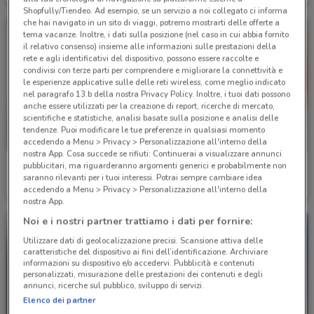
Shopfully/Tiendeo. Ad esempio, se un servizio a noi collegato ci informa
che hai navigato in un sito di viaggi, potremo mostrarti delle offerte a
tema vacanze. Inoltre, i dati sulla posizione (nel caso in cui abbia fornito
il relativo consenso) insieme alle informazioni sulle prestazioni della
rete e agli identificativi del dispositivo, possono essere raccolte e
condivisi con terze parti per comprendere e migliorare la connettività e
le esperienze applicative sulle delle reti wireless, come meglio indicato
nel paragrafo 13.b della nostra Privacy Policy. Inoltre, i tuoi dati possono
anche essere utilizzati per la creazione di report, ricerche di mercato,
scientifiche e statistiche, analisi basate sulla posizione e analisi delle
tendenze. Puoi modificare le tue preferenze in qualsiasi momento
accedendo a Menu > Privacy > Personalizzazione all'interno della
nostra App. Cosa succede se rifiuti: Continuerai a visualizzare annunci
pubblicitari, ma riguarderanno argomenti generici e probabilmente non
Giunti al Punto
Giunti al Punto
saranno rilevanti per i tuoi interessi. Potrai sempre cambiare idea
accedendo a Menu > Privacy > Personalizzazione all'interno della
Scade domenica
3.3 km
Scade domenica
3.3 km
nostra App.
Noi e i nostri partner trattiamo i dati per fornire:
Utilizzare dati di geolocalizzazione precisi. Scansione attiva delle
caratteristiche del dispositivo ai fini dell’identificazione. Archiviare
informazioni su dispositivo e/o accedervi. Pubblicità e contenuti
personalizzati, misurazione delle prestazioni dei contenuti e degli
annunci, ricerche sul pubblico, sviluppo di servizi.
Elenco dei partner