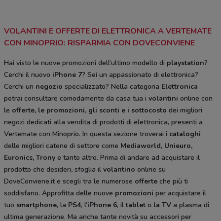
VOLANTINI E OFFERTE DI ELETTRONICA A VERTEMATE
CON MINOPRIO: RISPARMIA CON DOVECONVIENE
Hai visto le nuove promozioni dell’ultimo modello di
playstation
?
Cerchi il nuovo
iPhone 7
? Sei un appassionato di elettronica?
Cerchi un
negozio
specializzato? Nella categoria
Elettronica
potrai consultare comodamente da casa tua i
volantini
online con
le
offerte, le promozioni, gli sconti e i sottocosto
dei migliori
negozi dedicati alla vendita di prodotti di elettronica
,
presenti a
Vertemate con Minoprio. In questa sezione troverai i
cataloghi
delle migliori catene di settore come
Mediaworld
,
Unieuro,
Euronics, Trony
e tanto altro. Prima di andare ad acquistare il
prodotto che desideri
,
sfoglia il
volantino
online su
DoveConviene.it e scegli tra le numerose
offerte
che più ti
soddisfano. Approfitta delle nuove
promozioni
per acquistare il
tuo
smartphone
, la
PS4
, l’
iPhone 6
, il
tablet
o
la TV
a plasma di
ultima generazione. Ma anche tante novità su accessori per