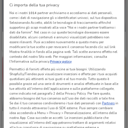
Ci importa della tua privacy
Noi e i nostri
1014
partner archiviamo e accediamo ai dati personali,
come i dati di navigazione gli o identificatori univoci, sul tuo dispositivo.
Selezionando Accetto, abiliti le tecnologie di tracciamento affinché
NUOVO
supportino gli scopi mostrati alla voce "Noi e i nostri partner trattiamo i
dati da fornire". Nel caso in cui queste tecnologie dovessero essere
disabilitate, alcuni contenuti e annunci visualizzati potrebbero non
Gamelife
MediaWorld
essere rilevanti. Puoi accedere nuovamente a questo menu per
modificare le tue scelte o per revocare il consenso facendo clic sul link
Scade il 12/11
3.2 km
Scade il 19/08
3.2 km
Mostra finalità in fondo alla pagina web. Tali scelte avranno effetto nel
contesto del nostro Sito web. Per maggiori informazioni, consulta
l'Informativa sulla privacy.
Privacy policy
Permettici di fornirti offerte più vicine ai tuoi bisogni: Utilizzando
Shopfully/Tiendeo puoi visualizzare inserzioni e offerte per i tuoi acquisti
quotidiani più attinenti ai tuoi gusti e al tuo mondo. Tutto questo è
possibile grazie ad una serie di strumenti e analisi effettuate in base alle
tue attività all'interno dell'applicazione e sulle piattaforme collegate,
come indicato nel paragrafo 2 della Privacy Policy. Per fare questo,
abbiamo bisogno del tuo consenso sull'uso dei dati raccolti a tale fine.
Se dai il tuo consenso condivideremo i tuoi dati personali con
Partners
in
-4 GIORNI
NUOVO
tutto il mondo attraverso l’uso di SDK esterne. Puoi sempre cambiare
idea accedendo a Menu > Privacy > Personalizzazione, all’interno della
MediaWorld
Giunti al Punto
nostra App. Cosa succede se accetti: Le inserzioni pubblicitarie che
visualizzerai all'interno dell’app potranno trattare di argomenti relativi
Scade venerdì
3.2 km
Scade domenica
3.3 km
alla tua cronologia di navigazione su piattaforme esterne a