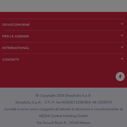
DOVECONVIENE
Cos'è DoveConviene
PER LE AZIENDE
Chi siamo
Cosa facciamo
INTERNATIONAL
News e media
Richieste commerciali e marketing
Brazil
CONTATTI
Lavora con noi
Mexico
Segnalazione punto vendita
France
Segnalazione Volantino
Australia
Hai un malfunzionamento sul web o sull'app?
New Zealand
© Copyright 2026 Shopfully S.p.A.
Shopfully S.p.A. - C.F / P. Iva 03156531208 REA: MI-2029270
Società a socio unico soggetta all’attività di direzione e coordinamento di
MEDIA Central Holding GmbH
Via Giosuè Borsi 9 - 20143 Milano