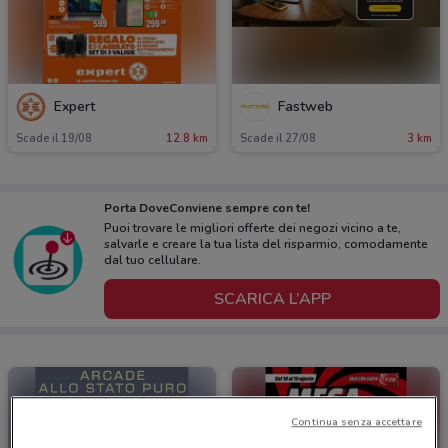
Expert
Fastweb
Scade il 19/08
12.8 km
Scade il 27/08
3 km
Porta DoveConviene sempre con te!
Puoi trovare le migliori offerte dei negozi vicino a te,
salvarle e creare la tua lista del risparmio, comodamente
dal tuo cellulare.
SCARICA L’APP
Continua senza accettare