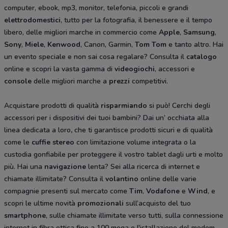
computer, ebook, mp3, monitor, telefonia, piccoli e grandi
elettrodomestici
, tutto per la fotografia, il benessere e il tempo
libero, delle migliori marche in commercio come
Apple
,
Samsung
,
Sony
,
Miele
,
Kenwood
, Canon, Garmin,
Tom Tom
e tanto altro. Hai
un evento speciale e non sai cosa regalare? Consulta il
catalogo
online e scopri la vasta gamma di
videogiochi
, accessori e
console
delle migliori marche a
prezzi
competitivi.
Acquistare prodotti di qualità
risparmiando
si può! Cerchi degli
accessori per i dispositivi dei tuoi bambini? Dai un’ occhiata alla
linea dedicata a loro
,
che ti garantisce prodotti sicuri e di qualità
come le
cuffie stereo
con limitazione volume integrata o la
custodia gonfiabile per proteggere il vostro tablet dagli urti e molto
più. Hai una
navigazione
lenta? Sei alla ricerca di internet e
chiamate illimitate? Consulta il
volantino
online delle varie
compagnie presenti sul mercato come
Tim
,
Vodafone
e
Wind
, e
scopri le ultime novità
promozionali
sull’acquisto del tuo
smartphone
, sulle chiamate illimitate verso tutti, sulla connessione
internet in fibra ottica fino a 100 mega e l'istallazione del modem.