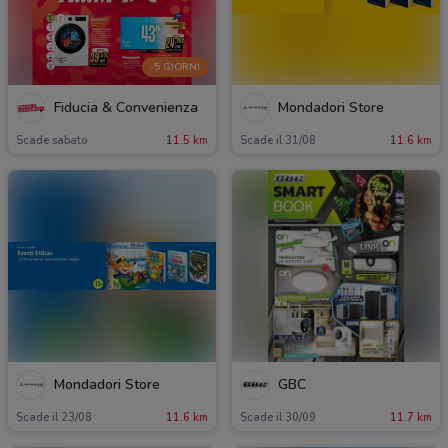
-5 GIORNI
Fiducia & Convenienza
Mondadori Store
Scade sabato
11.5 km
Scade il 31/08
11.6 km
Mondadori Store
GBC
Scade il 23/08
11.6 km
Scade il 30/09
11.7 km