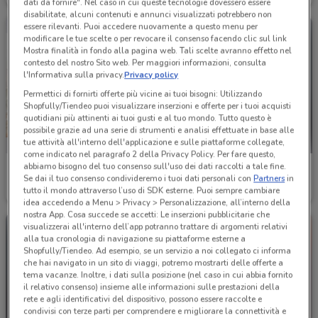
dati da fornire". Nel caso in cui queste tecnologie dovessero essere
disabilitate, alcuni contenuti e annunci visualizzati potrebbero non
essere rilevanti. Puoi accedere nuovamente a questo menu per
modificare le tue scelte o per revocare il consenso facendo clic sul link
Mostra finalità in fondo alla pagina web. Tali scelte avranno effetto nel
contesto del nostro Sito web. Per maggiori informazioni, consulta
l'Informativa sulla privacy.
Privacy policy
Permettici di fornirti offerte più vicine ai tuoi bisogni: Utilizzando
Shopfully/Tiendeo puoi visualizzare inserzioni e offerte per i tuoi acquisti
quotidiani più attinenti ai tuoi gusti e al tuo mondo. Tutto questo è
possibile grazie ad una serie di strumenti e analisi effettuate in base alle
tue attività all'interno dell'applicazione e sulle piattaforme collegate,
come indicato nel paragrafo 2 della Privacy Policy. Per fare questo,
abbiamo bisogno del tuo consenso sull'uso dei dati raccolti a tale fine.
Hervit
Barazza
Se dai il tuo consenso condivideremo i tuoi dati personali con
Partners
in
tutto il mondo attraverso l’uso di SDK esterne. Puoi sempre cambiare
Scade il 22/09
5.6 km
Scade il 31/12
5.8 km
idea accedendo a Menu > Privacy > Personalizzazione, all’interno della
nostra App. Cosa succede se accetti: Le inserzioni pubblicitarie che
visualizzerai all'interno dell’app potranno trattare di argomenti relativi
alla tua cronologia di navigazione su piattaforme esterne a
Shopfully/Tiendeo. Ad esempio, se un servizio a noi collegato ci informa
che hai navigato in un sito di viaggi, potremo mostrarti delle offerte a
tema vacanze. Inoltre, i dati sulla posizione (nel caso in cui abbia fornito
il relativo consenso) insieme alle informazioni sulle prestazioni della
rete e agli identificativi del dispositivo, possono essere raccolte e
condivisi con terze parti per comprendere e migliorare la connettività e