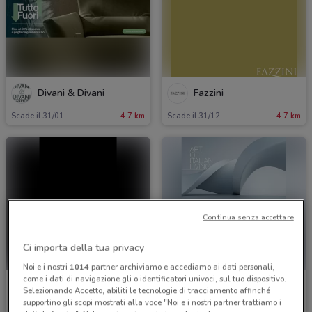
Divani & Divani
Fazzini
Scade il 31/01
4.7 km
Scade il 31/12
4.7 km
Continua senza accettare
Ci importa della tua privacy
Noi e i nostri
1014
partner archiviamo e accediamo ai dati personali,
come i dati di navigazione gli o identificatori univoci, sul tuo dispositivo.
Emu
Chateau d'Ax
Selezionando Accetto, abiliti le tecnologie di tracciamento affinché
supportino gli scopi mostrati alla voce "Noi e i nostri partner trattiamo i
Scade il 31/12
4.8 km
Scade il 31/12
5.1 km