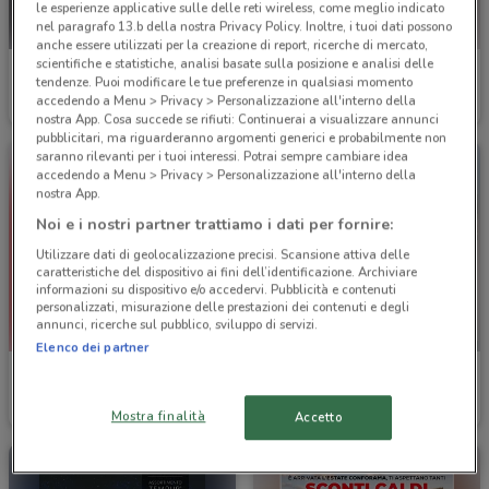
le esperienze applicative sulle delle reti wireless, come meglio indicato
nel paragrafo 13.b della nostra Privacy Policy. Inoltre, i tuoi dati possono
anche essere utilizzati per la creazione di report, ricerche di mercato,
scientifiche e statistiche, analisi basate sulla posizione e analisi delle
Barazza
Mondo Convenienza
tendenze. Puoi modificare le tue preferenze in qualsiasi momento
accedendo a Menu > Privacy > Personalizzazione all'interno della
Scade il 31/12
5.8 km
Scade il 31/08
6 km
nostra App. Cosa succede se rifiuti: Continuerai a visualizzare annunci
pubblicitari, ma riguarderanno argomenti generici e probabilmente non
saranno rilevanti per i tuoi interessi. Potrai sempre cambiare idea
accedendo a Menu > Privacy > Personalizzazione all'interno della
nostra App.
Noi e i nostri partner trattiamo i dati per fornire:
Utilizzare dati di geolocalizzazione precisi. Scansione attiva delle
caratteristiche del dispositivo ai fini dell’identificazione. Archiviare
informazioni su dispositivo e/o accedervi. Pubblicità e contenuti
personalizzati, misurazione delle prestazioni dei contenuti e degli
annunci, ricerche sul pubblico, sviluppo di servizi.
Elenco dei partner
Gabel
Happy Casa Store
Scade il 19/05
6.7 km
Scade il 19/08
7 km
Mostra finalità
Accetto