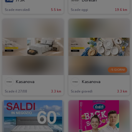
JYSK
Dorelan
Scade mercoledì
5.5 km
Scade oggi
19.6 km
-5 GIORNI
Kasanova
Kasanova
Scade il 27/08
3.3 km
Scade giovedì
3.3 km