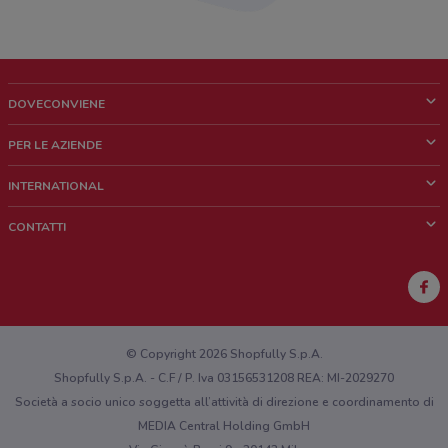
DOVECONVIENE
Cos'è DoveConviene
PER LE AZIENDE
Chi siamo
Cosa facciamo
INTERNATIONAL
News e media
Richieste commerciali e marketing
Brazil
CONTATTI
Lavora con noi
Mexico
Segnalazione punto vendita
France
Segnalazione Volantino
Australia
Hai un malfunzionamento sul web o sull'app?
New Zealand
© Copyright 2026 Shopfully S.p.A.
Shopfully S.p.A. - C.F / P. Iva 03156531208 REA: MI-2029270
Società a socio unico soggetta all’attività di direzione e coordinamento di
MEDIA Central Holding GmbH