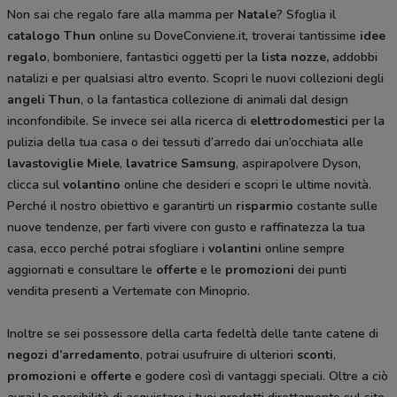
Non sai che regalo fare alla mamma per
Natale
? Sfoglia il
catalogo Thun
online su DoveConviene.it, troverai tantissime
idee
regalo
, bomboniere, fantastici oggetti per la
lista nozze,
addobbi
natalizi e per qualsiasi altro evento. Scopri le nuovi collezioni degli
angeli Thun
, o la fantastica collezione di animali dal design
inconfondibile. Se invece sei alla ricerca di
elettrodomestici
per la
pulizia della tua casa o dei tessuti d’arredo dai un’occhiata alle
lavastoviglie Miele
,
lavatrice Samsung
, aspirapolvere Dyson,
clicca sul
volantino
online che desideri e scopri le ultime novità.
Perché il nostro obiettivo e garantirti un
risparmio
costante sulle
nuove tendenze, per farti vivere con gusto e raffinatezza la tua
casa, ecco perché potrai sfogliare i
volantini
online sempre
aggiornati e consultare le
offerte
e le
promozioni
dei punti
vendita presenti a Vertemate con Minoprio.
Inoltre se sei possessore della carta fedeltà delle tante catene di
negozi d’arredamento
, potrai usufruire di ulteriori
sconti
,
promozioni
e
offerte
e godere così di vantaggi speciali. Oltre a ciò