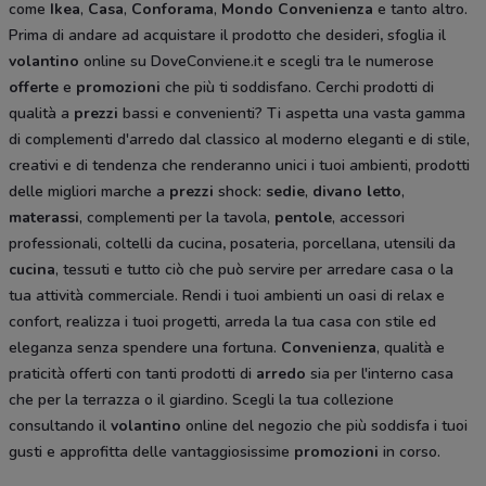
come
Ikea
,
Casa
,
Conforama
,
Mondo Convenienza
e tanto altro.
Prima di andare ad acquistare il prodotto che desideri
,
sfoglia il
volantino
online su DoveConviene.it e scegli tra le numerose
offerte
e
promozioni
che più ti soddisfano. Cerchi prodotti di
qualità a
prezzi
bassi e convenienti? Ti aspetta una vasta gamma
di complementi d'arredo dal classico al moderno eleganti e di stile,
creativi e di tendenza che renderanno unici i tuoi ambienti, prodotti
delle migliori marche a
prezzi
shock:
sedie
,
divano letto
,
materassi
, complementi per la tavola,
pentole
, accessori
professionali, coltelli da cucina
,
posateria, porcellana, utensili da
cucina
, tessuti e tutto ciò che può servire per arredare casa o la
tua attività commerciale. Rendi i tuoi ambienti un oasi di relax e
confort, realizza i tuoi progetti, arreda la tua casa con stile ed
eleganza senza spendere una fortuna.
Convenienza
, qualità e
praticità offerti con tanti prodotti di
arredo
sia per l'interno casa
che per la terrazza o il giardino. Scegli la tua collezione
consultando il
volantino
online del negozio che più soddisfa i tuoi
gusti e approfitta delle vantaggiosissime
promozioni
in corso.