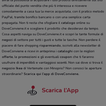
avrai la possibilità di acquistare i tuoi prodotti direttamente sul sito
ufficiale del punto vendita che più ti interessa e ricevere
comodamente a casa tua la merce acquistata, con il pratico metodo
PayPal, tramite bonifico bancario o con una semplice carta
prepagata. Non ti resta che sfogliare il
catalogo
online su
DoveConviene.it e scegliere il prodotto che desideravi da tempo.
Cosa aspetti naviga su DoveConviene.it e scopri le tante formule di
negozi
di settore per tutti i gusti e tutte le tasche. Non perdere il
piacere di fare shopping
risparmiando
, iscriviti alla newsletter di
DoveConviene e ricevi in anteprima i
cataloghi
con le migliori
offerte
, le
promozioni
e gli eventuali
coupon
che ti faranno
usufruire di imperdibili e vantaggiosi
sconti
. Non sai dove si trova il
negozio
Ikea
di Vertemate con Minoprio? Non conosci le aperture
straordinarie?
Scarica qui l’app di DoveConviene
.
Scarica l’App