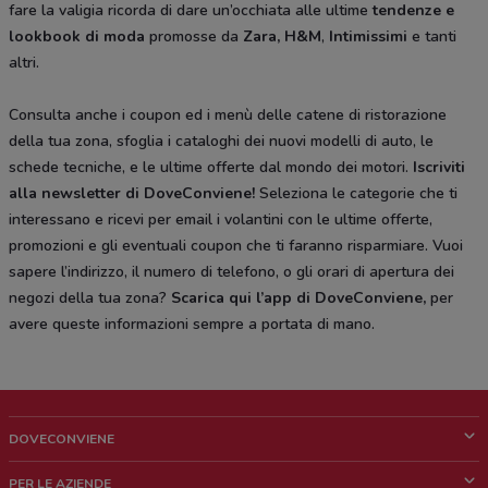
fare la valigia ricorda di dare un’occhiata alle ultime
tendenze e
lookbook di moda
promosse da
Zara, H&M
,
Intimissimi
e tanti
altri.
Consulta anche i coupon ed i menù delle catene di ristorazione
della tua zona, sfoglia i cataloghi dei nuovi modelli di auto, le
schede tecniche, e le ultime offerte dal mondo dei motori.
Iscriviti
alla newsletter di DoveConviene
!
Seleziona le categorie che ti
interessano e ricevi per email i volantini con le ultime offerte,
promozioni e gli eventuali coupon che ti faranno risparmiare. Vuoi
sapere l’indirizzo, il numero di telefono, o gli orari di apertura dei
negozi della tua zona?
Scarica qui l’app di DoveConviene
,
per
avere queste informazioni sempre a portata di mano.
DOVECONVIENE
Cos'è DoveConviene
PER LE AZIENDE