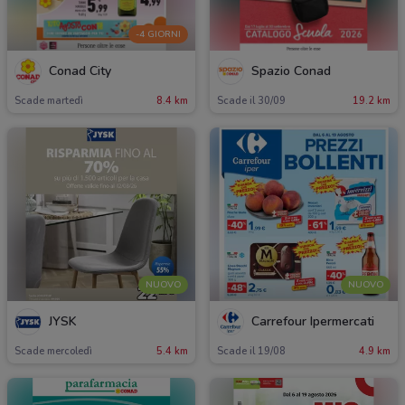
-4 GIORNI
Conad City
Spazio Conad
Scade martedì
8.4 km
Scade il 30/09
19.2 km
NUOVO
NUOVO
JYSK
Carrefour Ipermercati
Scade mercoledì
5.4 km
Scade il 19/08
4.9 km