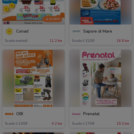
-4 GIORNI
Conad
Sapore di Mare
Scade martedì
11.2 km
Scade il 31/08
16.8 km
OBI
Prenatal
Scade il 23/08
4.2 km
Scade il 17/08
10.2 km