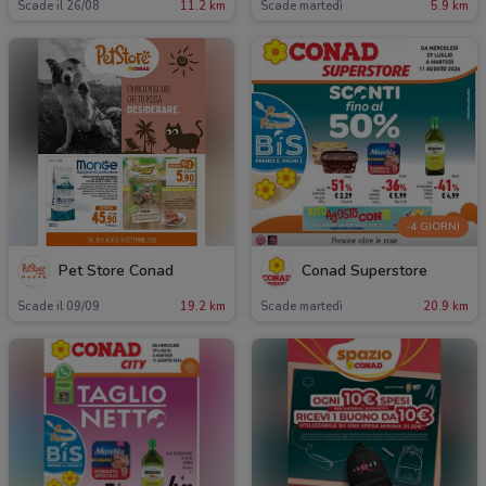
Scade il 26/08
11.2 km
Scade martedì
5.9 km
-4 GIORNI
Pet Store Conad
Conad Superstore
Scade il 09/09
19.2 km
Scade martedì
20.9 km