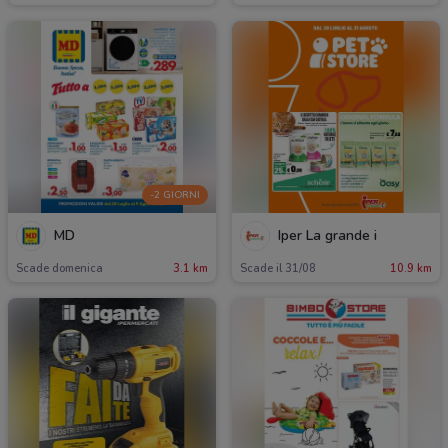
-2 GIORNI
MD
Iper La grande i
Scade domenica
3.1 km
Scade il 31/08
10.9 km