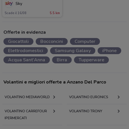
Sky
Scade il 16/08
5.5 km
Offerte in evidenza
Giocattoli
Bocconcini
Computer
Elettrodomestici
Samsung Galaxy
iPhone
Acqua Sant'Anna
Birra
Tupperware
Volantini e migliori offerte a Anzano Del Parco
VOLANTINO MEDIAWORLD
VOLANTINO EURONICS
VOLANTINO CARREFOUR
VOLANTINO TRONY
IPERMERCATI