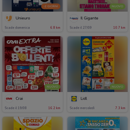
-2 GIORNI
NUOVO
Unieuro
Il Gigante
Scade domenica
6.8 km
Scade il 27/09
10.7 km
NUOVO
NUOVO
Crai
Lidl
Scade il 19/08
16.2 km
Scade mercoledì
7.3 km