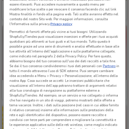
essere rilevanti. Puoi accedere nuovamente a questo menu per
Bennet
Spazio Conad
modificare le tue scelte o per revocare il consenso facendo clic sul link
Mostra finalità in fondo alla pagina web. Tali scelte avranno effetto nel
Scade il 19/08
1 km
Scade il 19/08
19.2 km
contesto del nostro Sito web. Per maggiori informazioni, consulta
l'Informativa sulla privacy.
Privacy policy
Permettici di fornirti offerte più vicine ai tuoi bisogni: Utilizzando
Shopfully/Tiendeo puoi visualizzare inserzioni e offerte per i tuoi acquisti
quotidiani più attinenti ai tuoi gusti e al tuo mondo. Tutto questo è
possibile grazie ad una serie di strumenti e analisi effettuate in base alle
tue attività all'interno dell'applicazione e sulle piattaforme collegate,
come indicato nel paragrafo 2 della Privacy Policy. Per fare questo,
abbiamo bisogno del tuo consenso sull'uso dei dati raccolti a tale fine.
Se dai il tuo consenso condivideremo i tuoi dati personali con
Partners
in
tutto il mondo attraverso l’uso di SDK esterne. Puoi sempre cambiare
NUOVO
idea accedendo a Menu > Privacy > Personalizzazione, all’interno della
nostra App. Cosa succede se accetti: Le inserzioni pubblicitarie che
visualizzerai all'interno dell’app potranno trattare di argomenti relativi
KiK
Arcaplanet
alla tua cronologia di navigazione su piattaforme esterne a
Shopfully/Tiendeo. Ad esempio, se un servizio a noi collegato ci informa
Scade il 16/08
5.4 km
Scade il 16/08
4.2 km
che hai navigato in un sito di viaggi, potremo mostrarti delle offerte a
tema vacanze. Inoltre, i dati sulla posizione (nel caso in cui abbia fornito
il relativo consenso) insieme alle informazioni sulle prestazioni della
rete e agli identificativi del dispositivo, possono essere raccolte e
condivisi con terze parti per comprendere e migliorare la connettività e
le esperienze applicative sulle delle reti wireless, come meglio indicato