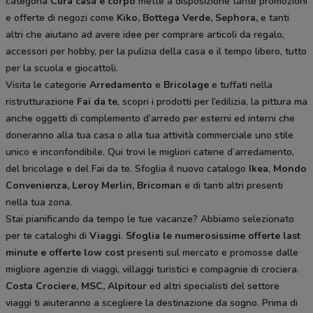
categoria
Cura casa e corpo
mette a disposizione tante promozioni
e offerte di negozi come
Kiko, Bottega Verde, Sephora,
e tanti
altri che aiutano ad avere idee
per comprare articoli da regalo,
accessori per hobby, per la pulizia della casa e il tempo libero, tutto
per la scuola e giocattoli.
Visita le categorie
Arredamento
e
Bricolage
e tuffati nella
ristrutturazione
Fai da te
, scopri i prodotti per l’edilizia, la pittura ma
anche oggetti di complemento d’arredo per esterni ed interni che
doneranno alla tua casa o alla tua attività commerciale uno stile
unico e inconfondibile. Qui trovi le migliori catene d’arredamento,
del bricolage e del Fai da te. Sfoglia il nuovo catalogo
Ikea
,
Mondo
Convenienza, Leroy Merlin, Bricoman
e di tanti altri presenti
nella tua zona.
Stai pianificando da tempo le tue vacanze? Abbiamo selezionato
per te cataloghi di
Viaggi
.
Sfoglia le numerosissime offerte last
minute e offerte low cost
presenti sul mercato e promosse dalle
migliore agenzie di viaggi, villaggi turistici e compagnie di crociera.
Costa Crociere, MSC, Alpitour
ed altri specialisti del settore
viaggi ti aiuteranno a scegliere la destinazione da sogno. Prima di