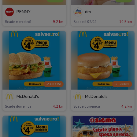
PENNY
dm
Scade mercoledì
9.2 km
Scade il 02/09
10.5 km
-2 GIORNI
-2 GIORNI
McDonald's
McDonald's
Scade domenica
4.2 km
Scade domenica
4.2 km