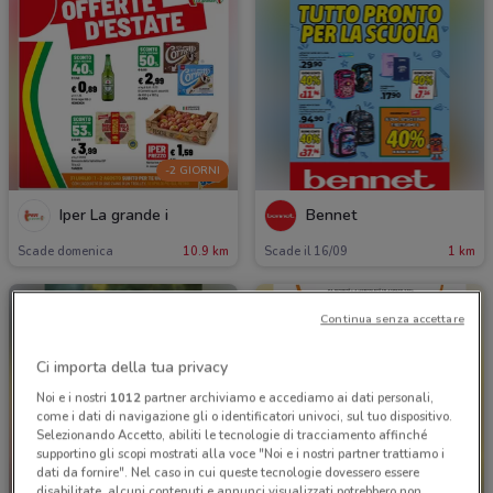
-2 GIORNI
Iper La grande i
Bennet
Scade domenica
10.9 km
Scade il 16/09
1 km
Continua senza accettare
Ci importa della tua privacy
Noi e i nostri
1012
partner archiviamo e accediamo ai dati personali,
come i dati di navigazione gli o identificatori univoci, sul tuo dispositivo.
Selezionando Accetto, abiliti le tecnologie di tracciamento affinché
supportino gli scopi mostrati alla voce "Noi e i nostri partner trattiamo i
dati da fornire". Nel caso in cui queste tecnologie dovessero essere
NUOVO
NUOVO
disabilitate, alcuni contenuti e annunci visualizzati potrebbero non