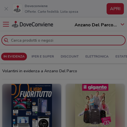
Doveconviene
APRI
Offerte. Carte fedeltà. Lista spesa
Anzano Del Parco - 22040
IN EVIDENZA
IPER E SUPER
DISCOUNT
ELETTRONICA
ESTAT
Volantini in evidenza a Anzano Del Parco