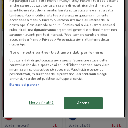
nel paragrafo 13.b della nostra Privacy Policy. Inoltre, i tuoi dati possono
anche essere utilizzati per la creazione di report, ricerche di mercato,
scientifiche e statistiche, analisi basate sulla posizione e analisi delle
tendenze. Puoi modificare le tue preferenze in qualsiasi momento
accedendo a Menu > Privacy > Personalizzazione all'interno della
nostra App. Cosa succede se rifiuti: Continuerai a visualizzare annunci
-5 GIORNI
NUOVO
pubblicitari, ma riguarderanno argomenti generici e probabilmente non
saranno rilevanti per i tuoi interessi. Potrai sempre cambiare idea
Il Gigante
Carrefour Market
accedendo a Menu > Privacy > Personalizzazione all'interno della
nostra App.
Scade mercoledì
9.2 km
Scade il 19/08
3.3 km
Noi e i nostri partner trattiamo i dati per fornire:
Utilizzare dati di geolocalizzazione precisi. Scansione attiva delle
caratteristiche del dispositivo ai fini dell’identificazione. Archiviare
informazioni su dispositivo e/o accedervi. Pubblicità e contenuti
personalizzati, misurazione delle prestazioni dei contenuti e degli
annunci, ricerche sul pubblico, sviluppo di servizi.
Elenco dei partner
Mostra finalità
Accetto
-5 GIORNI
Bennet
Euronics
Scade mercoledì
1 km
Scade il 19/08
10.2 km