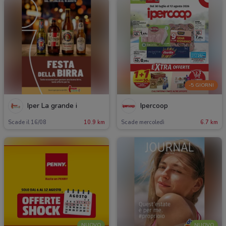
-5 GIORNI
Iper La grande i
Ipercoop
Scade il 16/08
10.9 km
Scade mercoledì
6.7 km
NUOVO
NUOVO