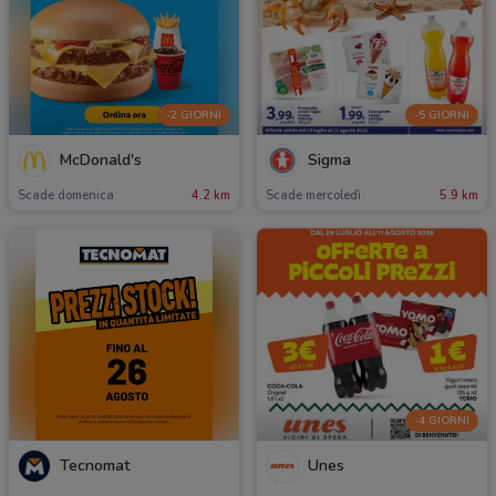
-2 GIORNI
-5 GIORNI
McDonald's
Sigma
Scade domenica
4.2 km
Scade mercoledì
5.9 km
-4 GIORNI
Tecnomat
Unes