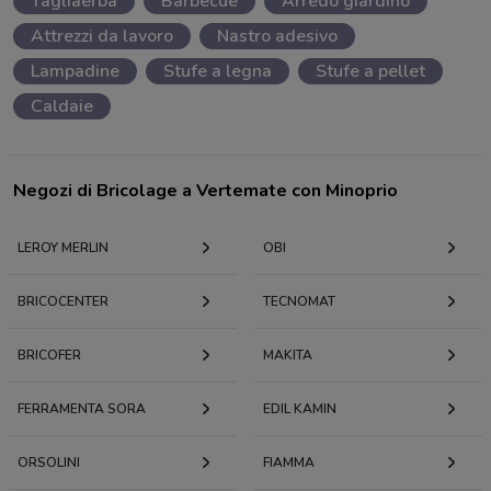
Tagliaerba
Barbecue
Arredo giardino
Attrezzi da lavoro
Nastro adesivo
Lampadine
Stufe a legna
Stufe a pellet
Caldaie
Negozi di Bricolage a Vertemate con Minoprio
LEROY MERLIN
OBI
BRICOCENTER
TECNOMAT
BRICOFER
MAKITA
FERRAMENTA SORA
EDIL KAMIN
ORSOLINI
FIAMMA