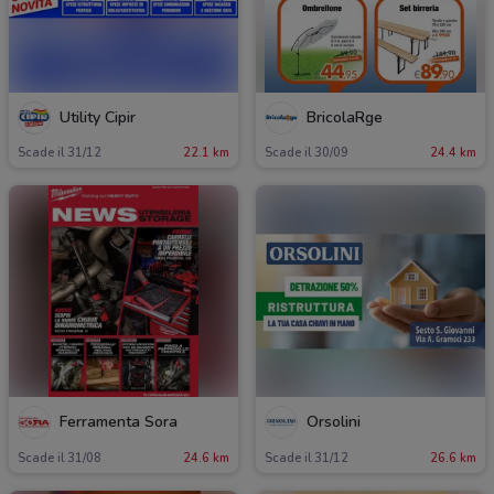
Utility Cipir
BricolaRge
Scade il 31/12
22.1 km
Scade il 30/09
24.4 km
Ferramenta Sora
Orsolini
Scade il 31/08
24.6 km
Scade il 31/12
26.6 km