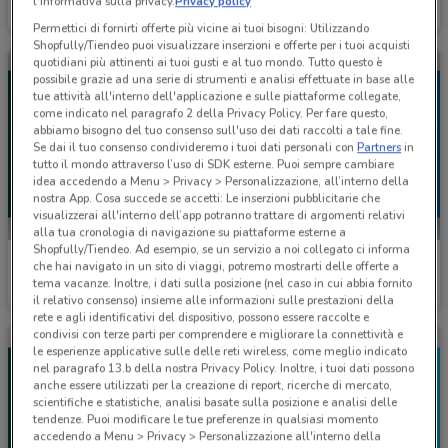
l'Informativa sulla privacy.
Privacy policy
Scade il 23/08
4 km
Scade il 31/12
4 km
Permettici di fornirti offerte più vicine ai tuoi bisogni: Utilizzando
Shopfully/Tiendeo puoi visualizzare inserzioni e offerte per i tuoi acquisti
quotidiani più attinenti ai tuoi gusti e al tuo mondo. Tutto questo è
possibile grazie ad una serie di strumenti e analisi effettuate in base alle
tue attività all'interno dell'applicazione e sulle piattaforme collegate,
come indicato nel paragrafo 2 della Privacy Policy. Per fare questo,
abbiamo bisogno del tuo consenso sull'uso dei dati raccolti a tale fine.
Se dai il tuo consenso condivideremo i tuoi dati personali con
Partners
in
tutto il mondo attraverso l’uso di SDK esterne. Puoi sempre cambiare
idea accedendo a Menu > Privacy > Personalizzazione, all’interno della
nostra App. Cosa succede se accetti: Le inserzioni pubblicitarie che
visualizzerai all'interno dell’app potranno trattare di argomenti relativi
alla tua cronologia di navigazione su piattaforme esterne a
Shopfully/Tiendeo. Ad esempio, se un servizio a noi collegato ci informa
Brico ok
Brico ok
che hai navigato in un sito di viaggi, potremo mostrarti delle offerte a
tema vacanze. Inoltre, i dati sulla posizione (nel caso in cui abbia fornito
Scade il 31/12
4 km
Scade il 31/12
4 km
il relativo consenso) insieme alle informazioni sulle prestazioni della
rete e agli identificativi del dispositivo, possono essere raccolte e
condivisi con terze parti per comprendere e migliorare la connettività e
le esperienze applicative sulle delle reti wireless, come meglio indicato
nel paragrafo 13.b della nostra Privacy Policy. Inoltre, i tuoi dati possono
anche essere utilizzati per la creazione di report, ricerche di mercato,
scientifiche e statistiche, analisi basate sulla posizione e analisi delle
tendenze. Puoi modificare le tue preferenze in qualsiasi momento
accedendo a Menu > Privacy > Personalizzazione all'interno della