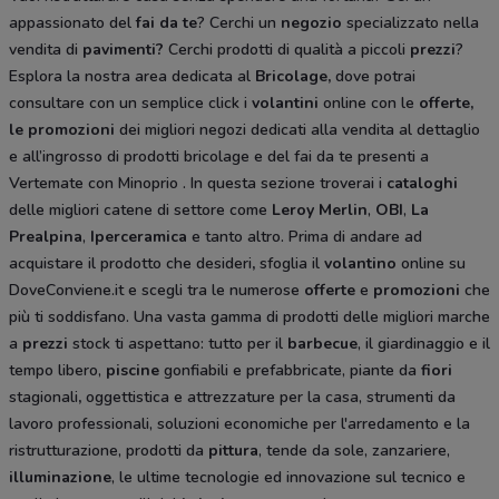
appassionato del
fai da te
? Cerchi un
negozio
specializzato nella
vendita di
pavimenti?
Cerchi prodotti di qualità a piccoli
prezzi
?
Esplora la nostra area dedicata al
Bricolage
,
dove potrai
consultare con un semplice click i
volantini
online con le
offerte,
le promozioni
dei migliori negozi dedicati alla vendita al dettaglio
e all’ingrosso di prodotti bricolage e del fai da te
presenti a
Vertemate con Minoprio
. In questa sezione troverai i
cataloghi
delle migliori catene di settore come
Leroy Merlin
,
OBI
,
La
Prealpina
,
Iperceramica
e tanto altro. Prima di andare ad
acquistare il prodotto che desideri
,
sfoglia il
volantino
online su
DoveConviene.it e scegli tra le numerose
offerte
e
promozioni
che
più ti soddisfano. Una vasta gamma di prodotti delle migliori marche
a
prezzi
stock ti aspettano: tutto per il
barbecue
, il giardinaggio e il
tempo libero,
piscine
gonfiabili e prefabbricate, piante da
fiori
stagionali
,
oggettistica e attrezzature per la casa, strumenti da
lavoro professionali, soluzioni economiche per l'arredamento e la
ristrutturazione, prodotti da
pittura
, tende da sole, zanzariere,
illuminazione
, le ultime tecnologie ed innovazione sul tecnico e