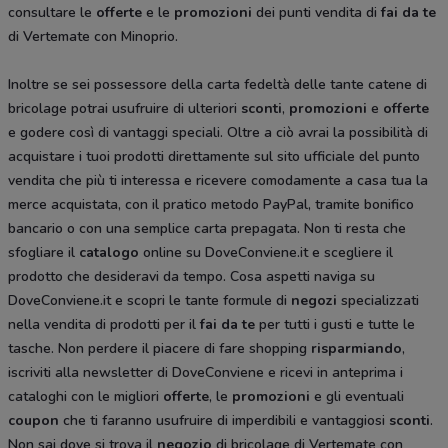
consultare le
offerte
e le
promozioni
dei punti vendita di
fai da te
di Vertemate con Minoprio.
Inoltre se sei possessore della carta fedeltà delle tante catene di
bricolage potrai usufruire di ulteriori
sconti
,
promozioni
e
offerte
e godere così di vantaggi speciali. Oltre a ciò avrai la possibilità di
acquistare i tuoi prodotti direttamente sul sito ufficiale del punto
vendita che più ti interessa e ricevere comodamente a casa tua la
merce acquistata, con il pratico metodo PayPal, tramite bonifico
bancario o con una semplice carta prepagata. Non ti resta che
sfogliare il
catalogo
online su DoveConviene.it e scegliere il
prodotto che desideravi da tempo. Cosa aspetti naviga su
DoveConviene.it e scopri le tante formule di
negozi
specializzati
nella vendita di prodotti per il
fai da te
per tutti i gusti e tutte le
tasche. Non perdere il piacere di fare shopping
risparmiando
,
iscriviti alla newsletter di DoveConviene e ricevi in anteprima i
cataloghi
con le migliori
offerte
, le
promozioni
e gli eventuali
coupon
che ti faranno usufruire di imperdibili e vantaggiosi
sconti
.
Non sai dove si trova il
negozio
di bricolage di Vertemate con