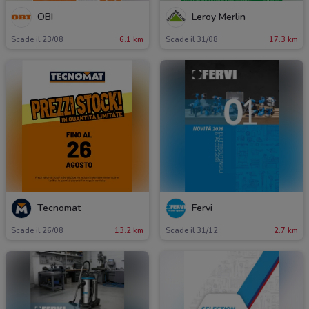
OBI
Leroy Merlin
Scade il 23/08
6.1 km
Scade il 31/08
17.3 km
Tecnomat
Fervi
Scade il 26/08
13.2 km
Scade il 31/12
2.7 km