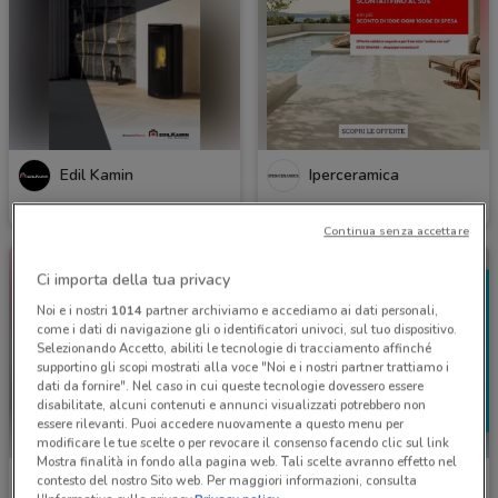
Edil Kamin
Iperceramica
Scade il 31/10
3.4 km
Scade il 31/08
3.7 km
Continua senza accettare
Ci importa della tua privacy
Noi e i nostri
1014
partner archiviamo e accediamo ai dati personali,
come i dati di navigazione gli o identificatori univoci, sul tuo dispositivo.
Selezionando Accetto, abiliti le tecnologie di tracciamento affinché
supportino gli scopi mostrati alla voce "Noi e i nostri partner trattiamo i
dati da fornire". Nel caso in cui queste tecnologie dovessero essere
disabilitate, alcuni contenuti e annunci visualizzati potrebbero non
essere rilevanti. Puoi accedere nuovamente a questo menu per
modificare le tue scelte o per revocare il consenso facendo clic sul link
Mostra finalità in fondo alla pagina web. Tali scelte avranno effetto nel
contesto del nostro Sito web. Per maggiori informazioni, consulta
Brico ok
Brico ok