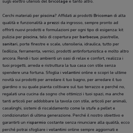
sugli elettro utensili del
bricolage
e tanto altro.
Cerchi materiali per
piscina
? Affidati ai prodotti
Bricoman
di alta
qualità e funzionalità a
prezzi
da ingrosso, sempre pronto ad
offrirti nuovi prodotti e formulazioni per ogni tipo di esigenza: kit
pulizia per
piscina
, telo di copertura per
barbecue
, piastrelle,
sanitari
, porte finestre e scale, utensileria, idraulica, tutto per
l’edilizia, ferramenta, vernici, prodotti antinfortunistica e molto altro
ancora. Rendi i tuoi ambienti un oasi di relax e confort, realizza i
tuoi progetti, arreda e ristruttura la tua casa con stile senza
spendere una fortuna. Sfoglia i
volantini
online e scopri le ultime
novità sui prodotti per arredare il tuo bagno, per arredare il tuo
giardino o su quale pianta coltivare sul tuo terrazzo e perché no,
regalati una cucina da sogno che ottimizzi i tuoi spazi, ma anche
tanti articoli per addobbare la tavola con stile, articoli per animali,
casalinghi, sistemi di riscaldamento come le stufe a pellet e
condizionatori di ultima generazione. Perché il nostro obiettivo e
garantirti un
risparmio
costante senza rinunciare alla qualità, ecco
perché potrai sfogliare i
volantini
online sempre aggiornati e