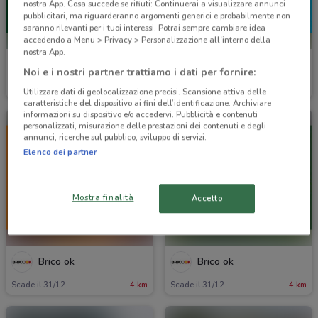
nostra App. Cosa succede se rifiuti: Continuerai a visualizzare annunci
pubblicitari, ma riguarderanno argomenti generici e probabilmente non
saranno rilevanti per i tuoi interessi. Potrai sempre cambiare idea
accedendo a Menu > Privacy > Personalizzazione all'interno della
nostra App.
Brico ok
Brico ok
Noi e i nostri partner trattiamo i dati per fornire:
Scade il 31/12
4 km
Scade il 31/12
4 km
Utilizzare dati di geolocalizzazione precisi. Scansione attiva delle
caratteristiche del dispositivo ai fini dell’identificazione. Archiviare
informazioni su dispositivo e/o accedervi. Pubblicità e contenuti
personalizzati, misurazione delle prestazioni dei contenuti e degli
annunci, ricerche sul pubblico, sviluppo di servizi.
Elenco dei partner
Mostra finalità
Accetto
Brico ok
Brico ok
Scade il 31/12
4 km
Scade il 31/12
4 km