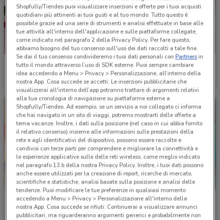
Shopfully/Tiendeo puoi visualizzare inserzioni e offerte per i tuoi acquisti
quotidiani più attinenti ai tuoi gusti e al tuo mondo. Tutto questo è
possibile grazie ad una serie di strumenti e analisi effettuate in base alle
tue attività all'interno dell'applicazione e sulle piattaforme collegate,
come indicato nel paragrafo 2 della Privacy Policy. Per fare questo,
abbiamo bisogno del tuo consenso sull'uso dei dati raccolti a tale fine.
Se dai il tuo consenso condivideremo i tuoi dati personali con
Partners
in
VisionOttica
BENU Farmacia
tutto il mondo attraverso l’uso di SDK esterne. Puoi sempre cambiare
idea accedendo a Menu > Privacy > Personalizzazione, all’interno della
nostra App. Cosa succede se accetti: Le inserzioni pubblicitarie che
Scade il 31/08
2.5 km
Scade il 08/09
3.2 km
visualizzerai all'interno dell’app potranno trattare di argomenti relativi
alla tua cronologia di navigazione su piattaforme esterne a
Shopfully/Tiendeo. Ad esempio, se un servizio a noi collegato ci informa
che hai navigato in un sito di viaggi, potremo mostrarti delle offerte a
tema vacanze. Inoltre, i dati sulla posizione (nel caso in cui abbia fornito
il relativo consenso) insieme alle informazioni sulle prestazioni della
rete e agli identificativi del dispositivo, possono essere raccolte e
condivisi con terze parti per comprendere e migliorare la connettività e
le esperienze applicative sulle delle reti wireless, come meglio indicato
nel paragrafo 13.b della nostra Privacy Policy. Inoltre, i tuoi dati possono
anche essere utilizzati per la creazione di report, ricerche di mercato,
scientifiche e statistiche, analisi basate sulla posizione e analisi delle
tendenze. Puoi modificare le tue preferenze in qualsiasi momento
accedendo a Menu > Privacy > Personalizzazione all'interno della
YourGoodSkin
Naïma
nostra App. Cosa succede se rifiuti: Continuerai a visualizzare annunci
pubblicitari, ma riguarderanno argomenti generici e probabilmente non
Scade il 18/08
3.6 km
Scade il 30/08
4 km