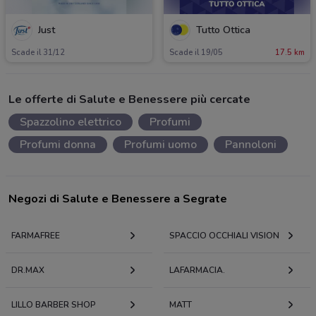
Just
Tutto Ottica
Scade il 31/12
Scade il 19/05
17.5 km
Le offerte di Salute e Benessere più cercate
Spazzolino elettrico
Profumi
Profumi donna
Profumi uomo
Pannoloni
Negozi di Salute e Benessere a Segrate
FARMAFREE
SPACCIO OCCHIALI VISION
DR.MAX
LAFARMACIA.
LILLO BARBER SHOP
MATT