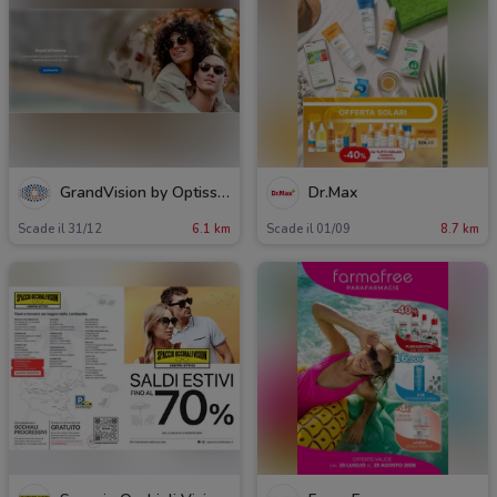
GrandVision by Optissimo
Dr.Max
Scade il 31/12
6.1 km
Scade il 01/09
8.7 km