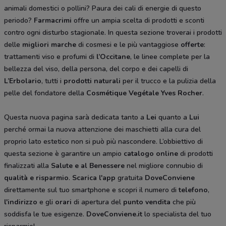
animali domestici o pollini? Paura dei cali di energie di questo
periodo?
Farmacrimi
offre un ampia scelta di prodotti e sconti
contro ogni disturbo stagionale. In questa sezione troverai i prodotti
delle
migliori marche
di cosmesi e le più vantaggiose
offerte
:
trattamenti viso e profumi di
l’Occitane
, le linee complete per la
bellezza del viso, della persona, del corpo e dei capelli di
L’Erbolario
, tutti i
prodotti naturali
per il trucco e la pulizia della
pelle del fondatore della
Cosmétique Vegétale
Yves Rocher
.
Questa nuova pagina sarà dedicata tanto a
Lei
quanto a
Lui
perché ormai la nuova attenzione dei maschietti alla cura del
proprio lato estetico non si può più nascondere. L’obbiettivo di
questa sezione è garantire un ampio
catalogo online
di prodotti
finalizzati alla
Salute e al Benessere
nel migliore connubio di
qualità e risparmio
.
Scarica l'app
gratuita
DoveConviene
direttamente sul tuo smartphone e scopri il numero di
telefono
,
l'indirizzo
e gli
orari
di apertura del
punto vendita
che più
soddisfa le tue esigenze.
DoveConviene.it
lo specialista del tuo