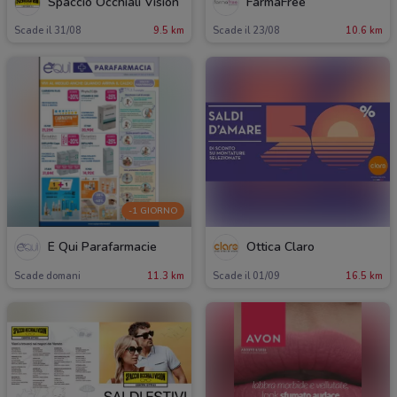
Spaccio Occhiali Vision
FarmaFree
Scade il 31/08
9.5 km
Scade il 23/08
10.6 km
-1 GIORNO
É Qui Parafarmacie
Ottica Claro
Scade domani
11.3 km
Scade il 01/09
16.5 km