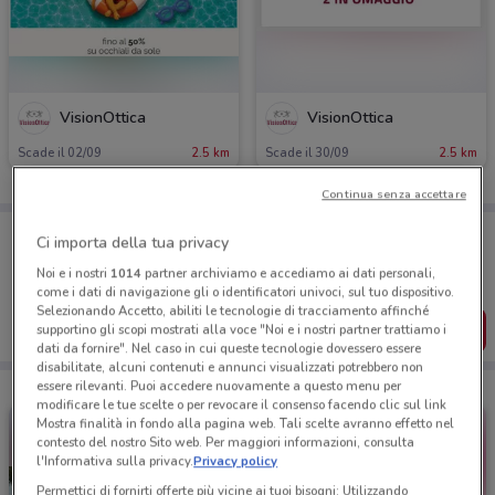
VisionOttica
VisionOttica
Scade il 02/09
2.5 km
Scade il 30/09
2.5 km
Continua senza accettare
Porta DoveConviene sempre con te!
Ci importa della tua privacy
Puoi trovare le migliori offerte dei negozi vicino a te,
salvarle e creare la tua lista del risparmio, comodamente
Noi e i nostri
1014
partner archiviamo e accediamo ai dati personali,
dal tuo cellulare.
come i dati di navigazione gli o identificatori univoci, sul tuo dispositivo.
Selezionando Accetto, abiliti le tecnologie di tracciamento affinché
SCARICA L’APP
supportino gli scopi mostrati alla voce "Noi e i nostri partner trattiamo i
dati da fornire". Nel caso in cui queste tecnologie dovessero essere
disabilitate, alcuni contenuti e annunci visualizzati potrebbero non
essere rilevanti. Puoi accedere nuovamente a questo menu per
modificare le tue scelte o per revocare il consenso facendo clic sul link
Mostra finalità in fondo alla pagina web. Tali scelte avranno effetto nel
contesto del nostro Sito web. Per maggiori informazioni, consulta
l'Informativa sulla privacy.
Privacy policy
Permettici di fornirti offerte più vicine ai tuoi bisogni: Utilizzando