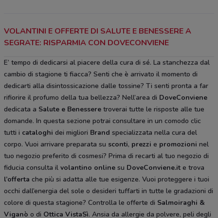
VOLANTINI E OFFERTE DI SALUTE E BENESSERE A
SEGRATE: RISPARMIA CON DOVECONVIENE
E’ tempo di dedicarsi al piacere della cura di sé. La stanchezza dal
cambio di stagione ti fiacca? Senti che è arrivato il momento di
dedicarti alla disintossicazione dalle tossine? Ti senti pronta a far
rifiorire il profumo della tua bellezza? Nell’area di
DoveConviene
dedicata a
Salute e Benessere
troverai tutte le risposte alle tue
domande. In questa sezione potrai consultare in un comodo clic
tutti i
cataloghi
dei migliori
Brand
specializzata nella cura del
corpo. Vuoi arrivare preparata su
sconti
,
prezzi
e
promozioni
nel
tuo negozio preferito di cosmesi? Prima di recarti al tuo negozio di
fiducia consulta il
volantino online
su
DoveConviene.it
e trova
l’offerta
che più si adatta alle tue esigenze. Vuoi proteggere i tuoi
occhi dall’energia del sole o desideri tuffarti in tutte le gradazioni di
colore di questa stagione? Controlla le offerte di
Salmoiraghi &
Viganò
o di
Ottica VistaSì
. Ansia da allergie da polvere, peli degli