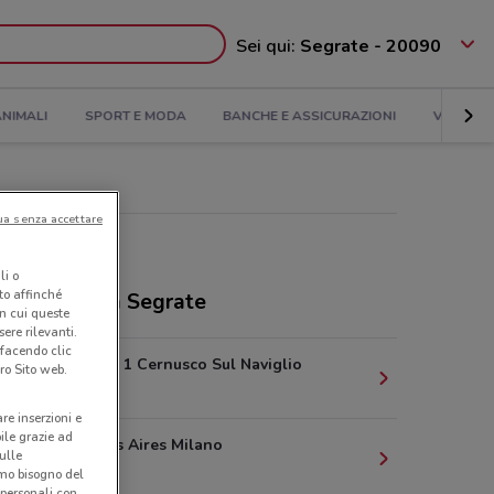
Sei qui:
Segrate - 20090
NIMALI
SPORT E MODA
BANCHE E ASSICURAZIONI
VIAGGI
ua senza accettare
li o
nto affinché
ozi Naïma a Segrate
in cui queste
ere rilevanti.
 facendo clic
Via Uboldo, 1 Cernusco Sul Naviglio
ro Sito web.
4 km
are inserzioni e
bile grazie ad
C.So Buenos Aires Milano
sulle
7.2 km
amo bisogno del
 personali con