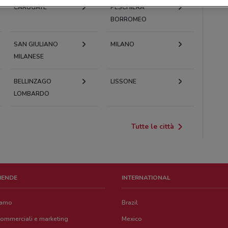
CARUGATE
PESCHIERA
BORROMEO
SAN GIULIANO
MILANO
MILANESE
BELLINZAGO
LISSONE
LOMBARDO
Tutte le città
ZIENDE
INTERNATIONAL
iamo
Brazil
commerciali e marketing
Mexico