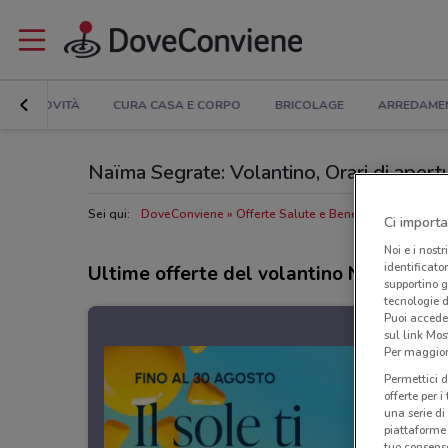
NOVITÀ
CURA CASA E CORPO
BRICOLAGE
ARREDAME
Naïma Segrate: Volantino, Orari di apertu
Sei qui:
DoveConviene
Offerte Salute e Benessere a Segrate
Ci importa
Noi e i nostr
identificato
Ultime offerte del volantino Naïma
supportino g
tecnologie d
Puoi accede
sul link Mos
Per maggiori
Permettici d
offerte per 
una serie di
piattaforme 
tuo consenso