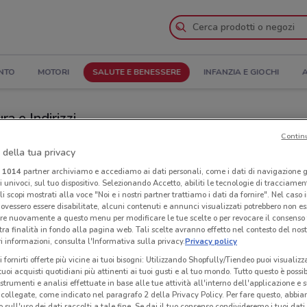
NTO
MOTORI
SALUTE E BENESSERE
INFANZIA E GIOCHI
A
ra e Indirizzi
Contin
Negozi Naïma a Segrate
 della tua privacy
i
1014
partner archiviamo e accediamo ai dati personali, come i dati di navigazione g
ri univoci, sul tuo dispositivo. Selezionando Accetto, abiliti le tecnologie di tracciame
Neg
li scopi mostrati alla voce "Noi e i nostri partner trattiamo i dati da fornire". Nel caso 
ovessero essere disabilitate, alcuni contenuti e annunci visualizzati potrebbero non ess
re nuovamente a questo menu per modificare le tue scelte o per revocare il consenso
tra finalità in fondo alla pagina web. Tali scelte avranno effetto nel contesto del nost
 informazioni, consulta l'Informativa sulla privacy.
Privacy policy
i fornirti offerte più vicine ai tuoi bisogni: Utilizzando Shopfully/Tiendeo puoi visualizz
i tuoi acquisti quotidiani più attinenti ai tuoi gusti e al tuo mondo. Tutto questo è possi
 strumenti e analisi effettuate in base alle tue attività all'interno dell'applicazione e 
collegate, come indicato nel paragrafo 2 della Privacy Policy. Per fare questo, abbi
 sull'uso dei dati raccolti a tale fine. Se dai il tuo consenso condivideremo i tuoi dati