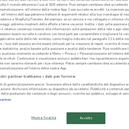
tutto il mondo attraverso l’uso di SDK esterne. Puoi sempre cambiare idea accedend
rsonalizzazione, all’interno della nostra App. Cosa succede se accetti: Le inserzioni pu
i all'interno dell’app potranno trattare di argomenti relativi alla tua cronologia di na
esterne a Shopfully/Tiendeo. Ad esempio, se un servizio a noi collegato ci informa ch
i viaggi, potremo mostrarti delle offerte a tema vacanze. Inoltre, i dati sulla posizione 
o il relativo consenso) insieme alle informazioni sulle prestazioni della rete e agli ident
 possono essere raccolte e condivisi con terze parti per comprendere e migliorare la conn
pplicative sulle delle reti wireless, come meglio indicato nel paragrafo 13.b della no
re, i tuoi dati possono anche essere utilizzati per la creazione di report, ricerche di mer
 e statistiche, analisi basate sulla posizione e analisi delle tendenze. Puoi modificare l
in qualsiasi momento accedendo a Menu > Privacy > Personalizzazione all'interno del
 se rifiuti: Continuerai a visualizzare annunci pubblicitari, ma riguarderanno argome
te non saranno rilevanti per i tuoi interessi. Potrai sempre cambiare idea accedendo
rsonalizzazione all'interno della nostra App.
4 km
stri partner trattiamo i dati per fornire:
ti di geolocalizzazione precisi. Scansione attiva delle caratteristiche del dispositivo ai 
icazione. Archiviare informazioni su dispositivo e/o accedervi. Pubblicità e contenuti per
Nai
delle prestazioni dei contenuti e degli annunci, ricerche sul pubblico, sviluppo di servi
cinanze
partner
CERNUSCO SUL
SESTO SAN
Mostra finalità
Accetto
NAVIGLIO
GIOVANNI