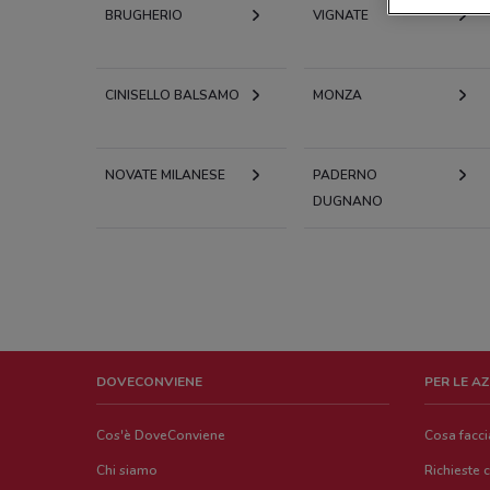
BRUGHERIO
VIGNATE
CINISELLO BALSAMO
MONZA
NOVATE MILANESE
PADERNO
DUGNANO
DOVECONVIENE
PER LE A
Cos'è DoveConviene
Cosa facc
Chi siamo
Richieste 