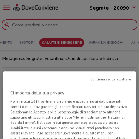
Segrate - 20090
MENTO
MOTORI
SALUTE E BENESSERE
INFANZIA E GIOCHI
ANI
Metagenics Segrate: Volantino, Orari di apertura e Indirizzi
Ultime offerte del volantino Metagenics
Continua senza accettare
Ci importa della tua privacy
Noi e i nostri
1014
partner archiviamo e accediamo ai dati personali,
come i dati di navigazione gli o identificatori univoci, sul tuo dispositivo.
Selezionando Accetto, abiliti le tecnologie di tracciamento affinché
supportino gli scopi mostrati alla voce "Noi e i nostri partner trattiamo i
dati da fornire". Nel caso in cui queste tecnologie dovessero essere
disabilitate, alcuni contenuti e annunci visualizzati potrebbero non
essere rilevanti. Puoi accedere nuovamente a questo menu per
modificare le tue scelte o per revocare il consenso facendo clic sul link