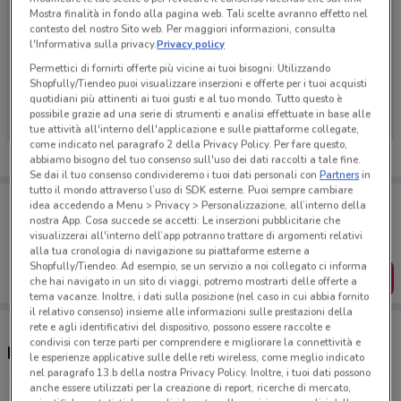
Mostra finalità in fondo alla pagina web. Tali scelte avranno effetto nel
contesto del nostro Sito web. Per maggiori informazioni, consulta
l'Informativa sulla privacy.
Privacy policy
Permettici di fornirti offerte più vicine ai tuoi bisogni: Utilizzando
Ci dispiace, al momento non abbiamo pubblicato
Shopfully/Tiendeo puoi visualizzare inserzioni e offerte per i tuoi acquisti
volantini nella tua zona. Riprova più tardi.
quotidiani più attinenti ai tuoi gusti e al tuo mondo. Tutto questo è
possibile grazie ad una serie di strumenti e analisi effettuate in base alle
tue attività all'interno dell'applicazione e sulle piattaforme collegate,
come indicato nel paragrafo 2 della Privacy Policy. Per fare questo,
abbiamo bisogno del tuo consenso sull'uso dei dati raccolti a tale fine.
Se dai il tuo consenso condivideremo i tuoi dati personali con
Partners
in
tutto il mondo attraverso l’uso di SDK esterne. Puoi sempre cambiare
Porta DoveConviene sempre con te!
idea accedendo a Menu > Privacy > Personalizzazione, all’interno della
Puoi trovare le migliori offerte dei negozi vicino a te,
nostra App. Cosa succede se accetti: Le inserzioni pubblicitarie che
salvarle e creare la tua lista del risparmio, comodamente
visualizzerai all'interno dell’app potranno trattare di argomenti relativi
dal tuo cellulare.
alla tua cronologia di navigazione su piattaforme esterne a
Shopfully/Tiendeo. Ad esempio, se un servizio a noi collegato ci informa
SCARICA L’APP
che hai navigato in un sito di viaggi, potremo mostrarti delle offerte a
tema vacanze. Inoltre, i dati sulla posizione (nel caso in cui abbia fornito
il relativo consenso) insieme alle informazioni sulle prestazioni della
rete e agli identificativi del dispositivo, possono essere raccolte e
condivisi con terze parti per comprendere e migliorare la connettività e
Negozi Metagenics a Segrate
le esperienze applicative sulle delle reti wireless, come meglio indicato
nel paragrafo 13.b della nostra Privacy Policy. Inoltre, i tuoi dati possono
anche essere utilizzati per la creazione di report, ricerche di mercato,