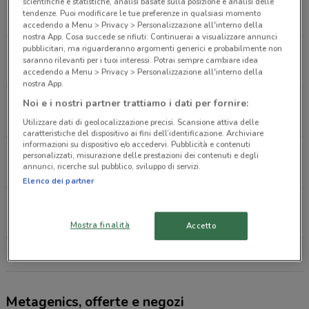
Via Nazario Sauro, 27 Pioltello
scientifiche e statistiche, analisi basate sulla posizione e analisi delle
tendenze. Puoi modificare le tue preferenze in qualsiasi momento
3 km
APERTO
accedendo a Menu > Privacy > Personalizzazione all'interno della
nostra App. Cosa succede se rifiuti: Continuerai a visualizzare annunci
pubblicitari, ma riguarderanno argomenti generici e probabilmente non
Via Bernardo Celentano 1 Milano
saranno rilevanti per i tuoi interessi. Potrai sempre cambiare idea
4.1 km
APERTO
accedendo a Menu > Privacy > Personalizzazione all'interno della
nostra App.
Via Bernardo Celentano, 1 Milano
Noi e i nostri partner trattiamo i dati per fornire:
4.1 km
APERTO
Utilizzare dati di geolocalizzazione precisi. Scansione attiva delle
caratteristiche del dispositivo ai fini dell’identificazione. Archiviare
informazioni su dispositivo e/o accedervi. Pubblicità e contenuti
Via Visconti, 18 Cernusco Sul Naviglio
personalizzati, misurazione delle prestazioni dei contenuti e degli
annunci, ricerche sul pubblico, sviluppo di servizi.
4.3 km
APERTO
Elenco dei partner
Via Visconti, 18 Cernusco Sul Naviglio
4.3 km
APERTO
Mostra finalità
Accetto
Tutti i negozi Metagenics
Metagenics, offerte e negozi