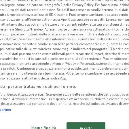
 strumenti e analisi effettuate in base alle tue attività all'interno dell'applicazione e 
collegate, come indicato nel paragrafo 2 della Privacy Policy. Per fare questo, abbi
 sull'uso dei dati raccolti a tale fine. Se dai il tuo consenso condivideremo i tuoi dati
tutto il mondo attraverso l’uso di SDK esterne. Puoi sempre cambiare idea accedend
rsonalizzazione, all’interno della nostra App. Cosa succede se accetti: Le inserzioni pu
i all'interno dell’app potranno trattare di argomenti relativi alla tua cronologia di na
esterne a Shopfully/Tiendeo. Ad esempio, se un servizio a noi collegato ci informa ch
i viaggi, potremo mostrarti delle offerte a tema vacanze. Inoltre, i dati sulla posizione 
o il relativo consenso) insieme alle informazioni sulle prestazioni della rete e agli ident
 possono essere raccolte e condivisi con terze parti per comprendere e migliorare la conn
pplicative sulle delle reti wireless, come meglio indicato nel paragrafo 13.b della no
re, i tuoi dati possono anche essere utilizzati per la creazione di report, ricerche di mer
 e statistiche, analisi basate sulla posizione e analisi delle tendenze. Puoi modificare l
in qualsiasi momento accedendo a Menu > Privacy > Personalizzazione all'interno del
 se rifiuti: Continuerai a visualizzare annunci pubblicitari, ma riguarderanno argome
te non saranno rilevanti per i tuoi interessi. Potrai sempre cambiare idea accedendo
5.3 km
rsonalizzazione all'interno della nostra App.
stri partner trattiamo i dati per fornire:
Ott
ti di geolocalizzazione precisi. Scansione attiva delle caratteristiche del dispositivo ai 
icazione. Archiviare informazioni su dispositivo e/o accedervi. Pubblicità e contenuti per
delle prestazioni dei contenuti e degli annunci, ricerche sul pubblico, sviluppo di servi
Vista
partner
occhi
Salm
vend
Mostra finalità
Accetto