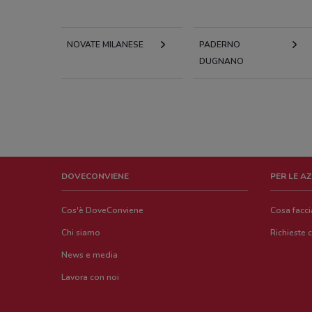
NOVATE MILANESE
PADERNO
DUGNANO
DOVECONVIENE
PER LE A
Cos'è DoveConviene
Cosa facc
Chi siamo
Richieste 
News e media
Lavora con noi