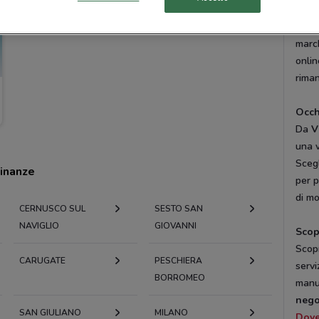
migli
confe
march
onli
riman
Occh
Da
V
una v
Scegl
cinanze
per p
di mo
CERNUSCO SUL
SESTO SAN
NAVIGLIO
GIOVANNI
Scopr
Scopr
CARUGATE
PESCHIERA
servi
BORROMEO
manut
nego
SAN GIULIANO
MILANO
Dov