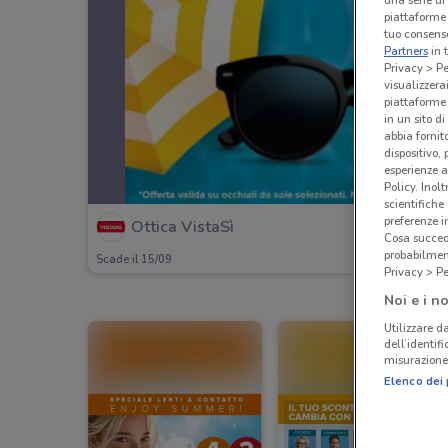
una serie di
piattaforme 
tuo consenso
Partners
in 
Privacy > Pe
visualizzera
piattaforme 
in un sito d
abbia fornit
dispositivo,
esperienze a
Policy. Inolt
scientifiche
preferenze 
Ottica VistaSì
Cosa succede
probabilmen
Scade il 15/09
Privacy > Pe
Noi e i no
Utilizzare da
dell’identif
misurazione 
Elenco dei 