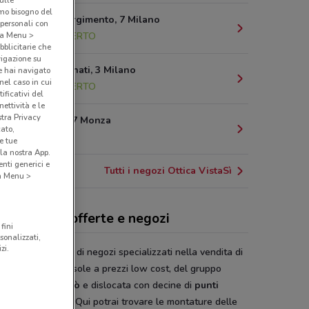
sulle
amo bisogno del
Piazza Risorgimento, 7 Milano
 personali con
7.3 km
APERTO
o a Menu >
bblicitarie che
vigazione su
Via C. Imbonati, 3 Milano
e hai navigato
(nel caso in cui
8.4 km
APERTO
ificativi del
ettività e le
stra Privacy
Via Lario, 17 Monza
cato,
10.4 km
e tue
la nostra App.
nti generici e
Tutti i negozi Ottica VistaSì
 a Menu >
ica VistaSì, offerte e negozi
fini
sonalizzati,
zi.
 Sì
è una catena di negozi specializzati nella vendita di
ali da vista e da sole a prezzi low cost, del gruppo
oiraghi e Viganò
e dislocata con decine di
punti
ita
in tutta Italia. Qui potrai trovare le montature delle