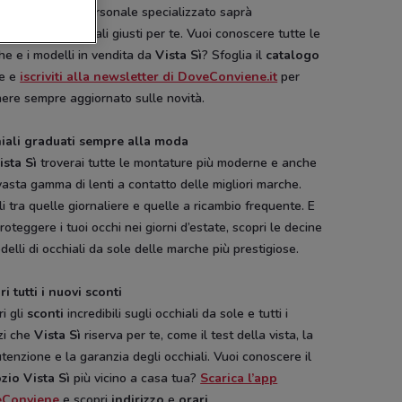
ori marche e il personale specializzato saprà
zionare gli occhiali giusti per te. Vuoi conoscere tutte le
e e i modelli in vendita da
Vista Sì
? Sfoglia il
catalogo
ne e
iscriviti alla newsletter di DoveConviene.it
per
ere sempre aggiornato sulle novità.
iali graduati sempre alla moda
ista Sì
troverai tutte le montature più moderne e anche
asta gamma di lenti a contatto delle migliori marche.
i tra quelle giornaliere e quelle a ricambio frequente. E
roteggere i tuoi occhi nei giorni d’estate, scopri le decine
delli di occhiali da sole delle marche più prestigiose.
i tutti i nuovi sconti
i gli
sconti
incredibili sugli occhiali da sole e tutti i
zi che
Vista Sì
riserva per te, come il test della vista, la
enzione e la garanzia degli occhiali. Vuoi conoscere il
zio Vista Sì
più vicino a casa tua?
Scarica l’app
eConviene
e scopri
indirizzo
e
orari
.