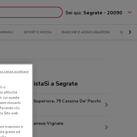
Sei qui:
Segrate - 20090
NIMALI
SPORT E MODA
BANCHE E ASSICURAZIONI
VIAGGI
ua senza accettare
ozi Ottica VistaSì a Segrate
li o
nto affinché
in cui queste
Str. Padana Superiore, 79 Cassina De' Pecchi
ere rilevanti.
5.3 km
 facendo clic
ro Sito web.
Sp 103 Cassanese Vignate
are inserzioni e
6.1 km
bile grazie ad