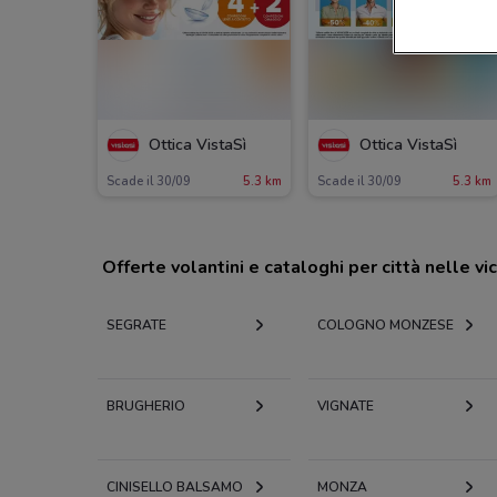
Ottica VistaSì
Ottica VistaSì
Scade il 30/09
5.3 km
Scade il 30/09
5.3 km
Offerte volantini e cataloghi per città nelle vi
SEGRATE
COLOGNO MONZESE
BRUGHERIO
VIGNATE
CINISELLO BALSAMO
MONZA