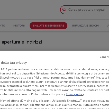
NTO
MOTORI
SALUTE E BENESSERE
INFANZIA E GIOCHI
A
 apertura e Indirizzi
Negozi Ottica VistaSì a Segrate
Contin
 della tua privacy
aSì
Neg
i
1012
partner archiviamo e accediamo ai dati personali, come i dati di navigazione g
ri univoci, sul tuo dispositivo. Selezionando Accetto, abiliti le tecnologie di tracciame
li scopi mostrati alla voce "Noi e i nostri partner trattiamo i dati da fornire". Nel caso 
ovessero essere disabilitate, alcuni contenuti e annunci visualizzati potrebbero non ess
re nuovamente a questo menu per modificare le tue scelte o per revocare il consenso
tra finalità in fondo alla pagina web. Tali scelte avranno effetto nel contesto del nost
 informazioni, consulta l'Informativa sulla privacy.
Privacy policy
i fornirti offerte più vicine ai tuoi bisogni: Utilizzando Shopfully/Tiendeo puoi visualizz
i tuoi acquisti quotidiani più attinenti ai tuoi gusti e al tuo mondo. Tutto questo è possi