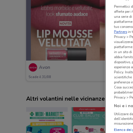
Permettici d
offerte per 
una serie di
piattaforme 
tuo consenso
Partners
in 
Privacy > Pe
visualizzera
piattaforme 
in un sito d
abbia fornit
dispositivo,
Avon
esperienze a
Policy. Inolt
scientifiche
Scade il 31/08
preferenze 
Cosa succede
probabilmen
Altri volantini nelle vicinanze
Privacy > Pe
Noi e i no
Utilizzare da
dell’identif
misurazione 
Elenco dei 