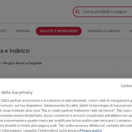
NTO
MOTORI
SALUTE E BENESSERE
INFANZIA E GIOCHI
A
 e Indirizzi
Negozi Avon a Segrate
Neg
Contin
 della tua privacy
i
1012
partner archiviamo e accediamo ai dati personali, come i dati di navigazione g
ri univoci, sul tuo dispositivo. Selezionando Accetto, abiliti le tecnologie di tracciame
li scopi mostrati alla voce "Noi e i nostri partner trattiamo i dati da fornire". Nel caso 
ovessero essere disabilitate, alcuni contenuti e annunci visualizzati potrebbero non ess
re nuovamente a questo menu per modificare le tue scelte o per revocare il consenso
tra finalità in fondo alla pagina web. Tali scelte avranno effetto nel contesto del nost
 informazioni, consulta l'Informativa sulla privacy.
Privacy policy