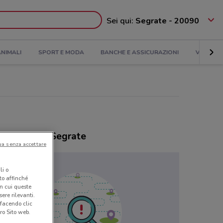
Sei qui:
Segrate - 20090
NIMALI
SPORT E MODA
BANCHE E ASSICURAZIONI
VIAGGI
ozi Avon a Segrate
ua senza accettare
li o
nto affinché
in cui queste
ere rilevanti.
 facendo clic
ro Sito web.