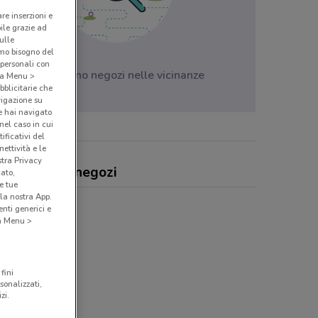
are inserzioni e
bile grazie ad
sulle
amo bisogno del
 personali con
Non ci sono negozi nelle vicinanze
o a Menu >
bblicitarie che
vigazione su
e hai navigato
(nel caso in cui
ificativi del
ettività e le
stra Privacy
n, offerte e negozi
cato,
e tue
la nostra App.
nti generici e
 a Menu >
fini
sonalizzati,
zi.