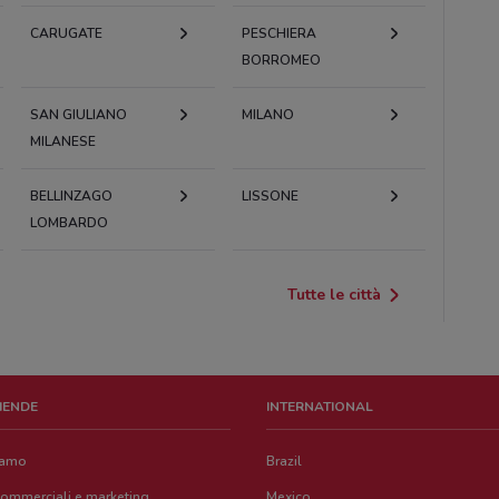
CARUGATE
PESCHIERA
BORROMEO
SAN GIULIANO
MILANO
MILANESE
BELLINZAGO
LISSONE
LOMBARDO
Tutte le città
ZIENDE
INTERNATIONAL
iamo
Brazil
commerciali e marketing
Mexico