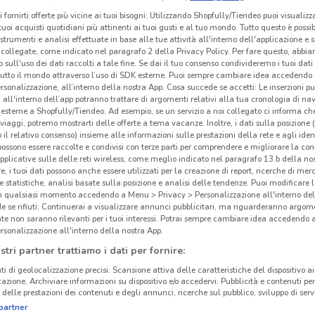
i fornirti offerte più vicine ai tuoi bisogni: Utilizzando Shopfully/Tiendeo puoi visualizz
i tuoi acquisti quotidiani più attinenti ai tuoi gusti e al tuo mondo. Tutto questo è possi
 strumenti e analisi effettuate in base alle tue attività all'interno dell'applicazione e 
collegate, come indicato nel paragrafo 2 della Privacy Policy. Per fare questo, abbi
 sull'uso dei dati raccolti a tale fine. Se dai il tuo consenso condivideremo i tuoi dati
tutto il mondo attraverso l’uso di SDK esterne. Puoi sempre cambiare idea accedend
rsonalizzazione, all’interno della nostra App. Cosa succede se accetti: Le inserzioni pu
i all'interno dell’app potranno trattare di argomenti relativi alla tua cronologia di na
esterne a Shopfully/Tiendeo. Ad esempio, se un servizio a noi collegato ci informa ch
i viaggi, potremo mostrarti delle offerte a tema vacanze. Inoltre, i dati sulla posizione 
o il relativo consenso) insieme alle informazioni sulle prestazioni della rete e agli ident
 possono essere raccolte e condivisi con terze parti per comprendere e migliorare la conn
pplicative sulle delle reti wireless, come meglio indicato nel paragrafo 13.b della no
Avo
re, i tuoi dati possono anche essere utilizzati per la creazione di report, ricerche di mer
 e statistiche, analisi basate sulla posizione e analisi delle tendenze. Puoi modificare l
41.5 km
in qualsiasi momento accedendo a Menu > Privacy > Personalizzazione all'interno del
 se rifiuti: Continuerai a visualizzare annunci pubblicitari, ma riguarderanno argome
te non saranno rilevanti per i tuoi interessi. Potrai sempre cambiare idea accedendo
rsonalizzazione all'interno della nostra App.
stri partner trattiamo i dati per fornire:
ti di geolocalizzazione precisi. Scansione attiva delle caratteristiche del dispositivo ai 
icazione. Archiviare informazioni su dispositivo e/o accedervi. Pubblicità e contenuti per
delle prestazioni dei contenuti e degli annunci, ricerche sul pubblico, sviluppo di servi
partner