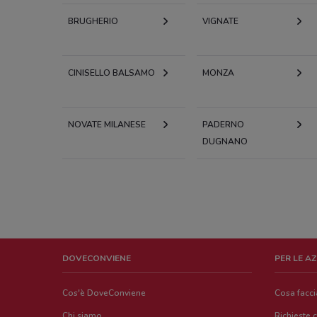
BRUGHERIO
VIGNATE
CINISELLO BALSAMO
MONZA
NOVATE MILANESE
PADERNO
DUGNANO
DOVECONVIENE
PER LE A
Cos'è DoveConviene
Cosa facc
Chi siamo
Richieste 