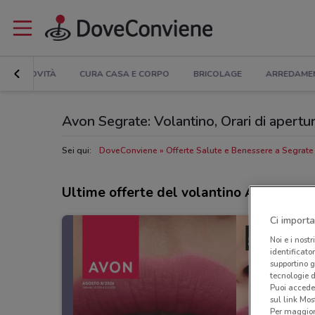
NOVITÀ
CURA CASA E CORPO
BRICOLAGE
ARREDAME
Avon Segrate: Volantino, Orari di apertura
Sei qui:
DoveConviene
Offerte Salute e Benessere a Segrate
Ultime offerte del volantino Avon
Ci importa
Noi e i nostr
identificato
supportino g
tecnologie d
Puoi accede
sul link Mos
Per maggiori