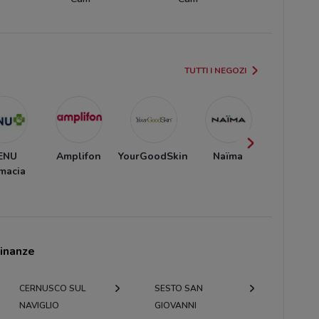
TUTTI I NEGOZI
ENU
Amplifon
YourGoodSkin
Naïma
VisionOtt
macia
cinanze
CERNUSCO SUL
SESTO SAN
NAVIGLIO
GIOVANNI