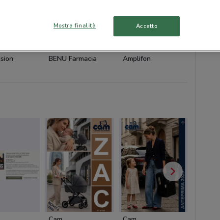
Mostra finalità
Accetto
sion
BENU Farmacia
Amplifon
YourGo
Cam
Cam
Cofidis