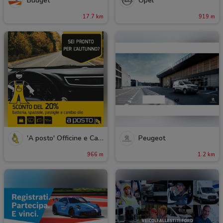
Budget
Opel
17.7 km
919 m
'A posto' Officine e Carrozzerie
Peugeot
966 m
1.2 km