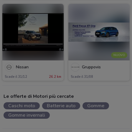
NUOVO
Nissan
Gruppovis
Scade il 31/12
26.2 km
Scade il 31/08
Le offerte di Motori più cercate
Caschi moto
Batterie auto
Gomme
Gomme invernali