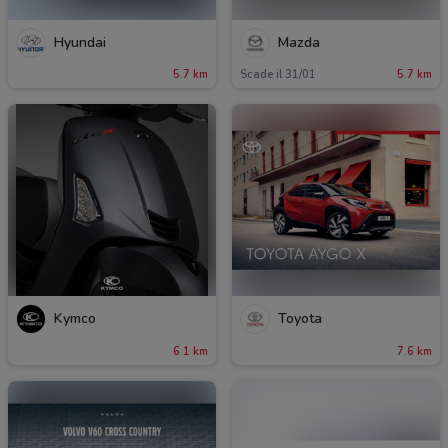
Hyundai
Mazda
5.7 km
Scade il 31/01
5.7 km
Kymco
Toyota
6.1 km
7.6 km