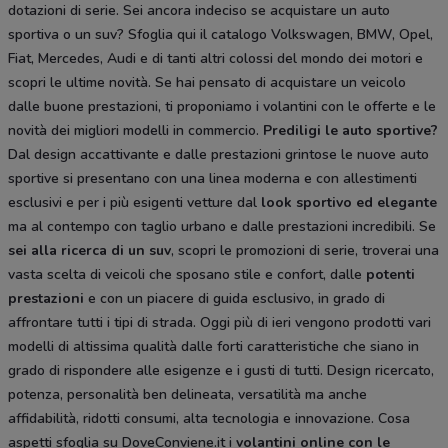
dotazioni di serie. Sei ancora indeciso se acquistare un auto
sportiva o un suv? Sfoglia qui il catalogo Volkswagen, BMW, Opel,
Fiat, Mercedes, Audi e di tanti altri colossi del mondo dei motori e
scopri le ultime novità. Se hai pensato di acquistare un veicolo
dalle buone prestazioni, ti proponiamo i volantini con le offerte e le
novità dei migliori modelli in commercio.
Prediligi le auto sportive?
Dal design accattivante e dalle prestazioni grintose le nuove auto
sportive si presentano con una linea moderna e con allestimenti
esclusivi e per i più esigenti vetture dal
look sportivo ed elegante
ma al contempo con taglio urbano e dalle prestazioni incredibili. Se
sei alla ricerca di un suv
, scopri le promozioni di serie, troverai una
vasta scelta di veicoli che sposano stile e confort, dalle
potenti
prestazioni
e con un piacere di guida esclusivo, in grado di
affrontare tutti i tipi di strada. Oggi più di ieri vengono prodotti vari
modelli di altissima qualità dalle forti caratteristiche che siano in
grado di rispondere alle esigenze e i gusti di tutti. Design ricercato,
potenza, personalità ben delineata, versatilità ma anche
affidabilità, ridotti consumi, alta tecnologia e innovazione. Cosa
aspetti sfoglia su DoveConviene.it i
volantini online con le