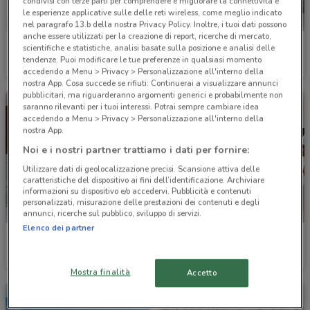
condivisi con terze parti per comprendere e migliorare la connettività e
le esperienze applicative sulle delle reti wireless, come meglio indicato
nel paragrafo 13.b della nostra Privacy Policy. Inoltre, i tuoi dati possono
anche essere utilizzati per la creazione di report, ricerche di mercato,
Citroën
Audi
scientifiche e statistiche, analisi basate sulla posizione e analisi delle
tendenze. Puoi modificare le tue preferenze in qualsiasi momento
4.1 km
4.7 km
accedendo a Menu > Privacy > Personalizzazione all'interno della
nostra App. Cosa succede se rifiuti: Continuerai a visualizzare annunci
pubblicitari, ma riguarderanno argomenti generici e probabilmente non
saranno rilevanti per i tuoi interessi. Potrai sempre cambiare idea
accedendo a Menu > Privacy > Personalizzazione all'interno della
nostra App.
Noi e i nostri partner trattiamo i dati per fornire:
Utilizzare dati di geolocalizzazione precisi. Scansione attiva delle
caratteristiche del dispositivo ai fini dell’identificazione. Archiviare
informazioni su dispositivo e/o accedervi. Pubblicità e contenuti
personalizzati, misurazione delle prestazioni dei contenuti e degli
annunci, ricerche sul pubblico, sviluppo di servizi.
Elenco dei partner
Volkswagen
Renault
4.7 km
4.8 km
Mostra finalità
Accetto