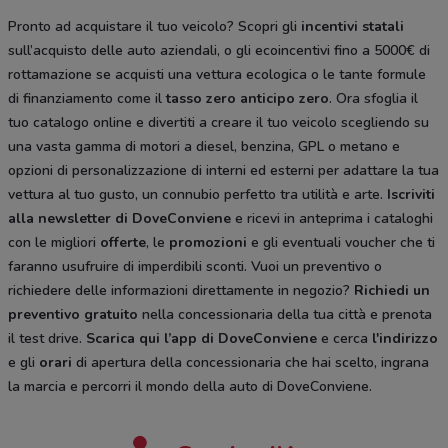
Pronto ad acquistare il tuo veicolo? Scopri gli
incentivi statali
sull’acquisto delle auto aziendali, o gli ecoincentivi fino a 5000€ di
rottamazione se acquisti una vettura ecologica o le tante formule
di finanziamento come il
tasso zero anticipo zero
. Ora sfoglia il
tuo catalogo online e divertiti a creare il tuo veicolo scegliendo su
una vasta gamma di motori a diesel, benzina, GPL o metano e
opzioni di personalizzazione di interni ed esterni per adattare la tua
vettura al tuo gusto, un connubio perfetto tra utilità e arte.
Iscriviti
alla newsletter di DoveConviene
e ricevi in anteprima i cataloghi
con le migliori
offerte
, le
promozioni
e gli eventuali voucher che ti
faranno usufruire di imperdibili sconti. Vuoi un preventivo o
richiedere delle informazioni direttamente in negozio?
Richiedi un
preventivo gratuito
nella concessionaria della tua città e prenota
il test drive.
Scarica qui l’app di DoveConviene
e cerca
l'indirizzo
e gli
orari
di apertura della concessionaria che hai scelto, ingrana
la marcia e percorri il mondo della auto di DoveConviene.