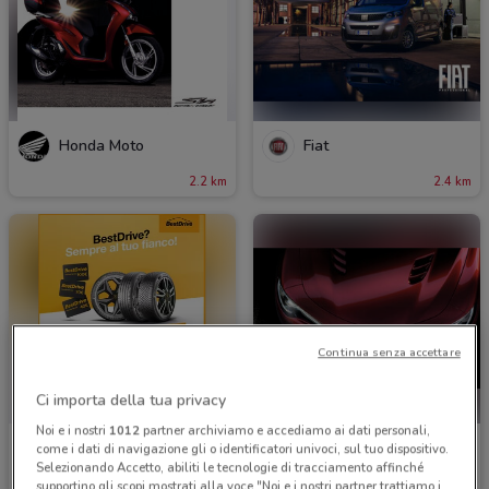
Honda Moto
Fiat
2.2 km
2.4 km
Continua senza accettare
Ci importa della tua privacy
Noi e i nostri
1012
partner archiviamo e accediamo ai dati personali,
BestDrive
Alfa Romeo
come i dati di navigazione gli o identificatori univoci, sul tuo dispositivo.
Selezionando Accetto, abiliti le tecnologie di tracciamento affinché
Scade il 12/10
2.6 km
2.7 km
supportino gli scopi mostrati alla voce "Noi e i nostri partner trattiamo i