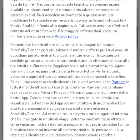
dati da fornire". Nel caso in cui queste tecnologie dovessero essere
disabilitate, alcuni contenuti e annunci visualizzati potrebbero non
essere rilevanti. Puoi accedere nuovamente a questo menu per
modificare le tue scelte o per revocare il consenso facendo clic sul link
Mostra finalità in fondo alla pagina web. Tali scelte avranno effetto nel
contesto del nostro Sito web. Per maggiori informazioni, consulta
l'Informativa sulla privacy.
Privacy policy
Permettici di fornirti offerte più vicine ai tuoi bisogni: Utilizzando
Shopfully/Tiendeo puoi visualizzare inserzioni e offerte per i tuoi acquisti
quotidiani più attinenti ai tuoi gusti e al tuo mondo. Tutto questo è
possibile grazie ad una serie di strumenti e analisi effettuate in base alle
tue attività all'interno dell'applicazione e sulle piattaforme collegate,
come indicato nel paragrafo 2 della Privacy Policy. Per fare questo,
Euromaster
Euromaster
abbiamo bisogno del tuo consenso sull'uso dei dati raccolti a tale fine.
Se dai il tuo consenso condivideremo i tuoi dati personali con
Partners
in
Scade il 31/12
3.6 km
3.6 km
tutto il mondo attraverso l’uso di SDK esterne. Puoi sempre cambiare
idea accedendo a Menu > Privacy > Personalizzazione, all’interno della
nostra App. Cosa succede se accetti: Le inserzioni pubblicitarie che
visualizzerai all'interno dell’app potranno trattare di argomenti relativi
alla tua cronologia di navigazione su piattaforme esterne a
Shopfully/Tiendeo. Ad esempio, se un servizio a noi collegato ci informa
che hai navigato in un sito di viaggi, potremo mostrarti delle offerte a
tema vacanze. Inoltre, i dati sulla posizione (nel caso in cui abbia fornito
il relativo consenso) insieme alle informazioni sulle prestazioni della
rete e agli identificativi del dispositivo, possono essere raccolte e