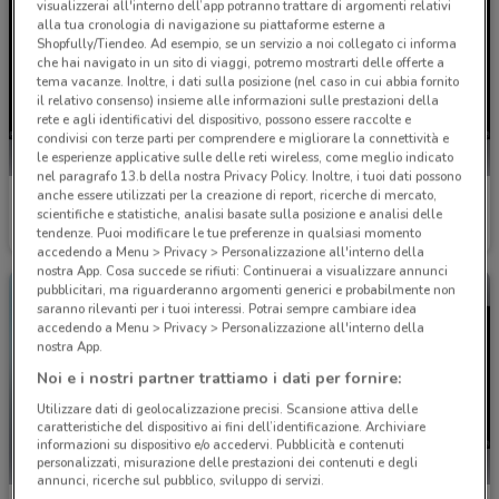
visualizzerai all'interno dell’app potranno trattare di argomenti relativi
alla tua cronologia di navigazione su piattaforme esterne a
Shopfully/Tiendeo. Ad esempio, se un servizio a noi collegato ci informa
che hai navigato in un sito di viaggi, potremo mostrarti delle offerte a
tema vacanze. Inoltre, i dati sulla posizione (nel caso in cui abbia fornito
il relativo consenso) insieme alle informazioni sulle prestazioni della
rete e agli identificativi del dispositivo, possono essere raccolte e
condivisi con terze parti per comprendere e migliorare la connettività e
le esperienze applicative sulle delle reti wireless, come meglio indicato
nel paragrafo 13.b della nostra Privacy Policy. Inoltre, i tuoi dati possono
anche essere utilizzati per la creazione di report, ricerche di mercato,
Nissan
Nissan
scientifiche e statistiche, analisi basate sulla posizione e analisi delle
tendenze. Puoi modificare le tue preferenze in qualsiasi momento
Scade il 31/12
26.2 km
Scade il 31/12
26.2 km
accedendo a Menu > Privacy > Personalizzazione all'interno della
nostra App. Cosa succede se rifiuti: Continuerai a visualizzare annunci
pubblicitari, ma riguarderanno argomenti generici e probabilmente non
saranno rilevanti per i tuoi interessi. Potrai sempre cambiare idea
accedendo a Menu > Privacy > Personalizzazione all'interno della
nostra App.
Noi e i nostri partner trattiamo i dati per fornire:
Utilizzare dati di geolocalizzazione precisi. Scansione attiva delle
caratteristiche del dispositivo ai fini dell’identificazione. Archiviare
informazioni su dispositivo e/o accedervi. Pubblicità e contenuti
personalizzati, misurazione delle prestazioni dei contenuti e degli
annunci, ricerche sul pubblico, sviluppo di servizi.