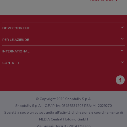
DOVECONVIENE
Cos'è DoveConviene
PER LE AZIENDE
Chi siamo
Cosa facciamo
INTERNATIONAL
News e media
Richieste commerciali e marketing
Brazil
CONTATTI
Lavora con noi
Mexico
Segnalazione punto vendita
France
Segnalazione Volantino
Australia
Hai un malfunzionamento sul web o sull'app?
New Zealand
© Copyright 2026 Shopfully S.p.A.
Shopfully S.p.A. - C.F / P. Iva 03156531208 REA: MI-2029270
Società a socio unico soggetta all’attività di direzione e coordinamento di
MEDIA Central Holding GmbH
Via Giosuè Borsi 9 - 20143 Milano