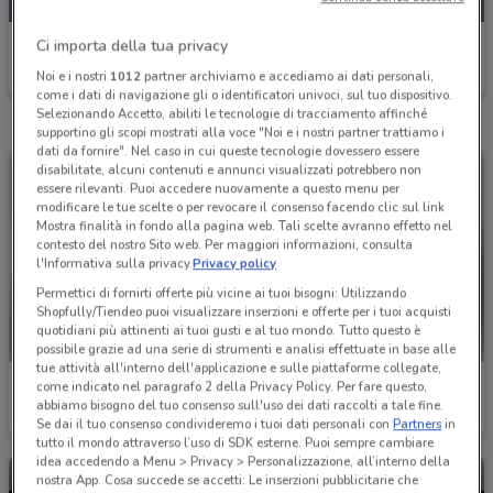
Ci importa della tua privacy
Nissan
Noi e i nostri
1012
partner archiviamo e accediamo ai dati personali,
Scade il 31/12
26.2 km
come i dati di navigazione gli o identificatori univoci, sul tuo dispositivo.
Selezionando Accetto, abiliti le tecnologie di tracciamento affinché
supportino gli scopi mostrati alla voce "Noi e i nostri partner trattiamo i
dati da fornire". Nel caso in cui queste tecnologie dovessero essere
disabilitate, alcuni contenuti e annunci visualizzati potrebbero non
essere rilevanti. Puoi accedere nuovamente a questo menu per
modificare le tue scelte o per revocare il consenso facendo clic sul link
Mostra finalità in fondo alla pagina web. Tali scelte avranno effetto nel
contesto del nostro Sito web. Per maggiori informazioni, consulta
l'Informativa sulla privacy.
Privacy policy
Permettici di fornirti offerte più vicine ai tuoi bisogni: Utilizzando
Shopfully/Tiendeo puoi visualizzare inserzioni e offerte per i tuoi acquisti
quotidiani più attinenti ai tuoi gusti e al tuo mondo. Tutto questo è
possibile grazie ad una serie di strumenti e analisi effettuate in base alle
tue attività all'interno dell'applicazione e sulle piattaforme collegate,
Nissan
Nissan
come indicato nel paragrafo 2 della Privacy Policy. Per fare questo,
abbiamo bisogno del tuo consenso sull'uso dei dati raccolti a tale fine.
Scade il 31/12
26.2 km
Scade il 31/12
26.2 km
Se dai il tuo consenso condivideremo i tuoi dati personali con
Partners
in
tutto il mondo attraverso l’uso di SDK esterne. Puoi sempre cambiare
idea accedendo a Menu > Privacy > Personalizzazione, all’interno della
nostra App. Cosa succede se accetti: Le inserzioni pubblicitarie che