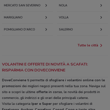
MERCATO SAN SEVERINO
NOLA
MARIGLIANO
VOLLA
POMIGLIANO D'ARCO
SALERNO
Tutte le città
VOLANTINI E OFFERTE DI NOVITÀ A SCAFATI:
RISPARMIA CON DOVECONVIENE
DoveConviene
ti permette di
sfogliare i volantini online con le
promozioni
dei migliori negozi presenti nella tua zona. Naviga sul
sito e scopri le ultime
offerte in corso
, le novità dei prodotti in
commercio, gli indirizzi e gli orari delle principali catene.
Visita la categoria
Iper e Super
per sfogliare i volantini di
Esselunga, Auchan, Carrefour, Conad, Coop
e tante altre