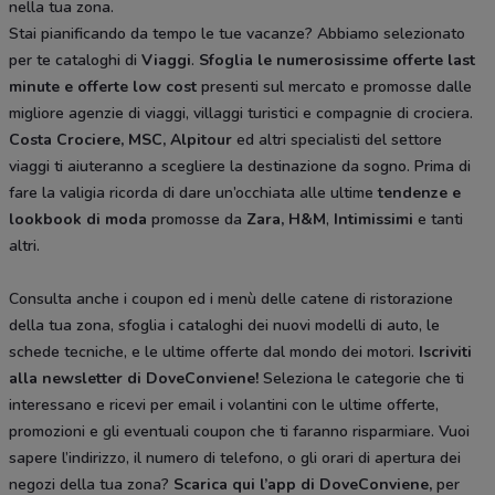
nella tua zona.
Stai pianificando da tempo le tue vacanze? Abbiamo selezionato
per te cataloghi di
Viaggi
.
Sfoglia le numerosissime offerte last
minute e offerte low cost
presenti sul mercato e promosse dalle
migliore agenzie di viaggi, villaggi turistici e compagnie di crociera.
Costa Crociere, MSC, Alpitour
ed altri specialisti del settore
viaggi ti aiuteranno a scegliere la destinazione da sogno. Prima di
fare la valigia ricorda di dare un’occhiata alle ultime
tendenze e
lookbook di moda
promosse da
Zara, H&M
,
Intimissimi
e tanti
altri.
Consulta anche i coupon ed i menù delle catene di ristorazione
della tua zona, sfoglia i cataloghi dei nuovi modelli di auto, le
schede tecniche, e le ultime offerte dal mondo dei motori.
Iscriviti
alla newsletter di DoveConviene
!
Seleziona le categorie che ti
interessano e ricevi per email i volantini con le ultime offerte,
promozioni e gli eventuali coupon che ti faranno risparmiare. Vuoi
sapere l’indirizzo, il numero di telefono, o gli orari di apertura dei
negozi della tua zona?
Scarica qui l’app di DoveConviene
,
per