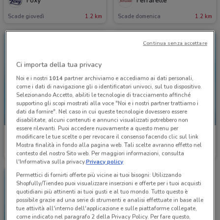
Foxy
Ferrarelle
Scade giovedì
1.2 km
Scade domenica
1.2 km
Continua senza accettare
Ci importa della tua privacy
Noi e i nostri
1014
partner archiviamo e accediamo ai dati personali,
come i dati di navigazione gli o identificatori univoci, sul tuo dispositivo.
Selezionando Accetto, abiliti le tecnologie di tracciamento affinché
supportino gli scopi mostrati alla voce "Noi e i nostri partner trattiamo i
dati da fornire". Nel caso in cui queste tecnologie dovessero essere
NUOVO
NUOVO
disabilitate, alcuni contenuti e annunci visualizzati potrebbero non
essere rilevanti. Puoi accedere nuovamente a questo menu per
McDonald's
McDonald's
modificare le tue scelte o per revocare il consenso facendo clic sul link
Mostra finalità in fondo alla pagina web. Tali scelte avranno effetto nel
Scade il 23/08
2.6 km
Scade il 23/08
2.6 km
contesto del nostro Sito web. Per maggiori informazioni, consulta
l'Informativa sulla privacy.
Privacy policy
Permettici di fornirti offerte più vicine ai tuoi bisogni: Utilizzando
Shopfully/Tiendeo puoi visualizzare inserzioni e offerte per i tuoi acquisti
quotidiani più attinenti ai tuoi gusti e al tuo mondo. Tutto questo è
possibile grazie ad una serie di strumenti e analisi effettuate in base alle
tue attività all'interno dell'applicazione e sulle piattaforme collegate,
come indicato nel paragrafo 2 della Privacy Policy. Per fare questo,