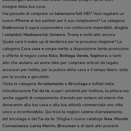
insegne della tua zona.
Hai pensato di comprare un
televisore full HD
? Vuoi regalare un
nuovo
iPhone
al tuo partner per il suo compleanno? La categoria
Elettronica
ti saprà sorprendere con sottocosto imperdibili,
sfoglia
i volantini
Mediaworld, Unieuro, Trony
e molti altri ancora.
Quale sarà il make-up di tendenza per la prossima stagione? La
categoria
Cura casa e corpo
mette a disposizione tante promozioni
e offerte di negozi come
Kiko, Bottega Verde, Sephora,
e tanti
altri che aiutano ad avere idee
per comprare articoli da regalo,
accessori per hobby, per la pulizia della casa e il tempo libero, tutto
per la scuola e giocattoli.
Visita le categorie
Arredamento
e
Bricolage
e tuffati nella
ristrutturazione
Fai da te
, scopri i prodotti per l’edilizia, la pittura ma
anche oggetti di complemento d’arredo per esterni ed interni che
doneranno alla tua casa o alla tua attività commerciale uno stile
unico e inconfondibile. Qui trovi le migliori catene d’arredamento,
del bricolage e del Fai da te. Sfoglia il nuovo catalogo
Ikea
,
Mondo
Convenienza, Leroy Merlin, Bricoman
e di tanti altri presenti