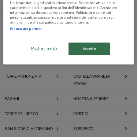
LOACKER
Utilizzare dati di geolocalizzazione precisi. Scansione attiva delle
caratteristiche del dispositivo ai fini dell’identificazione. Archiviare
informazioni su dispositivo e/o accedervi. Pubblicità e contenuti
personalizzati, misurazione delle prestazioni dei contenuti e degli
Tutti i negozi
annunci, ricerche sul pubblico, sviluppo di servizi.
Elenco dei partner
Volantini e offerte intorno a Scafati
Mostra finalità
Accetto
SCAFATI
POMPEI
TORRE ANNUNZIATA
CASTELLAMMARE DI
STABIA
PAGANI
NOCERA INFERIORE
TORRE DEL GRECO
PORTICI
SAN GIORGIO A CREMANO
SORRENTO