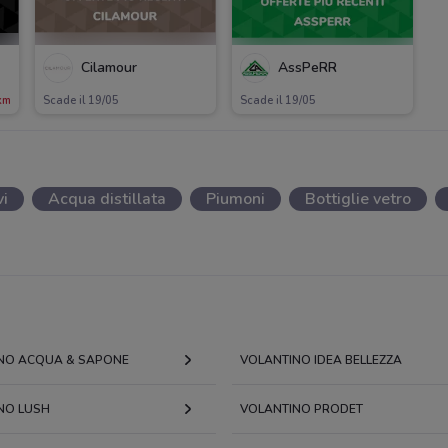
Cilamour
AssPeRR
km
Scade il 19/05
Scade il 19/05
vi
Acqua distillata
Piumoni
Bottiglie vetro
NO ACQUA & SAPONE
VOLANTINO IDEA BELLEZZA
NO LUSH
VOLANTINO PRODET