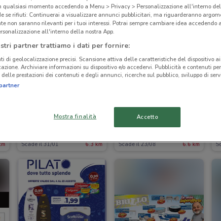
in qualsiasi momento accedendo a Menu > Privacy > Personalizzazione all'interno del
 se rifiuti: Continuerai a visualizzare annunci pubblicitari, ma riguarderanno argome
te non saranno rilevanti per i tuoi interessi. Potrai sempre cambiare idea accedendo
rsonalizzazione all'interno della nostra App.
stri partner trattiamo i dati per fornire:
ti di geolocalizzazione precisi. Scansione attiva delle caratteristiche del dispositivo ai 
icazione. Archiviare informazioni su dispositivo e/o accedervi. Pubblicità e contenuti per
delle prestazioni dei contenuti e degli annunci, ricerche sul pubblico, sviluppo di servi
partner
I
Mostra finalità
Accetto
Acqua & Sapone
Beauty Si
km
Scade il 31/01
6.3 km
Scade il 23/08
6.6 km
Sc