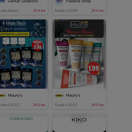
Gemar Detersivi
Paolina Shop
cade domani
20.4 km
Scade il 21/08
20.6 km
Maury's
Maury's
ade il 31/12
24.5 km
Scade il 31/12
24.5 km