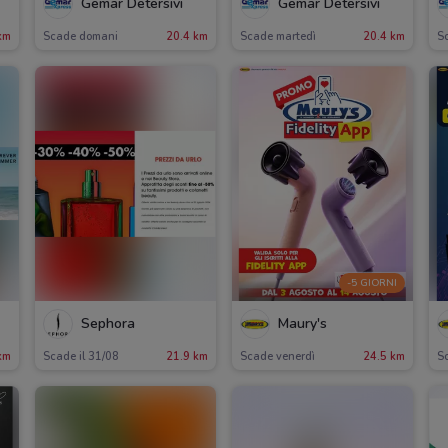
Gemar Detersivi
Gemar Detersivi
km
Scade domani
20.4 km
Scade martedì
20.4 km
S
-5 GIORNI
Sephora
Maury's
km
Scade il 31/08
21.9 km
Scade venerdì
24.5 km
Sc