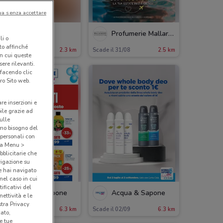
ua senza accettare
Wycon
Profumerie Mallardo
li o
nto affinché
ade il 31/08
2.3 km
Scade il 31/08
2.5 km
in cui queste
ere rilevanti.
 facendo clic
ro Sito web.
are inserzioni e
bile grazie ad
sulle
amo bisogno del
 personali con
o a Menu >
bblicitarie che
vigazione su
e hai navigato
(nel caso in cui
ificativi del
Acqua & Sapone
Acqua & Sapone
ettività e le
stra Privacy
cade sabato
6.3 km
Scade il 02/09
6.3 km
cato,
e tue