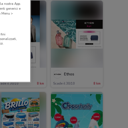
la nostra App.
nti generici e
 a Menu >
fini
sonalizzati,
zi.
Ethos
Ethos
ade il 30/10
8 km
Scade il 30/10
8 km