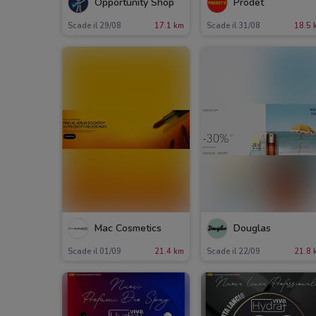
Opportunity Shop
Prodet
Scade il 29/08
17.1 km
Scade il 31/08
18.5 
Mac Cosmetics
Douglas
Scade il 01/09
21.4 km
Scade il 22/09
21.8 