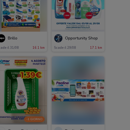
Brillo
Opportunity Shop
ade il 31/08
16.1 km
Scade il 29/08
17.1 km
-1 GIORNO