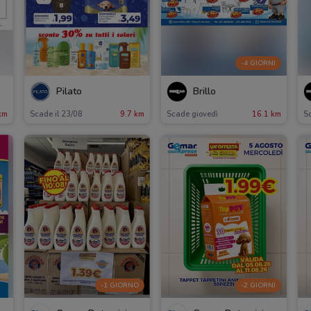
-4 GIORNI
Pilato
Brillo
km
Scade il 23/08
9.7 km
Scade giovedì
16.1 km
Sc
-1 GIORNO
-2 GIORNI