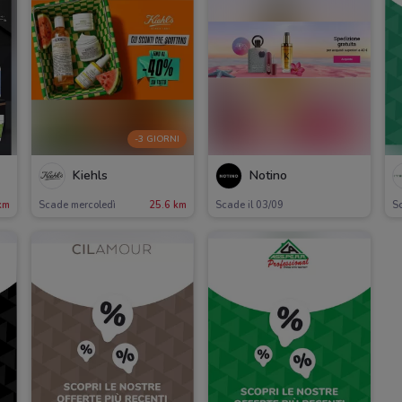
-3 GIORNI
Kiehls
Notino
km
Scade mercoledì
25.6 km
Scade il 03/09
Sc