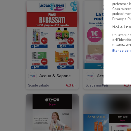
preferenze 
Cosa succede
probabilmen
Privacy > Pe
Noi e i no
Utilizzare da
dell’identif
misurazione 
Elenco dei 
-2 GIORN
Acqua & Sapone
Acqua & Sapone
Scade sabato
6.3 km
Scade martedì
6.3 