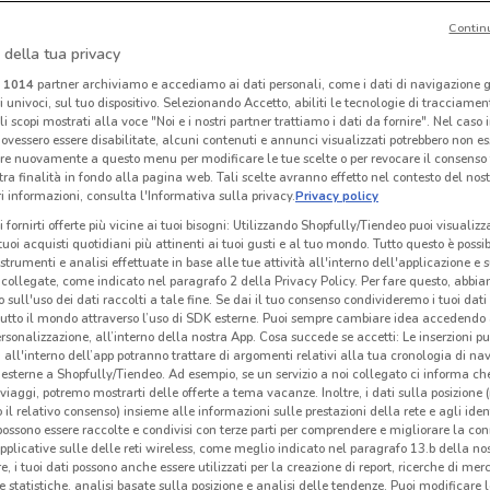
Contin
 della tua privacy
Crystal Nails
Idea bellezza
i
1014
partner archiviamo e accediamo ai dati personali, come i dati di navigazione g
ri univoci, sul tuo dispositivo. Selezionando Accetto, abiliti le tecnologie di tracciame
 m
Scade il 31/08
389 m
Scade il 23/08
2.3 km
Sc
li scopi mostrati alla voce "Noi e i nostri partner trattiamo i dati da fornire". Nel caso 
ovessero essere disabilitate, alcuni contenuti e annunci visualizzati potrebbero non ess
re nuovamente a questo menu per modificare le tue scelte o per revocare il consenso
tra finalità in fondo alla pagina web. Tali scelte avranno effetto nel contesto del nost
 informazioni, consulta l'Informativa sulla privacy.
Privacy policy
i fornirti offerte più vicine ai tuoi bisogni: Utilizzando Shopfully/Tiendeo puoi visualizz
i tuoi acquisti quotidiani più attinenti ai tuoi gusti e al tuo mondo. Tutto questo è possi
 strumenti e analisi effettuate in base alle tue attività all'interno dell'applicazione e 
collegate, come indicato nel paragrafo 2 della Privacy Policy. Per fare questo, abbi
 sull'uso dei dati raccolti a tale fine. Se dai il tuo consenso condivideremo i tuoi dati
tutto il mondo attraverso l’uso di SDK esterne. Puoi sempre cambiare idea accedend
rsonalizzazione, all’interno della nostra App. Cosa succede se accetti: Le inserzioni pu
i all'interno dell’app potranno trattare di argomenti relativi alla tua cronologia di na
esterne a Shopfully/Tiendeo. Ad esempio, se un servizio a noi collegato ci informa ch
I
-3 GIORNI
i viaggi, potremo mostrarti delle offerte a tema vacanze. Inoltre, i dati sulla posizione 
o il relativo consenso) insieme alle informazioni sulle prestazioni della rete e agli ident
Acqua & Sapone
Acqua & Sapone
 possono essere raccolte e condivisi con terze parti per comprendere e migliorare la conn
pplicative sulle delle reti wireless, come meglio indicato nel paragrafo 13.b della no
km
Scade il 16/08
6.3 km
Scade mercoledì
6.3 km
S
re, i tuoi dati possono anche essere utilizzati per la creazione di report, ricerche di mer
 e statistiche, analisi basate sulla posizione e analisi delle tendenze. Puoi modificare l