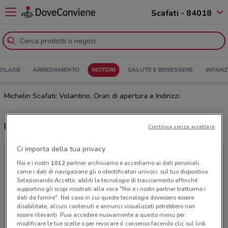
Scafati - 84018
COLAGE
ARREDAMENTO
MOTORI
SALUTE E BENESSERE
INFANZ
Michelin Scafati: Volantino, Orari di apertura e Indirizzi
Ultime offerte del volantino Michelin
Continua senza accettare
Ci importa della tua privacy
Noi e i nostri
1012
partner archiviamo e accediamo ai dati personali,
come i dati di navigazione gli o identificatori univoci, sul tuo dispositivo.
Selezionando Accetto, abiliti le tecnologie di tracciamento affinché
supportino gli scopi mostrati alla voce "Noi e i nostri partner trattiamo i
dati da fornire". Nel caso in cui queste tecnologie dovessero essere
disabilitate, alcuni contenuti e annunci visualizzati potrebbero non
essere rilevanti. Puoi accedere nuovamente a questo menu per
modificare le tue scelte o per revocare il consenso facendo clic sul link