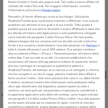
Mostra finalità in fondo alla pagina web. Tali scelte avranno effetto nel
contesto del nostro Sito web. Per maggiori informazioni, consulta
l'Informativa sulla privacy.
Privacy policy
Permettici di fornirti offerte più vicine ai tuoi bisogni: Utilizzando
Ci dispiace, al momento non abbiamo pubblicato
Shopfully/Tiendeo puoi visualizzare inserzioni e offerte per i tuoi acquisti
volantini nella tua zona. Riprova più tardi.
quotidiani più attinenti ai tuoi gusti e al tuo mondo. Tutto questo è
possibile grazie ad una serie di strumenti e analisi effettuate in base alle
tue attività all'interno dell'applicazione e sulle piattaforme collegate,
come indicato nel paragrafo 2 della Privacy Policy. Per fare questo,
abbiamo bisogno del tuo consenso sull'uso dei dati raccolti a tale fine.
Se dai il tuo consenso condivideremo i tuoi dati personali con
Partners
in
tutto il mondo attraverso l’uso di SDK esterne. Puoi sempre cambiare
Porta DoveConviene sempre con te!
idea accedendo a Menu > Privacy > Personalizzazione, all’interno della
nostra App. Cosa succede se accetti: Le inserzioni pubblicitarie che
Puoi trovare le migliori offerte dei negozi vicino a te,
visualizzerai all'interno dell’app potranno trattare di argomenti relativi
salvarle e creare la tua lista del risparmio, comodamente
dal tuo cellulare.
alla tua cronologia di navigazione su piattaforme esterne a
Shopfully/Tiendeo. Ad esempio, se un servizio a noi collegato ci informa
che hai navigato in un sito di viaggi, potremo mostrarti delle offerte a
SCARICA L’APP
tema vacanze. Inoltre, i dati sulla posizione (nel caso in cui abbia fornito
il relativo consenso) insieme alle informazioni sulle prestazioni della
rete e agli identificativi del dispositivo, possono essere raccolte e
condivisi con terze parti per comprendere e migliorare la connettività e
Concessionari Michelin nelle vicinanze
le esperienze applicative sulle delle reti wireless, come meglio indicato
nel paragrafo 13.b della nostra Privacy Policy. Inoltre, i tuoi dati possono
anche essere utilizzati per la creazione di report, ricerche di mercato,
scientifiche e statistiche, analisi basate sulla posizione e analisi delle