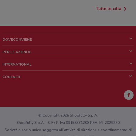
Tutte le città
DOVECONVIENE
Cos'è DoveConviene
PER LE AZIENDE
Chi siamo
Cosa facciamo
INTERNATIONAL
News e media
Richieste commerciali e marketing
Brazil
CONTATTI
Lavora con noi
Mexico
Segnalazione punto vendita
France
Segnalazione Volantino
Australia
Hai un malfunzionamento sul web o sull'app?
New Zealand
© Copyright 2026 Shopfully S.p.A.
Shopfully S.p.A. - C.F / P. Iva 03156531208 REA: MI-2029270
Società a socio unico soggetta all’attività di direzione e coordinamento di