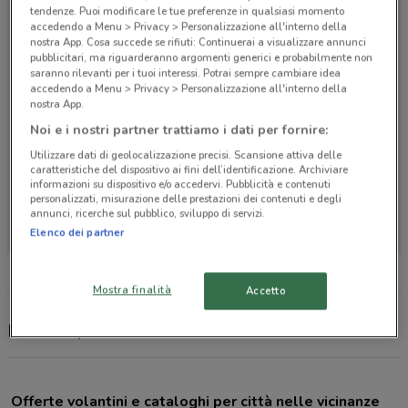
tendenze. Puoi modificare le tue preferenze in qualsiasi momento
accedendo a Menu > Privacy > Personalizzazione all'interno della
nostra App. Cosa succede se rifiuti: Continuerai a visualizzare annunci
pubblicitari, ma riguarderanno argomenti generici e probabilmente non
saranno rilevanti per i tuoi interessi. Potrai sempre cambiare idea
accedendo a Menu > Privacy > Personalizzazione all'interno della
nostra App.
Noi e i nostri partner trattiamo i dati per fornire:
Utilizzare dati di geolocalizzazione precisi. Scansione attiva delle
caratteristiche del dispositivo ai fini dell’identificazione. Archiviare
informazioni su dispositivo e/o accedervi. Pubblicità e contenuti
personalizzati, misurazione delle prestazioni dei contenuti e degli
Non ci sono negozi nelle vicinanze
annunci, ricerche sul pubblico, sviluppo di servizi.
Elenco dei partner
Mostra finalità
Accetto
Michelin, offerte e concessionari
Offerte volantini e cataloghi per città nelle vicinanze